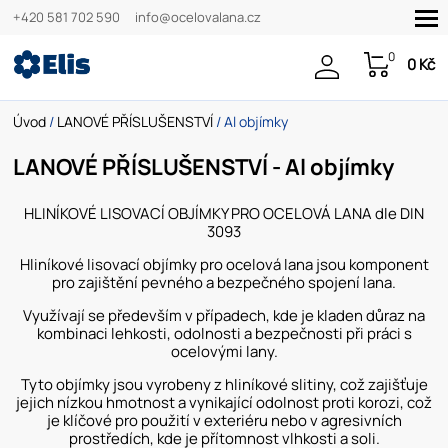
+420 581 702 590
info@ocelovalana.cz
0
0 Kč
Úvod
/
LANOVÉ PŘÍSLUŠENSTVÍ
/ Al objímky
LANOVÉ PŘÍSLUŠENSTVÍ - Al objímky
HLINÍKOVÉ LISOVACÍ OBJÍMKY PRO OCELOVÁ LANA dle DIN
3093
Hliníkové lisovací objímky pro ocelová lana jsou komponent
pro zajištění pevného a bezpečného spojení lana.
Využívají se především v případech, kde je kladen důraz na
kombinaci lehkosti, odolnosti a bezpečnosti při práci s
ocelovými lany.
Tyto objímky jsou vyrobeny z hliníkové slitiny, což zajišťuje
jejich nízkou hmotnost a vynikající odolnost proti korozi, což
je klíčové pro použití v exteriéru nebo v agresivních
prostředích, kde je přítomnost vlhkosti a soli.