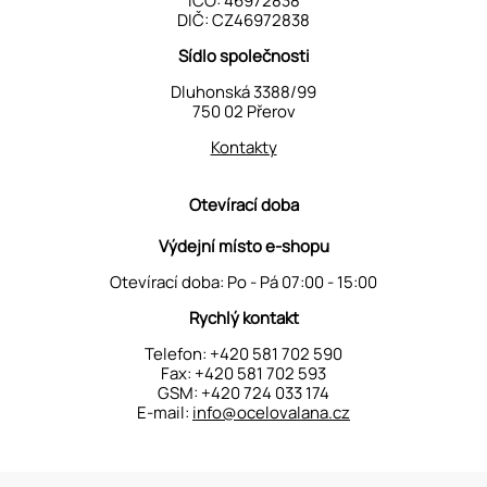
IČO: 46972838
DIČ: CZ46972838
Sídlo společnosti
Dluhonská 3388/99
750 02 Přerov
Kontakty
Otevírací doba
Výdejní místo e-shopu
Otevírací doba: Po - Pá 07:00 - 15:00
Rychlý kontakt
Telefon:
+420 581 702 590
Fax: +420 581 702 593
GSM:
+420 724 033 174
E-mail:
info@ocelovalana.cz