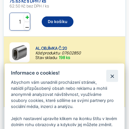
75.63 Kč s DPH / ks
62.50 Kč bez DPH / ks
✚
Do košíku
⚊
AL.OBJÍMKA Č.20
Kód produktu: 07602850
Stav skladu:
198 ks
102.85 Kč s DPH / ks
Informace o cookies!
85.00 Kč bez DPH / ks
Abychom vám usnadnili procházení stránek,
✚
nabídli přizpůsobený obsah nebo reklamu a mohli
Do košíku
anonymně analyzovat návštěvnost, využíváme
⚊
soubory cookies, které sdílíme se svými partnery pro
sociální média, inzerci a analýzu.
Jejich nastavení upravíte klikem na ikonku štítu v levém
AL.OBJÍMKA Č.22
Kód produktu: 07602902
dolním rohu obrazovky a kdykoliv jej můžete změnit.
Stav skladu:
113 ks