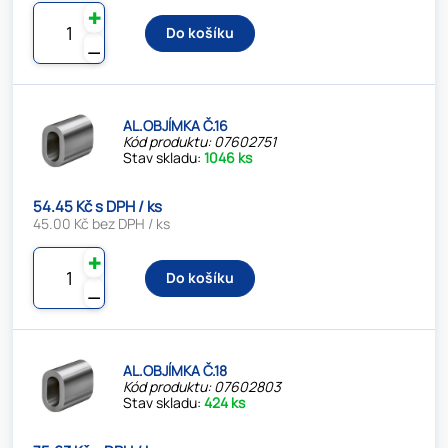
✚
Do košíku
⚊
AL.OBJÍMKA Č.16
Kód produktu: 07602751
Stav skladu:
1046 ks
54.45 Kč s DPH / ks
45.00 Kč bez DPH / ks
✚
Do košíku
⚊
AL.OBJÍMKA Č.18
Kód produktu: 07602803
Stav skladu:
424 ks