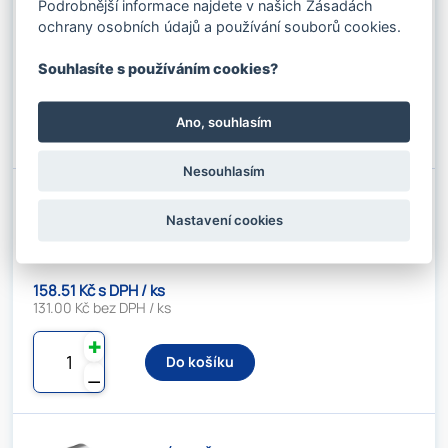
Podrobnější informace najdete v našich Zásadách
ochrany osobních údajů a používání souborů cookies.
125.84 Kč s DPH / ks
104.00 Kč bez DPH / ks
Souhlasíte s používáním cookies?
✚
Do košíku
Ano, souhlasím
⚊
Nesouhlasím
AL. OBJÍMKA Č.24
Nastavení cookies
Kód produktu: 07602950
Stav skladu:
124 ks
158.51 Kč s DPH / ks
131.00 Kč bez DPH / ks
✚
Do košíku
⚊