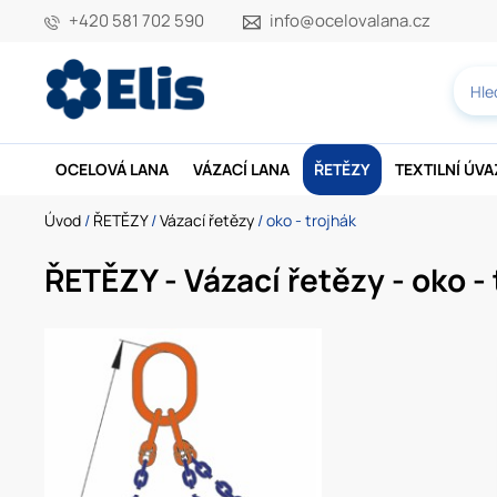
+420 581 702 590
info@ocelovalana.cz
OCELOVÁ LANA
VÁZACÍ LANA
ŘETĚZY
TEXTILNÍ ÚV
Úvod
/
ŘETĚZY
/
Vázací řetězy
/ oko - trojhák
ŘETĚZY - Vázací řetězy - oko -