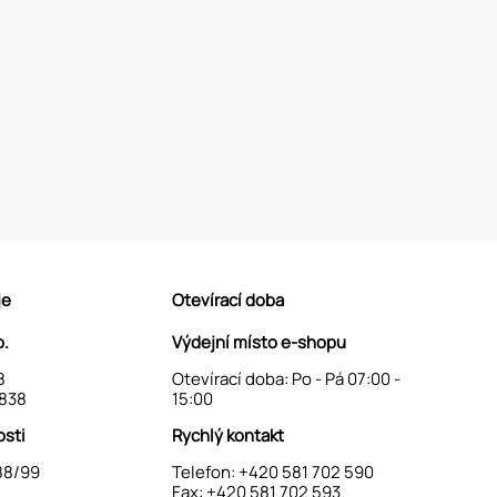
je
Otevírací doba
o.
Výdejní místo e-shopu
8
Otevírací doba: Po - Pá 07:00 -
838
15:00
osti
Rychlý kontakt
88/99
Telefon:
+420 581 702 590
Fax: +420 581 702 593