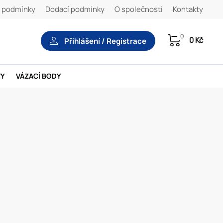
 podmínky
Dodací podmínky
O společnosti
Kontakty
0
0 Kč
Přihlášení / Registrace
TY
VÁZACÍ BODY