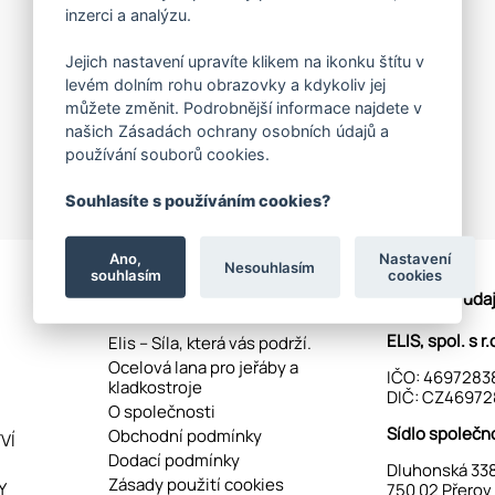
inzerci a analýzu.
Jejich nastavení upravíte klikem na ikonku štítu v
levém dolním rohu obrazovky a kdykoliv jej
můžete změnit. Podrobnější informace najdete v
našich Zásadách ochrany osobních údajů a
používání souborů cookies.
Souhlasíte s používáním cookies?
Ano,
Nastavení
Nesouhlasím
souhlasím
cookies
ELIS, spol. s.r.o.
Kontaktní úda
ELIS, spol. s r.
Elis – Síla, která vás podrží.
Ocelová lana pro jeřáby a
IČO: 4697283
kladkostroje
DIČ: CZ46972
O společnosti
Sídlo společn
Obchodní podmínky
VÍ
Dodací podmínky
Dluhonská 33
Zásady použití cookies
Y
750 02 Přerov