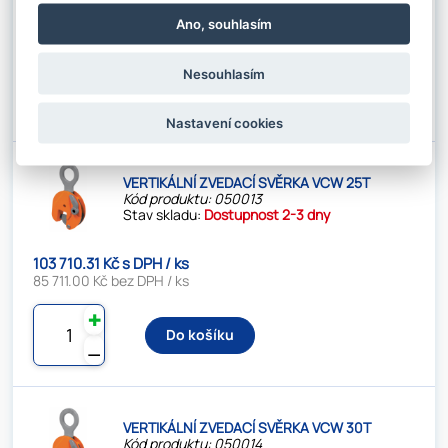
99 027.61 Kč s DPH / ks
Ano, souhlasím
81 841.00 Kč bez DPH / ks
✚
Nesouhlasím
Do košíku
⚊
Nastavení cookies
VERTIKÁLNÍ ZVEDACÍ SVĚRKA VCW 25T
Kód produktu: 050013
Stav skladu:
Dostupnost 2-3 dny
103 710.31 Kč s DPH / ks
85 711.00 Kč bez DPH / ks
✚
Do košíku
⚊
VERTIKÁLNÍ ZVEDACÍ SVĚRKA VCW 30T
Kód produktu: 050014