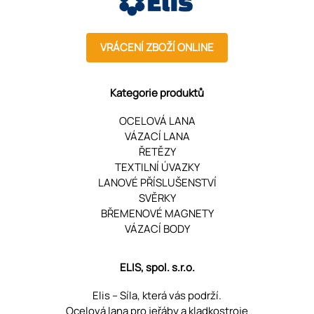
VRÁCENÍ ZBOŽÍ ONLINE
Kategorie produktů
OCELOVÁ LANA
VÁZACÍ LANA
ŘETĚZY
TEXTILNÍ ÚVAZKY
LANOVÉ PŘÍSLUŠENSTVÍ
SVĚRKY
BŘEMENOVÉ MAGNETY
VÁZACÍ BODY
ELIS, spol. s.r.o.
Elis – Síla, která vás podrží.
Ocelová lana pro jeřáby a kladkostroje