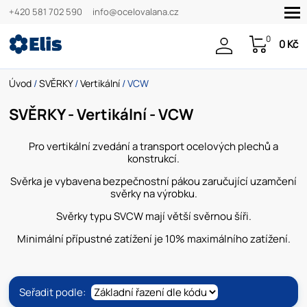
+420 581 702 590
info@ocelovalana.cz
0
0 Kč
Úvod
/
SVĚRKY
/
Vertikální
/ VCW
SVĚRKY - Vertikální - VCW
Pro vertikální zvedání a transport ocelových plechů a
konstrukcí.
Svěrka je vybavena bezpečnostní pákou zaručující uzamčení
svěrky na výrobku.
Svěrky typu SVCW mají větší svěrnou šíři.
Minimální přípustné zatížení je 10% maximálního zatížení.
Seřadit podle: