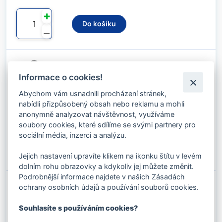
✚
Do košíku
⚊
VERTIKÁLNÍ ZVEDACÍ SVĚRKA VCW 17T
Informace o cookies!
Kód produktu: 050011
Stav skladu:
Dostupnost 2-3 dny
Abychom vám usnadnili procházení stránek,
nabídli přizpůsobený obsah nebo reklamu a mohli
84 104.68 Kč s DPH / ks
anonymně analyzovat návštěvnost, využíváme
69 508.00 Kč bez DPH / ks
soubory cookies, které sdílíme se svými partnery pro
sociální média, inzerci a analýzu.
✚
Do košíku
⚊
Jejich nastavení upravíte klikem na ikonku štítu v levém
dolním rohu obrazovky a kdykoliv jej můžete změnit.
Podrobnější informace najdete v našich Zásadách
ochrany osobních údajů a používání souborů cookies.
VERTIKÁLNÍ ZVEDACÍ SVĚRKA VCW 20T
Kód produktu: 050012
Stav skladu:
Dostupnost 2-3 dny
Souhlasíte s používáním cookies?