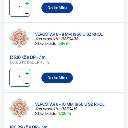
✚
Do košíku
⚊
VEROSTAR 8 - 8 MM 1960 U SZ RHOL
Kód produktu: 0850408
Stav skladu:
584 m
133.10 Kč s DPH / m
110.00 Kč bez DPH / m
✚
Do košíku
⚊
VEROSTAR 8 - 10 MM 1960 U SZ RHOL
Kód produktu: 0850410
Stav skladu:
1726 m
180.29 Kč s DPH / m