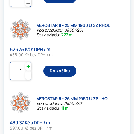
⚊
VEROSTAR 8 - 25 MM 1960 U SZ RHOL
Kód produktu: 08504251
Stav skladu:
227 m
526.35 Kč s DPH / m
435.00 Kč bez DPH / m
✚
Do košíku
⚊
VEROSTAR 8 - 26 MM 1960 U ZS LHOL
Kód produktu: 08504261
Stav skladu:
11 m
480.37 Kč s DPH / m
397.00 Kč bez DPH / m