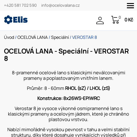
+420 581 702 590
info@ocelovalana.cz
0
0 Kč
Úvod
/
OCELOVÁ LANA
/
Speciální
/ VEROSTAR 8
OCELOVÁ LANA - Speciální - VEROSTAR
8
8-pramenné ocelové lano s klasickými neválcovanými
prameny a poplastovaným vnitřním lanem.
Průměr: 8 - 60mm
RHOL (sZ) / LHOL (zS)
Konstrukce: 8x26WS-EPIWRC
Verostar 8 je vysoce výkonné osmipramenné lano s
klasickými prameny a ocelovým jádrem, které je chráněno
plastovou vrstvou.
Nabízí mimořádně vysokou pevnost v tahu a velmi stabilní
strukturu, díky které dosahuje vynikajících výsledků při