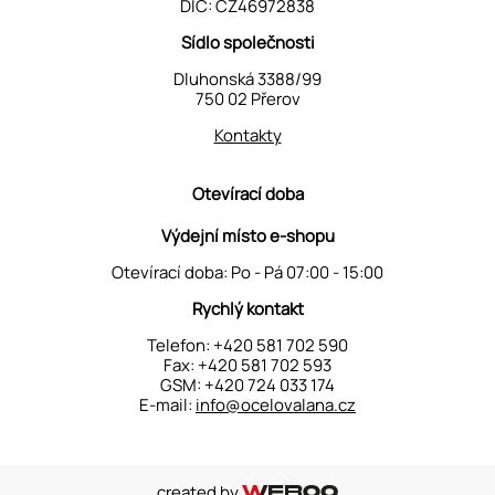
DIČ: CZ46972838
Sídlo společnosti
Dluhonská 3388/99
750 02 Přerov
Kontakty
Otevírací doba
Výdejní místo e-shopu
Otevírací doba: Po - Pá 07:00 - 15:00
Rychlý kontakt
Telefon:
+420 581 702 590
Fax: +420 581 702 593
GSM:
+420 724 033 174
E-mail:
info@ocelovalana.cz
created by