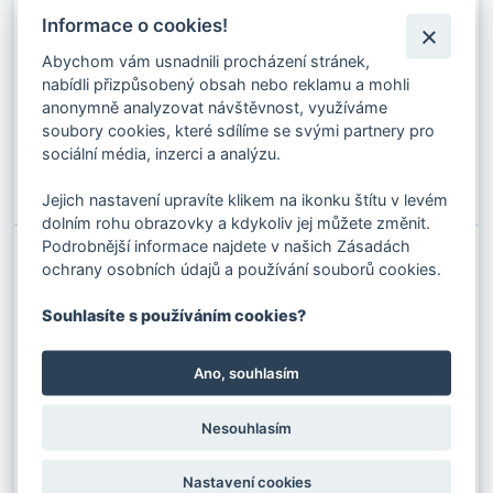
VEROSTAR 8 - 14 MM 1960 U ZS LHOL
Kód produktu: 08504140
Informace o cookies!
Stav skladu:
790 m
Abychom vám usnadnili procházení stránek,
nabídli přizpůsobený obsah nebo reklamu a mohli
239.58 Kč s DPH / m
anonymně analyzovat návštěvnost, využíváme
198.00 Kč bez DPH / m
soubory cookies, které sdílíme se svými partnery pro
✚
sociální média, inzerci a analýzu.
Do košíku
⚊
Jejich nastavení upravíte klikem na ikonku štítu v levém
dolním rohu obrazovky a kdykoliv jej můžete změnit.
Podrobnější informace najdete v našich Zásadách
ochrany osobních údajů a používání souborů cookies.
VEROSTAR 8 - 17 MM 1960 U SZ RHOL
Kód produktu: 0850417
Stav skladu:
2108 m
Souhlasíte s používáním cookies?
356.95 Kč s DPH / m
Ano, souhlasím
295.00 Kč bez DPH / m
✚
Nesouhlasím
Do košíku
⚊
Nastavení cookies