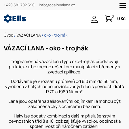
+420 581 702 590
info@ocelovalana.cz
0
0 Kč
Úvod
/
VÁZACÍ LANA
/ oko - trojhák
VÁZACÍ LANA - oko - trojhák
Trojpramenná vázací lana typu oko-trojhák představují
praktické a bezpečné řešení pro manipulaci s břemeny a
zvedací aplikace.
Dodáváme je v rozsahu průměrů od 6,0 mm do 60 mm,
vyrobená z holých nebo pozinkovaných lan s pevností drátů
1770 a 1960 N/mm².
Lana jsou opatřena zalisovanými objímkami a mohou být
zakončena oky s očnicemi i bez nich.
Háky lze dodat v kombinaci s dalším příslušenstvím
pevnostních tříd 8 a 10, což zajišťuje vysokou odolnost a
spolehlivost při náročném zatížení.