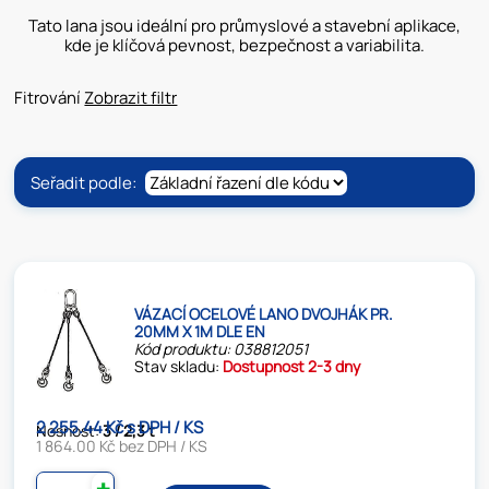
Tato lana jsou ideální pro průmyslové a stavební aplikace,
kde je klíčová pevnost, bezpečnost a variabilita.
Fitrování
Zobrazit filtr
Seřadit podle:
VÁZACÍ OCELOVÉ LANO DVOJHÁK PR.
20MM X 1M DLE EN
Kód produktu: 038812051
Stav skladu:
Dostupnost 2-3 dny
2 255.44 Kč s DPH / KS
Nosnost:
3 / 2,3 t
1 864.00 Kč bez DPH / KS
✚