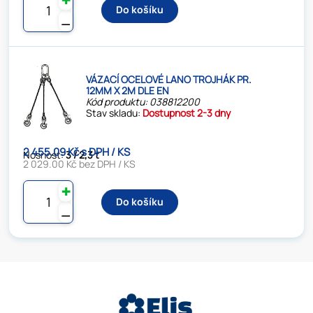
Do košíku
⚊
VÁZACÍ OCELOVÉ LANO TROJHÁK PR.
12MM X 2M DLE EN
Kód produktu: 038812200
Stav skladu:
Dostupnost 2-3 dny
2 455.09 Kč s DPH / KS
Nosnost:
3 / 2,3 t
2 029.00 Kč bez DPH / KS
✚
Do košíku
⚊