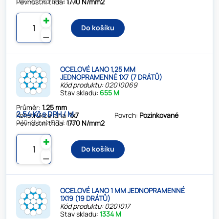
1.90 Kč bez DPH / M
Pevnostní třída:
1770 N/mm2
✚
Do košíku
⚊
OCELOVÉ LANO 1,25 MM
JEDNOPRAMENNÉ 1X7 (7 DRÁTŮ)
Kód produktu: 02010069
Stav skladu:
655 M
Průměr:
1.25 mm
2.54 Kč s DPH / M
Konstrukce lana:
1x7
Povrch:
Pozinkované
2.10 Kč bez DPH / M
Pevnostní třída:
1770 N/mm2
✚
Do košíku
⚊
OCELOVÉ LANO 1 MM JEDNOPRAMENNÉ
1X19 (19 DRÁTŮ)
Kód produktu: 0201017
Stav skladu:
1334 M