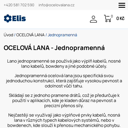
+420 581 702 590
info@ocelovalana.cz
0
0 Kč
Úvod
/
OCELOVÁ LANA
/ Jednopramenná
OCELOVÁ LANA - Jednopramenná
Lano jednopramenné se používá jako výplň kabelů, nosné
lano kabelů, bowdeny a jiné podobné účely.
Jednopramenná ocelová lana jsou specifická svou
jednoduchou konstrukcí, která zajišťuje vysokou pevnost a
odolnost vůči tahu.
Skládají se z jednoho pramene drátů, což je předurčuje k
použití v aplikacích, kde je kladen důraz na pevnost a
precizní přenos síly.
Nejčastěji se využívají jako výplňové prvky kabelů, nosná
lana v různých typech kabelových systémů, nebo v
bowdenech, kde slouží k přenosu mechanického pohybu.