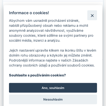
OCELOVÉ LANO 2 MM JEDNOPRAMENNÉ
1X19 (19 DRÁTŮ)
Informace o cookies!
Kód produktu: 02010279
Stav skladu:
11391 m
Abychom vám usnadnili procházení stránek,
nabídli přizpůsobený obsah nebo reklamu a mohli
Průměr:
2 mm
5.20 Kč s DPH / m
anonymně analyzovat návštěvnost, využíváme
Konstrukce lana:
1x19
Povrch:
Pozinkované
4.30 Kč bez DPH / m
Pevnostní třída:
1770 N/mm2
soubory cookies, které sdílíme se svými partnery pro
sociální média, inzerci a analýzu.
✚
Do košíku
Jejich nastavení upravíte klikem na ikonku štítu v levém
⚊
dolním rohu obrazovky a kdykoliv jej můžete změnit.
Podrobnější informace najdete v našich Zásadách
ochrany osobních údajů a používání souborů cookies.
OCELOVÉ LANO 2,5 MM JEDNOPRAMENNÉ
1X19 (19 DRÁTŮ)
Kód produktu: 02010301
Souhlasíte s používáním cookies?
Stav skladu:
839 M
Průměr:
2.5 mm
Ano, souhlasím
5.81 Kč s DPH / M
Konstrukce lana:
1x19
Povrch:
Pozinkované
4.80 Kč bez DPH / M
Pevnostní třída:
1770 N/mm2
Nesouhlasím
✚