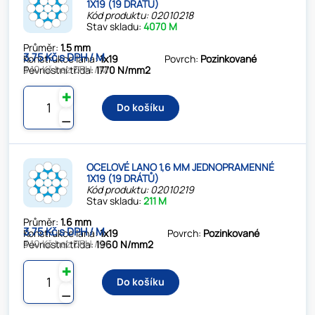
1X19 (19 DRÁTŮ)
Kód produktu: 02010218
Stav skladu:
4070 M
Průměr:
1.5 mm
3.75 Kč s DPH / M
Konstrukce lana:
1x19
Povrch:
Pozinkované
3.10 Kč bez DPH / M
Pevnostní třída:
1770 N/mm2
✚
Do košíku
⚊
OCELOVÉ LANO 1,6 MM JEDNOPRAMENNÉ
1X19 (19 DRÁTŮ)
Kód produktu: 02010219
Stav skladu:
211 M
Průměr:
1.6 mm
3.75 Kč s DPH / M
Konstrukce lana:
1x19
Povrch:
Pozinkované
3.10 Kč bez DPH / M
Pevnostní třída:
1960 N/mm2
✚
Do košíku
⚊