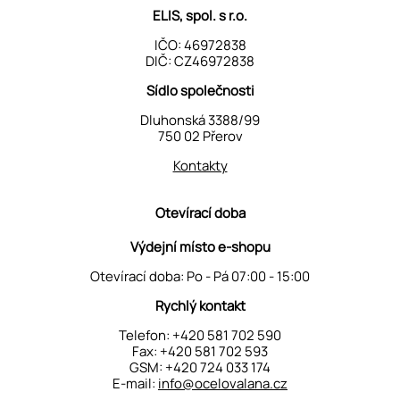
ELIS, spol. s r.o.
IČO: 46972838
DIČ: CZ46972838
Sídlo společnosti
Dluhonská 3388/99
750 02 Přerov
Kontakty
Otevírací doba
Výdejní místo e-shopu
Otevírací doba: Po - Pá 07:00 - 15:00
Rychlý kontakt
Telefon:
+420 581 702 590
Fax: +420 581 702 593
GSM:
+420 724 033 174
E-mail:
info@ocelovalana.cz