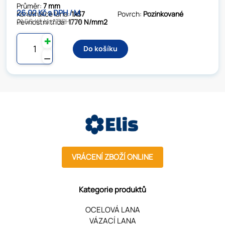
Průměr:
7 mm
26.02 Kč s DPH / M
Konstrukce lana:
1x37
Povrch:
Pozinkované
21.50 Kč bez DPH / M
Pevnostní třída:
1770 N/mm2
✚
Do košíku
⚊
VRÁCENÍ ZBOŽÍ ONLINE
Kategorie produktů
OCELOVÁ LANA
VÁZACÍ LANA