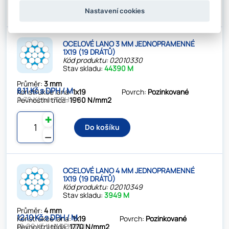
Do košíku
⚊
Nastavení cookies
OCELOVÉ LANO 3 MM JEDNOPRAMENNÉ
1X19 (19 DRÁTŮ)
Kód produktu: 02010330
Stav skladu:
44390 M
Průměr:
3 mm
8.11 Kč s DPH / M
Konstrukce lana:
1x19
Povrch:
Pozinkované
6.70 Kč bez DPH / M
Pevnostní třída:
1960 N/mm2
✚
Do košíku
⚊
OCELOVÉ LANO 4 MM JEDNOPRAMENNÉ
1X19 (19 DRÁTŮ)
Kód produktu: 02010349
Stav skladu:
3949 M
Průměr:
4 mm
12.10 Kč s DPH / M
Konstrukce lana:
1x19
Povrch:
Pozinkované
10.00 Kč bez DPH / M
Pevnostní třída:
1770 N/mm2