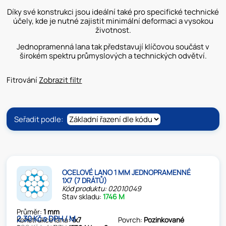
Díky své konstrukci jsou ideální také pro specifické technické
účely, kde je nutné zajistit minimální deformaci a vysokou
životnost.
Jednopramenná lana tak představují klíčovou součást v
širokém spektru průmyslových a technických odvětví.
Fitrování
Zobrazit filtr
Seřadit podle:
OCELOVÉ LANO 1 MM JEDNOPRAMENNÉ
1X7 (7 DRÁTŮ)
Kód produktu: 02010049
Stav skladu:
1746 M
Průměr:
1 mm
2.30 Kč s DPH / M
Konstrukce lana:
1x7
Povrch:
Pozinkované