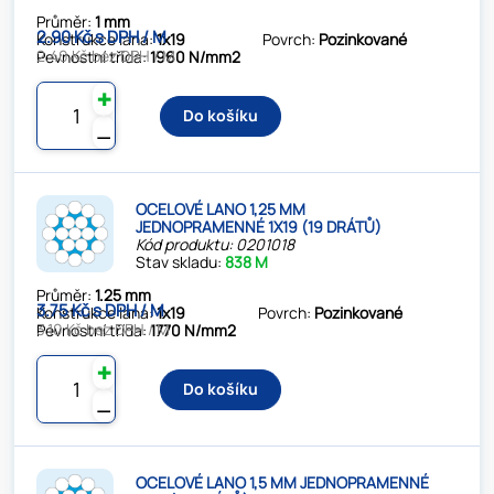
Průměr:
1 mm
2.90 Kč s DPH / M
Konstrukce lana:
1x19
Povrch:
Pozinkované
2.40 Kč bez DPH / M
Pevnostní třída:
1960 N/mm2
✚
Do košíku
⚊
OCELOVÉ LANO 1,25 MM
JEDNOPRAMENNÉ 1X19 (19 DRÁTŮ)
Kód produktu: 0201018
Stav skladu:
838 M
Průměr:
1.25 mm
3.75 Kč s DPH / M
Konstrukce lana:
1x19
Povrch:
Pozinkované
3.10 Kč bez DPH / M
Pevnostní třída:
1770 N/mm2
✚
Do košíku
⚊
OCELOVÉ LANO 1,5 MM JEDNOPRAMENNÉ