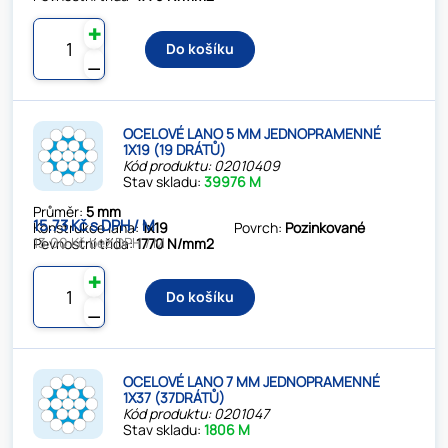
✚
Do košíku
⚊
OCELOVÉ LANO 5 MM JEDNOPRAMENNÉ
1X19 (19 DRÁTŮ)
Kód produktu: 02010409
Stav skladu:
39976 M
Průměr:
5 mm
15.73 Kč s DPH / M
Konstrukce lana:
1x19
Povrch:
Pozinkované
13.00 Kč bez DPH / M
Pevnostní třída:
1770 N/mm2
✚
Do košíku
⚊
OCELOVÉ LANO 7 MM JEDNOPRAMENNÉ
1X37 (37DRÁTŮ)
Kód produktu: 0201047
Stav skladu:
1806 M