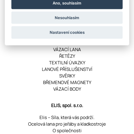
Ano, souhlasím
VRÁCENÍ ZBOŽÍ ONLINE
Nesouhlasím
Kategorie produktů
Nastavení cookies
OCELOVÁ LANA
VÁZACÍ LANA
ŘETĚZY
TEXTILNÍ ÚVAZKY
LANOVÉ PŘÍSLUŠENSTVÍ
SVĚRKY
BŘEMENOVÉ MAGNETY
VÁZACÍ BODY
ELIS, spol. s.r.o.
Elis – Síla, která vás podrží.
Ocelová lana pro jeřáby a kladkostroje
O společnosti