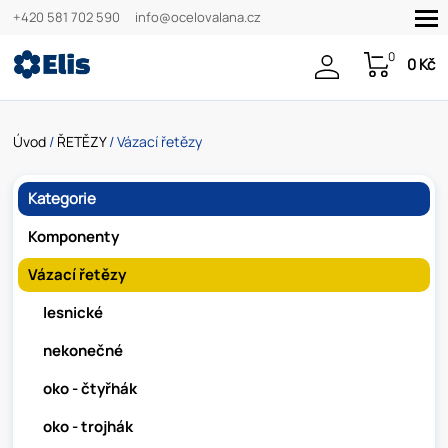
+420 581 702 590
info@ocelovalana.cz
0
0 Kč
Úvod
/
ŘETĚZY
/ Vázací řetězy
Kategorie
Komponenty
Vázací řetězy
lesnické
nekonečné
oko - čtyřhák
oko - trojhák