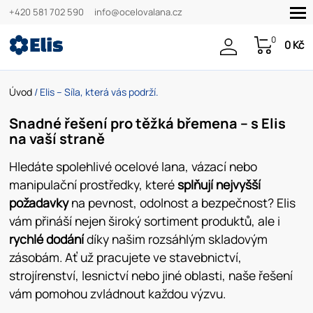
+420 581 702 590
info@ocelovalana.cz
0
0 Kč
Úvod
/ Elis – Síla, která vás podrží.
Snadné řešení pro těžká břemena – s Elis
na vaší straně
Hledáte spolehlivé ocelové lana, vázací nebo
manipulační prostředky, které
splňují nejvyšší
požadavky
na pevnost, odolnost a bezpečnost? Elis
vám přináší nejen široký sortiment produktů, ale i
rychlé dodání
díky našim rozsáhlým skladovým
zásobám. Ať už pracujete ve stavebnictví,
strojírenství, lesnictví nebo jiné oblasti, naše řešení
vám pomohou zvládnout každou výzvu.