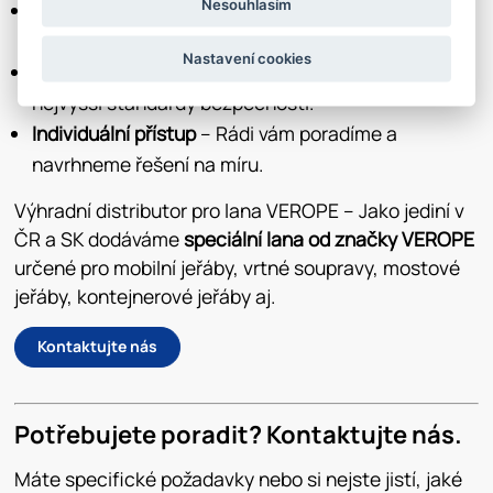
Nesouhlasím
Více než 20 let zkušeností
– Ověřený partner pro
stavebnictví, průmysl a další odvětví.
Nastavení cookies
Certifikovaná kvalita
– Naše produkty splňují
nejvyšší standardy bezpečnosti.
Individuální přístup
– Rádi vám poradíme a
navrhneme řešení na míru.
Výhradní distributor pro lana VEROPE – Jako jediní v
ČR a SK dodáváme
speciální lana od značky VEROPE
určené pro mobilní jeřáby, vrtné soupravy, mostové
jeřáby, kontejnerové jeřáby aj.
Kontaktujte nás
Potřebujete poradit? Kontaktujte nás.
Máte specifické požadavky nebo si nejste jistí, jaké