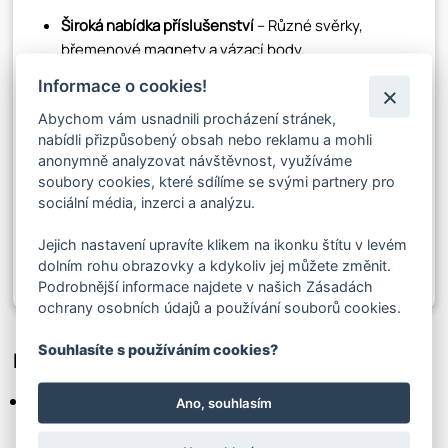
Široká nabídka příslušenství
– Různé svěrky,
břemenové magnety a vázací body.
Pohodlné a jednoduché použití
– Drobnosti,
Informace o cookies!
které šetří čas i námahu.
Abychom vám usnadnili procházení stránek,
Zvýšená bezpečnost práce
– Navrženo s důrazem
nabídli přizpůsobený obsah nebo reklamu a mohli
na prevenci rizik.
anonymně analyzovat návštěvnost, využíváme
✔
Dostupnost a rychlé dodání:
Velké i malé
soubory cookies, které sdílíme se svými partnery pro
objednávky vyřídíme okamžitě.
sociální média, inzerci a analýzu.
Vyberte si manipulační prostředky
Jejich nastavení upravíte klikem na ikonku štítu v levém
dolním rohu obrazovky a kdykoliv jej můžete změnit.
Podrobnější informace najdete v našich Zásadách
ochrany osobních údajů a používání souborů cookies.
Souhlasíte s používáním cookies?
Proč právě Elis?
Rychlé dodání
– Více než 1 000 kilometrů lan
Ano, souhlasím
skladem, připravených ihned k expedici.