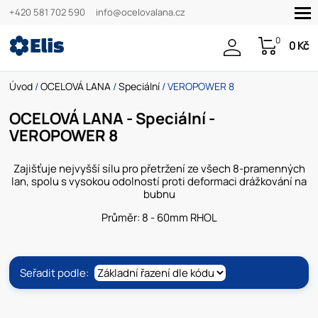
+420 581 702 590
info@ocelovalana.cz
0
0 Kč
Úvod
/
OCELOVÁ LANA
/
Speciální
/ VEROPOWER 8
OCELOVÁ LANA - Speciální -
VEROPOWER 8
Zajišťuje nejvyšší sílu pro přetržení ze všech 8-pramenných
lan, spolu s vysokou odolností proti deformaci drážkování na
bubnu
Průměr: 8 - 60mm RHOL
Seřadit podle: