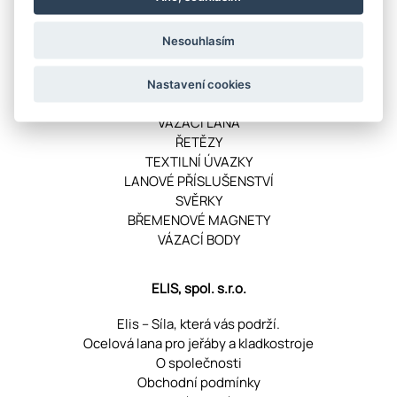
VRÁCENÍ ZBOŽÍ ONLINE
Nesouhlasím
Kategorie produktů
Nastavení cookies
OCELOVÁ LANA
VÁZACÍ LANA
ŘETĚZY
TEXTILNÍ ÚVAZKY
LANOVÉ PŘÍSLUŠENSTVÍ
SVĚRKY
BŘEMENOVÉ MAGNETY
VÁZACÍ BODY
ELIS, spol. s.r.o.
Elis – Síla, která vás podrží.
Ocelová lana pro jeřáby a kladkostroje
O společnosti
Obchodní podmínky