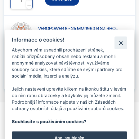
⚊
VEROPOWER 8 - 24 MM 1960 B SZ RHOL
Kód produktu: 08507241
Stav skladu:
76 m
Informace o cookies!
Abychom vám usnadnili procházení stránek,
774.40 Kč s DPH / m
nabídli přizpůsobený obsah nebo reklamu a mohli
640.00 Kč bez DPH / m
anonymně analyzovat návštěvnost, využíváme
soubory cookies, které sdílíme se svými partnery pro
✚
Do košíku
sociální média, inzerci a analýzu.
⚊
Jejich nastavení upravíte klikem na ikonku štítu v levém
dolním rohu obrazovky a kdykoliv jej můžete změnit.
Podrobnější informace najdete v našich Zásadách
ochrany osobních údajů a používání souborů cookies.
Souhlasíte s používáním cookies?
Ano, souhlasím