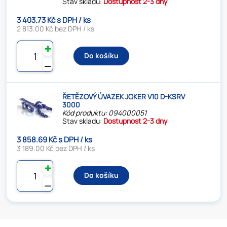
Stav skladu:
Dostupnost 2-3 dny
3 403.73 Kč s DPH / ks
2 813.00 Kč bez DPH / ks
✚
Do košíku
⚊
ŘETĚZOVÝ ÚVAZEK JOKER V10 D-KSRV
3000
Kód produktu: 094000051
Stav skladu:
Dostupnost 2-3 dny
3 858.69 Kč s DPH / ks
3 189.00 Kč bez DPH / ks
✚
Do košíku
⚊