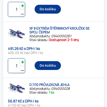
✚
Do košíku
⚊
XF 8 EXTRÉM ŠTĚRBINOVÝ KROUŽEK SE
SPOJ. ČEPEM
Kód produktu: 0940000261
Stav skladu:
Dostupnost 2-3 dny
491.26 Kč s DPH / ks
406.00 Kč bez DPH / ks
✚
Do košíku
⚊
D 7/10 PRŮVLEKOVÁ JEHLA
Kód produktu: 094000028
Stav skladu:
1 ks
56.87 Kč s DPH / ks
47.00 Kč bez DPH / ks