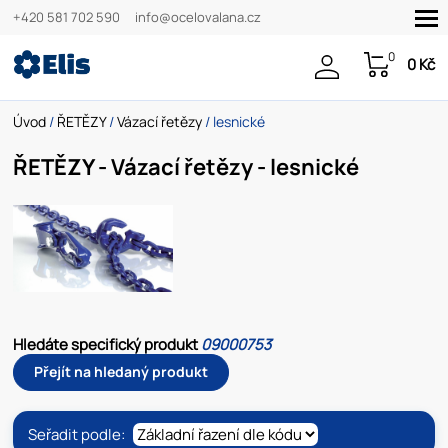
+420 581 702 590
info@ocelovalana.cz
0
0 Kč
Úvod
/
ŘETĚZY
/
Vázací řetězy
/ lesnické
ŘETĚZY - Vázací řetězy - lesnické
Hledáte specifický produkt
09000753
Přejít na hledaný produkt
Seřadit podle: