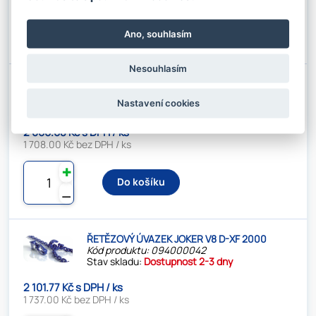
✚
Do košíku
Ano, souhlasím
⚊
Nesouhlasím
ŘETĚZOVÝ ÚVAZEK JOKER V7 D-XF 2500
Kód produktu: 094000041
Nastavení cookies
Stav skladu:
Dostupnost 2-3 dny
2 066.68 Kč s DPH / ks
1 708.00 Kč bez DPH / ks
✚
Do košíku
⚊
ŘETĚZOVÝ ÚVAZEK JOKER V8 D-XF 2000
Kód produktu: 094000042
Stav skladu:
Dostupnost 2-3 dny
2 101.77 Kč s DPH / ks
1 737.00 Kč bez DPH / ks