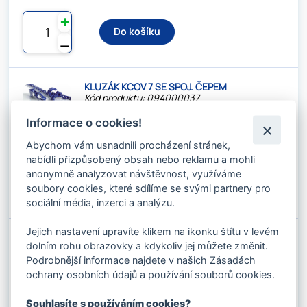
✚
Do košíku
⚊
KLUZÁK KCOV 7 SE SPOJ. ČEPEM
Kód produktu: 094000037
Stav skladu:
Dostupnost 2-3 dny
Informace o cookies!
815.54 Kč s DPH / ks
674.00 Kč bez DPH / ks
Abychom vám usnadnili procházení stránek,
nabídli přizpůsobený obsah nebo reklamu a mohli
✚
anonymně analyzovat návštěvnost, využíváme
Do košíku
soubory cookies, které sdílíme se svými partnery pro
⚊
sociální média, inzerci a analýzu.
Jejich nastavení upravíte klikem na ikonku štítu v levém
ŘETĚZOVÝ ÚVAZEK JOKER V7 D-XF 2000
dolním rohu obrazovky a kdykoliv jej můžete změnit.
Kód produktu: 094000040
Stav skladu:
Dostupnost 2-3 dny
Podrobnější informace najdete v našich Zásadách
ochrany osobních údajů a používání souborů cookies.
1 795.64 Kč s DPH / ks
1 484.00 Kč bez DPH / ks
Souhlasíte s používáním cookies?