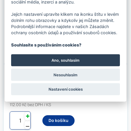
sociální média, inzerci a analýzu.
LANOVÁ OČNICE 26 ZN DIN 6899B
Kód produktu: 0104060
Stav skladu:
4 KS
Jejich nastavení upravíte klikem na ikonku štítu v levém
dolním rohu obrazovky a kdykoliv jej můžete změnit.
Podrobnější informace najdete v našich Zásadách
116.16 Kč s DPH / KS
ochrany osobních údajů a používání souborů cookies.
96.00 Kč bez DPH / KS
✚
Souhlasíte s používáním cookies?
Do košíku
⚊
Ano, souhlasím
Nesouhlasím
LANOVÁ OČNICE 28 ZN DIN 6899B
Kód produktu: 0104071
Stav skladu:
10 KS
Nastavení cookies
135.52 Kč s DPH / KS
112.00 Kč bez DPH / KS
✚
Do košíku
⚊