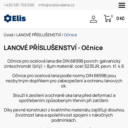
+420 581 702 590
info@ocelovalana.cz
0
0 Kč
Úvod
/
LANOVÉ PŘÍSLUŠENSTVÍ
/ Očnice
LANOVÉ PŘÍSLUŠENSTVÍ - Očnice
Očnice pro ocelová lana dle DIN 6899B povrch: galvanický
zinkochromát (bílý) > 8µm materiál: ocel S235JR, pevn. tř. 4.6
Očnice pro ocelová lana podle normy DIN 6899B jsou
nezbytným doplňkem pro zabezpečení a ochranu lanových
ok.
Slouží k zesílení a ochraně oka lana před deformací a
opotřebením způsobeným třením při zatížení.
Díky pevné konstrukci z kvalitního materiálu zajišťují dlouhou
životnost lana a spolehlivost spojení v náročných
podmínkách.