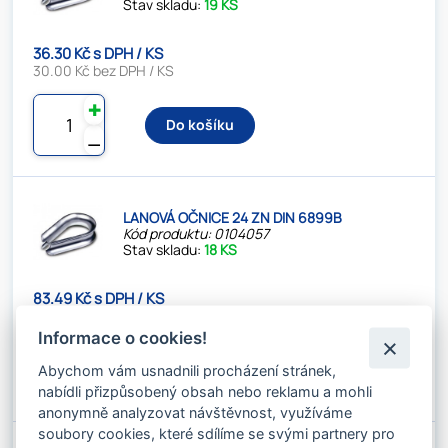
Stav skladu:
19 KS
36.30 Kč s DPH / KS
30.00 Kč bez DPH / KS
✚
Do košíku
⚊
LANOVÁ OČNICE 24 ZN DIN 6899B
Kód produktu: 0104057
Stav skladu:
18 KS
83.49 Kč s DPH / KS
69.00 Kč bez DPH / KS
Informace o cookies!
✚
Do košíku
Abychom vám usnadnili procházení stránek,
⚊
nabídli přizpůsobený obsah nebo reklamu a mohli
anonymně analyzovat návštěvnost, využíváme
soubory cookies, které sdílíme se svými partnery pro