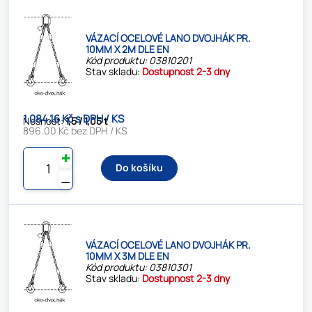
VÁZACÍ OCELOVÉ LANO DVOJHÁK PR.
10MM X 2M DLE EN
Kód produktu: 03810201
Stav skladu:
Dostupnost 2-3 dny
1 084.16 Kč s DPH / KS
Nosnost:
1,5 / 1,05 t
896.00 Kč bez DPH / KS
✚
Do košíku
⚊
VÁZACÍ OCELOVÉ LANO DVOJHÁK PR.
10MM X 3M DLE EN
Kód produktu: 03810301
Stav skladu:
Dostupnost 2-3 dny