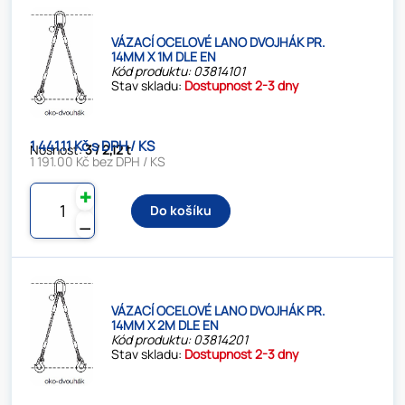
VÁZACÍ OCELOVÉ LANO DVOJHÁK PR.
14MM X 1M DLE EN
Kód produktu: 03814101
Stav skladu:
Dostupnost 2-3 dny
1 441.11 Kč s DPH / KS
Nosnost:
3 / 2,12 t
1 191.00 Kč bez DPH / KS
✚
Do košíku
⚊
VÁZACÍ OCELOVÉ LANO DVOJHÁK PR.
14MM X 2M DLE EN
Kód produktu: 03814201
Stav skladu:
Dostupnost 2-3 dny