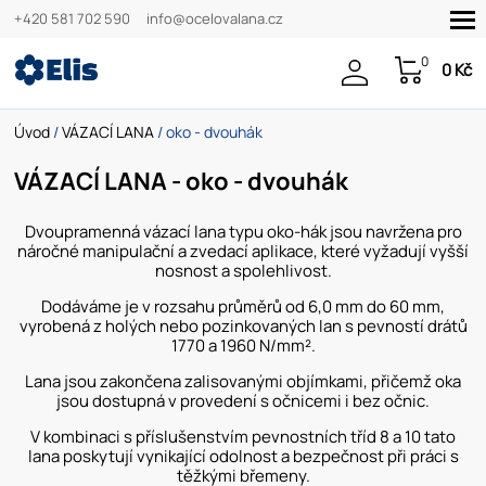
+420 581 702 590
info@ocelovalana.cz
0
0 Kč
Úvod
/
VÁZACÍ LANA
/ oko - dvouhák
VÁZACÍ LANA - oko - dvouhák
Dvoupramenná vázací lana typu oko-hák jsou navržena pro
náročné manipulační a zvedací aplikace, které vyžadují vyšší
nosnost a spolehlivost.
Dodáváme je v rozsahu průměrů od 6,0 mm do 60 mm,
vyrobená z holých nebo pozinkovaných lan s pevností drátů
1770 a 1960 N/mm².
Lana jsou zakončena zalisovanými objímkami, přičemž oka
jsou dostupná v provedení s očnicemi i bez očnic.
V kombinaci s příslušenstvím pevnostních tříd 8 a 10 tato
lana poskytují vynikající odolnost a bezpečnost při práci s
těžkými břemeny.