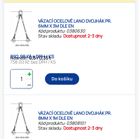
VÁZACÍ OCELOVÉ LANO DVOJHÁK PR.
6MM X 3M DLE EN
Kód produktu: 0380630
Stav skladu:
Dostupnost 2-3 dny
892.98 Kč s DPH / KS
Nosnost:
0,5 / 0,35 t
738.00 Kč bez DPH / KS
✚
Do košíku
⚊
VÁZACÍ OCELOVÉ LANO DVOJHÁK PR.
8MM X 1M DLE EN
Kód produktu: 03808101
Stav skladu:
Dostupnost 2-3 dny