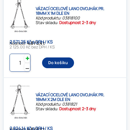
VÁZACÍ OCELOVÉ LANO DVOJHÁK PR.
18MM X 1M DLE EN
Kód produktu: 03818100
Stav skladu:
Dostupnost 2-3 dny
2 571.25 Kč s DPH / KS
Nosnost:
4,8 / 3,4 t
2 125.00 Kč bez DPH / KS
✚
Do košíku
⚊
VÁZACÍ OCELOVÉ LANO DVOJHÁK PR.
18MM X 2M DLE EN
Kód produktu: 0381821
Stav skladu:
Dostupnost 2-3 dny
2 824.14 Kč s DPH / KS
Nosnost:
4,8 / 3,4 t