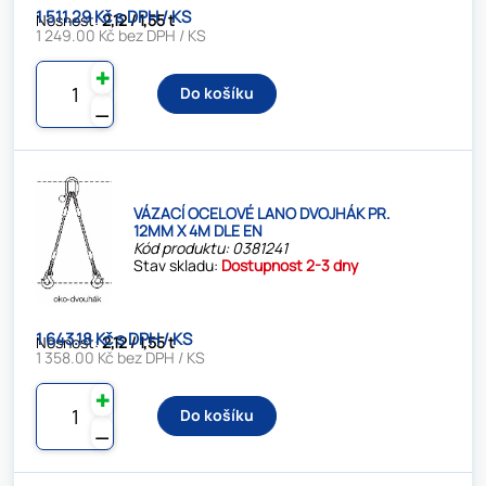
1 511.29 Kč s DPH / KS
Nosnost:
2,12 / 1,55 t
1 249.00 Kč bez DPH / KS
✚
Do košíku
⚊
VÁZACÍ OCELOVÉ LANO DVOJHÁK PR.
12MM X 4M DLE EN
Kód produktu: 0381241
Stav skladu:
Dostupnost 2-3 dny
1 643.18 Kč s DPH / KS
Nosnost:
2,12 / 1,55 t
1 358.00 Kč bez DPH / KS
✚
Do košíku
⚊