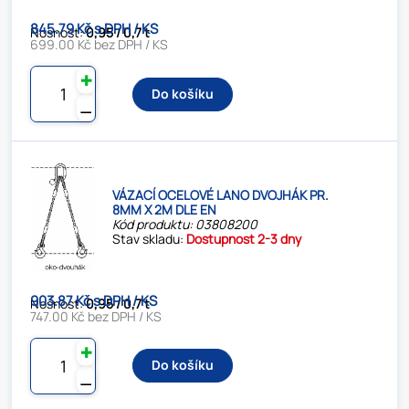
845.79 Kč s DPH / KS
Nosnost:
0,95 / 0,7 t
699.00 Kč bez DPH / KS
✚
Do košíku
⚊
VÁZACÍ OCELOVÉ LANO DVOJHÁK PR.
8MM X 2M DLE EN
Kód produktu: 03808200
Stav skladu:
Dostupnost 2-3 dny
903.87 Kč s DPH / KS
Nosnost:
0,95 / 0,7 t
747.00 Kč bez DPH / KS
✚
Do košíku
⚊