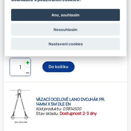
VÁZACÍ OCELOVÉ LANO DVOJHÁK PR.
Ano, souhlasím
14MM X 4M DLE EN
Kód produktu: 03814400
Stav skladu:
Dostupnost 2-3 dny
Nesouhlasím
Nastavení cookies
1 881.55 Kč s DPH / KS
Nosnost:
3 / 2,12 t
1 555.00 Kč bez DPH / KS
✚
Do košíku
⚊
VÁZACÍ OCELOVÉ LANO DVOJHÁK PR.
14MM X 5M DLE EN
Kód produktu: 03814500
Stav skladu:
Dostupnost 2-3 dny