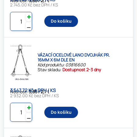
Nosnost:
3,85 / 2,7 t
2 745.00 Kč bez DPH / KS
✚
Do košíku
⚊
VÁZACÍ OCELOVÉ LANO DVOJHÁK PR.
16MM X 6M DLE EN
Kód produktu: 03816600
Stav skladu:
Dostupnost 2-3 dny
3 547.72 Kč s DPH / KS
Nosnost:
3,85 / 2,7 t
2 932.00 Kč bez DPH / KS
✚
Do košíku
⚊