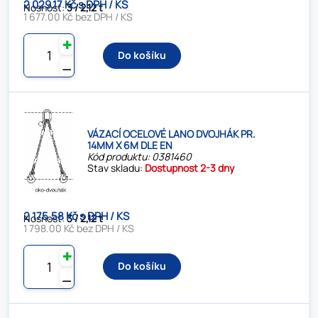
2 029.17 Kč s DPH / KS
Nosnost:
3 / 2,12 t
1 677.00 Kč bez DPH / KS
✚
Do košíku
⚊
VÁZACÍ OCELOVÉ LANO DVOJHÁK PR.
14MM X 6M DLE EN
Kód produktu: 0381460
Stav skladu:
Dostupnost 2-3 dny
2 175.58 Kč s DPH / KS
Nosnost:
3 / 2,12 t
1 798.00 Kč bez DPH / KS
✚
Do košíku
⚊