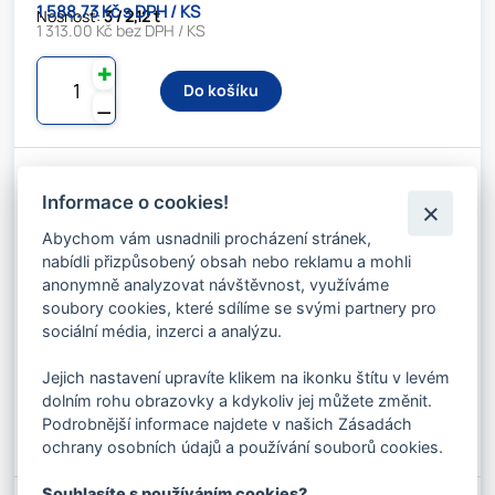
1 588.73 Kč s DPH / KS
Nosnost:
3 / 2,12 t
1 313.00 Kč bez DPH / KS
✚
Do košíku
⚊
Informace o cookies!
VÁZACÍ OCELOVÉ LANO DVOJHÁK PR.
14MM X 3M DLE EN
Abychom vám usnadnili procházení stránek,
Kód produktu: 03814300
nabídli přizpůsobený obsah nebo reklamu a mohli
Stav skladu:
Dostupnost 2-3 dny
anonymně analyzovat návštěvnost, využíváme
soubory cookies, které sdílíme se svými partnery pro
sociální média, inzerci a analýzu.
1 735.14 Kč s DPH / KS
Nosnost:
3 / 2,12 t
1 434.00 Kč bez DPH / KS
Jejich nastavení upravíte klikem na ikonku štítu v levém
dolním rohu obrazovky a kdykoliv jej můžete změnit.
✚
Do košíku
Podrobnější informace najdete v našich Zásadách
⚊
ochrany osobních údajů a používání souborů cookies.
Souhlasíte s používáním cookies?