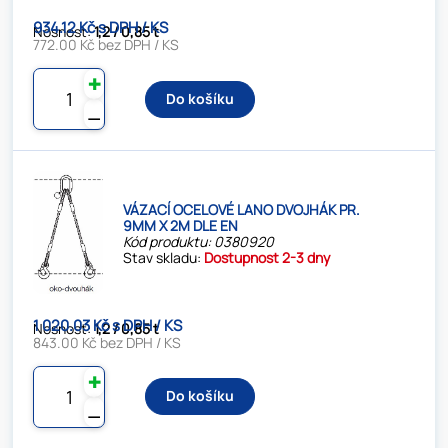
934.12 Kč s DPH / KS
Nosnost:
1,2 / 0,85 t
772.00 Kč bez DPH / KS
✚
Do košíku
⚊
VÁZACÍ OCELOVÉ LANO DVOJHÁK PR.
9MM X 2M DLE EN
Kód produktu: 0380920
Stav skladu:
Dostupnost 2-3 dny
1 020.03 Kč s DPH / KS
Nosnost:
1,2 / 0,85 t
843.00 Kč bez DPH / KS
✚
Do košíku
⚊