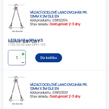
VÁZACÍ OCELOVÉ LANO DVOJHÁK PR.
12MM X 2M DLE EN
Kód produktu: 03812204
Stav skladu:
Dostupnost 2-3 dny
1 378.19 Kč s DPH / KS
Nosnost:
2,12 / 1,55 t
1 139.00 Kč bez DPH / KS
✚
Do košíku
⚊
VÁZACÍ OCELOVÉ LANO DVOJHÁK PR.
12MM X 3M DLE EN
Kód produktu: 03812300
Stav skladu:
Dostupnost 2-3 dny