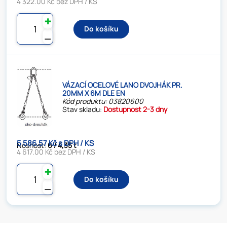
4 322.00 Kč bez DPH / KS
✚
Do košíku
⚊
VÁZACÍ OCELOVÉ LANO DVOJHÁK PR.
20MM X 6M DLE EN
Kód produktu: 03820600
Stav skladu:
Dostupnost 2-3 dny
5 586.57 Kč s DPH / KS
Nosnost:
6 / 4,35 t
4 617.00 Kč bez DPH / KS
✚
Do košíku
⚊