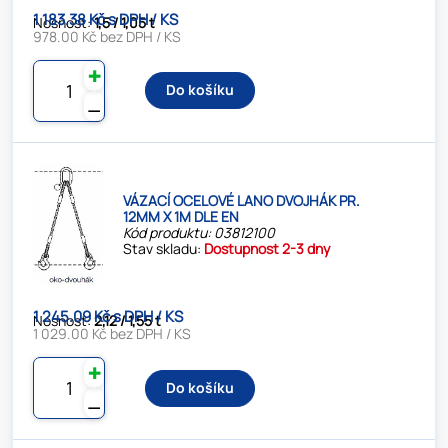
1 183.38 Kč s DPH / KS
Nosnost:
1,5 / 1,05 t
978.00 Kč bez DPH / KS
✚
Do košíku
⚊
VÁZACÍ OCELOVÉ LANO DVOJHÁK PR.
12MM X 1M DLE EN
Kód produktu: 03812100
Stav skladu:
Dostupnost 2-3 dny
1 245.09 Kč s DPH / KS
Nosnost:
2,12 / 1,55 t
1 029.00 Kč bez DPH / KS
✚
Do košíku
⚊