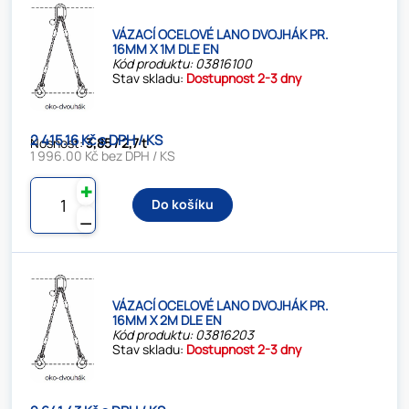
VÁZACÍ OCELOVÉ LANO DVOJHÁK PR.
16MM X 1M DLE EN
Kód produktu: 03816100
Stav skladu:
Dostupnost 2-3 dny
2 415.16 Kč s DPH / KS
Nosnost:
3,85 / 2,7 t
1 996.00 Kč bez DPH / KS
✚
Do košíku
⚊
VÁZACÍ OCELOVÉ LANO DVOJHÁK PR.
16MM X 2M DLE EN
Kód produktu: 03816203
Stav skladu:
Dostupnost 2-3 dny