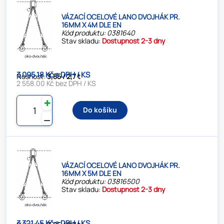
VÁZACÍ OCELOVÉ LANO DVOJHÁK PR.
16MM X 4M DLE EN
Kód produktu: 0381640
Stav skladu:
Dostupnost 2-3 dny
3 095.18 Kč s DPH / KS
Nosnost:
3,85 / 2,7 t
2 558.00 Kč bez DPH / KS
✚
Do košíku
⚊
VÁZACÍ OCELOVÉ LANO DVOJHÁK PR.
16MM X 5M DLE EN
Kód produktu: 03816500
Stav skladu:
Dostupnost 2-3 dny
3 321.45 Kč s DPH / KS