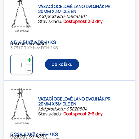
VÁZACÍ OCELOVÉ LANO DVOJHÁK PR.
20MM X 3M DLE EN
Kód produktu: 03820301
Stav skladu:
Dostupnost 2-3 dny
4 514.51 Kč s DPH / KS
Nosnost:
6 / 4,35 t
3 731.00 Kč bez DPH / KS
✚
Do košíku
⚊
VÁZACÍ OCELOVÉ LANO DVOJHÁK PR.
20MM X 5M DLE EN
Kód produktu: 03820504
Stav skladu:
Dostupnost 2-3 dny
5 229.62 Kč s DPH / KS
Nosnost:
6 / 4,35 t