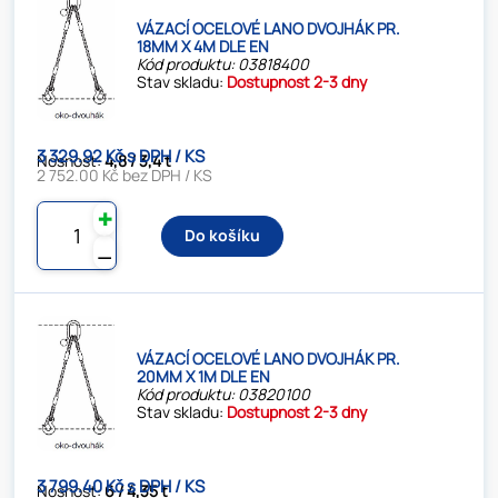
VÁZACÍ OCELOVÉ LANO DVOJHÁK PR.
18MM X 4M DLE EN
Kód produktu: 03818400
Stav skladu:
Dostupnost 2-3 dny
3 329.92 Kč s DPH / KS
Nosnost:
4,8 / 3,4 t
2 752.00 Kč bez DPH / KS
✚
Do košíku
⚊
VÁZACÍ OCELOVÉ LANO DVOJHÁK PR.
20MM X 1M DLE EN
Kód produktu: 03820100
Stav skladu:
Dostupnost 2-3 dny
3 799.40 Kč s DPH / KS
Nosnost:
6 / 4,35 t