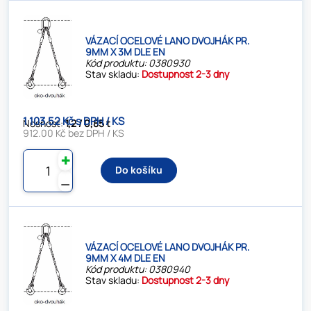
VÁZACÍ OCELOVÉ LANO DVOJHÁK PR.
9MM X 3M DLE EN
Kód produktu: 0380930
Stav skladu:
Dostupnost 2-3 dny
1 103.52 Kč s DPH / KS
Nosnost:
1,2 / 0,85 t
912.00 Kč bez DPH / KS
✚
Do košíku
⚊
VÁZACÍ OCELOVÉ LANO DVOJHÁK PR.
9MM X 4M DLE EN
Kód produktu: 0380940
Stav skladu:
Dostupnost 2-3 dny