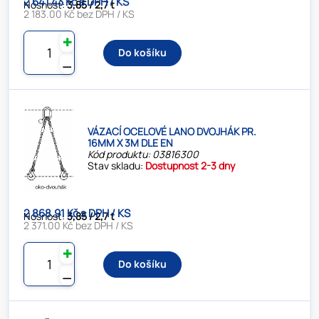
2 641.43 Kč s DPH / KS
Nosnost:
3,85 / 2,7 t
2 183.00 Kč bez DPH / KS
✚
Do košíku
⚊
VÁZACÍ OCELOVÉ LANO DVOJHÁK PR.
16MM X 3M DLE EN
Kód produktu: 03816300
Stav skladu:
Dostupnost 2-3 dny
2 868.91 Kč s DPH / KS
Nosnost:
3,85 / 2,7 t
2 371.00 Kč bez DPH / KS
✚
Do košíku
⚊