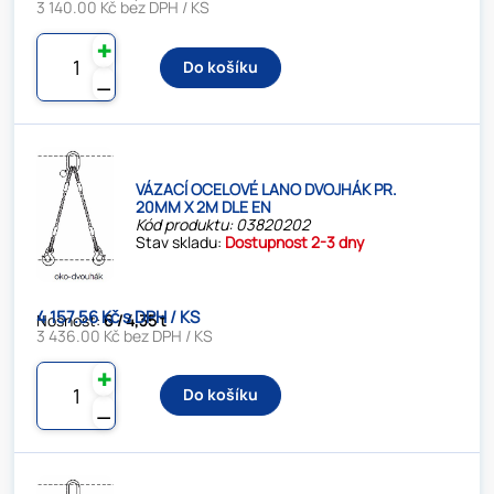
3 140.00 Kč bez DPH / KS
✚
Do košíku
⚊
VÁZACÍ OCELOVÉ LANO DVOJHÁK PR.
20MM X 2M DLE EN
Kód produktu: 03820202
Stav skladu:
Dostupnost 2-3 dny
4 157.56 Kč s DPH / KS
Nosnost:
6 / 4,35 t
3 436.00 Kč bez DPH / KS
✚
Do košíku
⚊