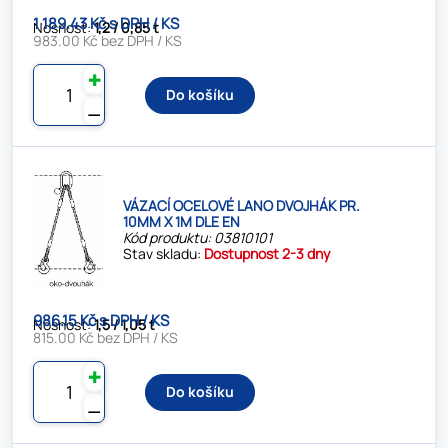
1 189.43 Kč s DPH / KS
Nosnost:
1,2 / 0,85 t
983.00 Kč bez DPH / KS
✚
Do košíku
⚊
VÁZACÍ OCELOVÉ LANO DVOJHÁK PR.
10MM X 1M DLE EN
Kód produktu: 03810101
Stav skladu:
Dostupnost 2-3 dny
986.15 Kč s DPH / KS
Nosnost:
1,5 / 1,05 t
815.00 Kč bez DPH / KS
✚
Do košíku
⚊