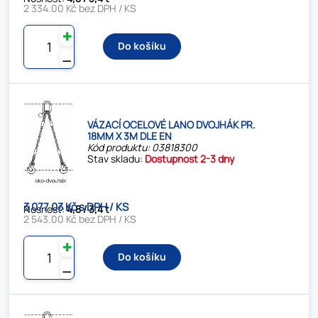
2 334.00 Kč bez DPH / KS
✚
Do košíku
⚊
VÁZACÍ OCELOVÉ LANO DVOJHÁK PR.
18MM X 3M DLE EN
Kód produktu: 03818300
Stav skladu:
Dostupnost 2-3 dny
3 077.03 Kč s DPH / KS
Nosnost:
4,8 / 3,4 t
2 543.00 Kč bez DPH / KS
✚
Do košíku
⚊