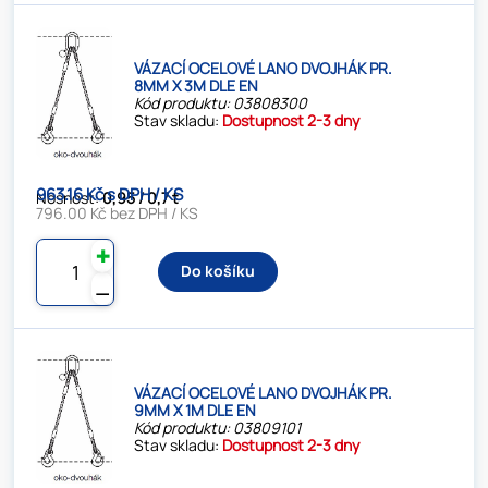
VÁZACÍ OCELOVÉ LANO DVOJHÁK PR.
8MM X 3M DLE EN
Kód produktu: 03808300
Stav skladu:
Dostupnost 2-3 dny
963.16 Kč s DPH / KS
Nosnost:
0,95 / 0,7 t
796.00 Kč bez DPH / KS
✚
Do košíku
⚊
VÁZACÍ OCELOVÉ LANO DVOJHÁK PR.
9MM X 1M DLE EN
Kód produktu: 03809101
Stav skladu:
Dostupnost 2-3 dny