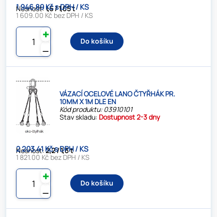
1 946.89 Kč s DPH / KS
Nosnost:
1,5 / 1,05 t
1 609.00 Kč bez DPH / KS
✚
Do košíku
⚊
VÁZACÍ OCELOVÉ LANO ČTYŘHÁK PR.
10MM X 1M DLE EN
Kód produktu: 03910101
Stav skladu:
Dostupnost 2-3 dny
2 203.41 Kč s DPH / KS
Nosnost:
2,2 / 1,6 t
1 821.00 Kč bez DPH / KS
✚
Do košíku
⚊