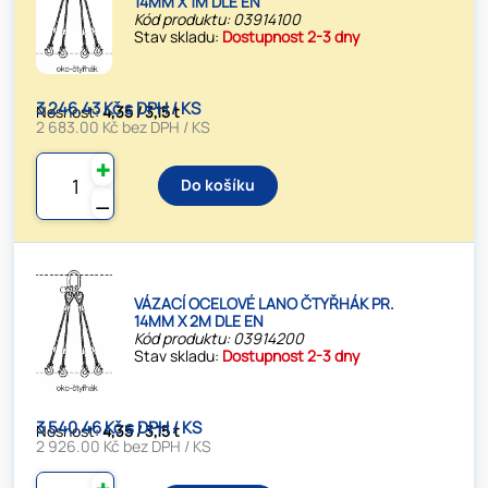
14MM X 1M DLE EN
Kód produktu: 03914100
Stav skladu:
Dostupnost 2-3 dny
3 246.43 Kč s DPH / KS
Nosnost:
4,35 / 3,15 t
2 683.00 Kč bez DPH / KS
✚
Do košíku
⚊
VÁZACÍ OCELOVÉ LANO ČTYŘHÁK PR.
14MM X 2M DLE EN
Kód produktu: 03914200
Stav skladu:
Dostupnost 2-3 dny
3 540.46 Kč s DPH / KS
Nosnost:
4,35 / 3,15 t
2 926.00 Kč bez DPH / KS