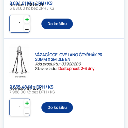
8 084.01 Kč s DPH / KS
Nosnost:
7,2 / 5,2 t
6 681.00 Kč bez DPH / KS
✚
Do košíku
⚊
VÁZACÍ OCELOVÉ LANO ČTYŘHÁK PR.
20MM X 2M DLE EN
Kód produktu: 03920200
Stav skladu:
Dostupnost 2-3 dny
9 665.48 Kč s DPH / KS
Nosnost:
9 / 6,5 t
7 988.00 Kč bez DPH / KS
✚
Do košíku
⚊