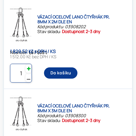
VÁZACÍ OCELOVÉ LANO ČTYŘHÁK PR.
8MM X 2M DLE EN
Kód produktu: 03908202
Stav skladu:
Dostupnost 2-3 dny
1 829.52 Kč s DPH / KS
Nosnost:
1,5 / 1,05 t
1 512.00 Kč bez DPH / KS
✚
Do košíku
⚊
VÁZACÍ OCELOVÉ LANO ČTYŘHÁK PR.
8MM X 3M DLE EN
Kód produktu: 03908300
Stav skladu:
Dostupnost 2-3 dny