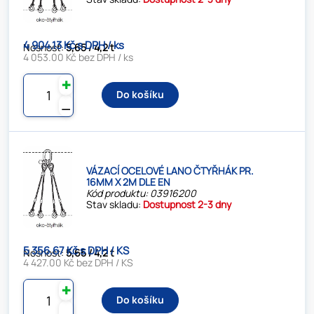
4 904.13 Kč s DPH / ks
Nosnost:
5,65 / 4,2 t
4 053.00 Kč bez DPH / ks
✚
Do košíku
⚊
VÁZACÍ OCELOVÉ LANO ČTYŘHÁK PR.
16MM X 2M DLE EN
Kód produktu: 03916200
Stav skladu:
Dostupnost 2-3 dny
5 356.67 Kč s DPH / KS
Nosnost:
5,65 / 4,2 t
4 427.00 Kč bez DPH / KS
✚
Do košíku
⚊