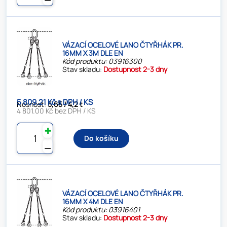
VÁZACÍ OCELOVÉ LANO ČTYŘHÁK PR.
16MM X 3M DLE EN
Kód produktu: 03916300
Stav skladu:
Dostupnost 2-3 dny
5 809.21 Kč s DPH / KS
Nosnost:
5,65 / 4,2 t
4 801.00 Kč bez DPH / KS
✚
Do košíku
⚊
VÁZACÍ OCELOVÉ LANO ČTYŘHÁK PR.
16MM X 4M DLE EN
Kód produktu: 03916401
Stav skladu:
Dostupnost 2-3 dny