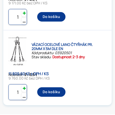
9 171.00 Kč bez DPH / KS
✚
Do košíku
⚊
VÁZACÍ OCELOVÉ LANO ČTYŘHÁK PR.
20MM X 5M DLE EN
Kód produktu: 03920501
Stav skladu:
Dostupnost 2-3 dny
11 809.60 Kč s DPH / KS
Nosnost:
9 / 6,5 t
9 760.00 Kč bez DPH / KS
✚
Do košíku
⚊