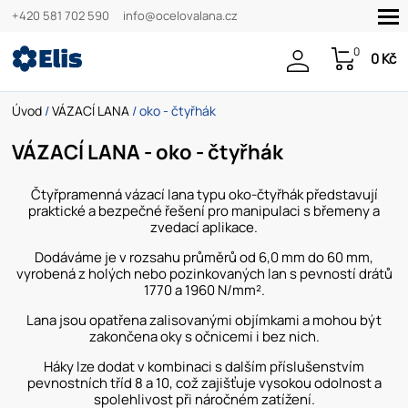
+420 581 702 590
info@ocelovalana.cz
0
0 Kč
Úvod
/
VÁZACÍ LANA
/ oko - čtyřhák
VÁZACÍ LANA - oko - čtyřhák
Čtyřpramenná vázací lana typu oko-čtyřhák představují
praktické a bezpečné řešení pro manipulaci s břemeny a
zvedací aplikace.
Dodáváme je v rozsahu průměrů od 6,0 mm do 60 mm,
vyrobená z holých nebo pozinkovaných lan s pevností drátů
1770 a 1960 N/mm².
Lana jsou opatřena zalisovanými objímkami a mohou být
zakončena oky s očnicemi i bez nich.
Háky lze dodat v kombinaci s dalším příslušenstvím
pevnostních tříd 8 a 10, což zajišťuje vysokou odolnost a
spolehlivost při náročném zatížení.