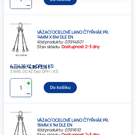
⚊
VÁZACÍ OCELOVÉ LANO ČTYŘHÁK PR.
14MM X 6M DLE EN
Kód produktu: 03914601
Stav skladu:
Dostupnost 2-3 dny
4 714.16 Kč s DPH / KS
Nosnost:
4,35 / 3,15 t
3 896.00 Kč bez DPH / KS
✚
Do košíku
⚊
VÁZACÍ OCELOVÉ LANO ČTYŘHÁK PR.
16MM X 1M DLE EN
Kód produktu: 0391610
Stav skladu:
Dostupnost 2-3 dny