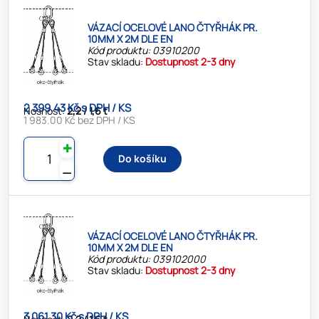
VÁZACÍ OCELOVÉ LANO ČTYŘHÁK PR.
10MM X 2M DLE EN
Kód produktu: 03910200
Stav skladu:
Dostupnost 2-3 dny
2 399.43 Kč s DPH / KS
Nosnost:
2,2 / 1,6 t
1 983.00 Kč bez DPH / KS
✚
Do košíku
⚊
VÁZACÍ OCELOVÉ LANO ČTYŘHÁK PR.
10MM X 2M DLE EN
Kód produktu: 039102000
Stav skladu:
Dostupnost 2-3 dny
3 061.30 Kč s DPH / KS