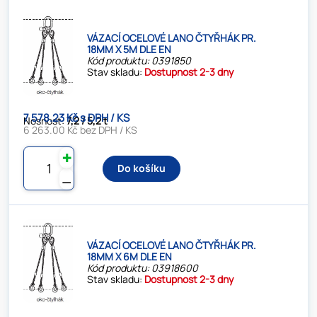
VÁZACÍ OCELOVÉ LANO ČTYŘHÁK PR.
18MM X 5M DLE EN
Kód produktu: 0391850
Stav skladu:
Dostupnost 2-3 dny
7 578.23 Kč s DPH / KS
Nosnost:
7,2 / 5,2 t
6 263.00 Kč bez DPH / KS
✚
Do košíku
⚊
VÁZACÍ OCELOVÉ LANO ČTYŘHÁK PR.
18MM X 6M DLE EN
Kód produktu: 03918600
Stav skladu:
Dostupnost 2-3 dny