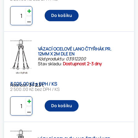
✚
Do košíku
⚊
VÁZACÍ OCELOVÉ LANO ČTYŘHÁK PR.
12MM X 2M DLE EN
Kód produktu: 03912200
Stav skladu:
Dostupnost 2-3 dny
3 025.00 Kč s DPH / KS
Nosnost:
3 / 2,3 t
2 500.00 Kč bez DPH / KS
✚
Do košíku
⚊