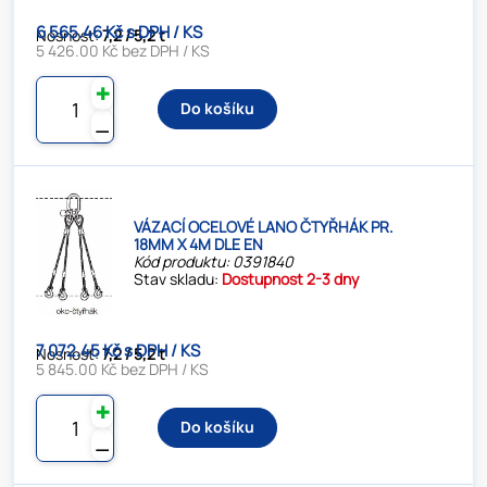
6 565.46 Kč s DPH / KS
Nosnost:
7,2 / 5,2 t
5 426.00 Kč bez DPH / KS
✚
Do košíku
⚊
VÁZACÍ OCELOVÉ LANO ČTYŘHÁK PR.
18MM X 4M DLE EN
Kód produktu: 0391840
Stav skladu:
Dostupnost 2-3 dny
7 072.45 Kč s DPH / KS
Nosnost:
7,2 / 5,2 t
5 845.00 Kč bez DPH / KS
✚
Do košíku
⚊