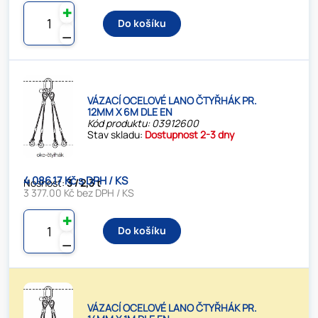
✚
Do košíku
⚊
VÁZACÍ OCELOVÉ LANO ČTYŘHÁK PR.
12MM X 6M DLE EN
Kód produktu: 03912600
Stav skladu:
Dostupnost 2-3 dny
4 086.17 Kč s DPH / KS
Nosnost:
3 / 2,3 t
3 377.00 Kč bez DPH / KS
✚
Do košíku
⚊
VÁZACÍ OCELOVÉ LANO ČTYŘHÁK PR.