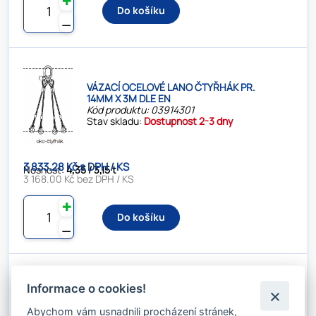
✚
Do košíku
⚊
VÁZACÍ OCELOVÉ LANO ČTYŘHÁK PR.
14MM X 3M DLE EN
Kód produktu: 03914301
Stav skladu:
Dostupnost 2-3 dny
3 833.28 Kč s DPH / KS
Nosnost:
4,35 / 3,15 t
3 168.00 Kč bez DPH / KS
✚
Do košíku
⚊
Informace o cookies!
VÁZACÍ OCELOVÉ LANO ČTYŘHÁK PR.
14MM X 4M DLE EN
Abychom vám usnadnili procházení stránek,