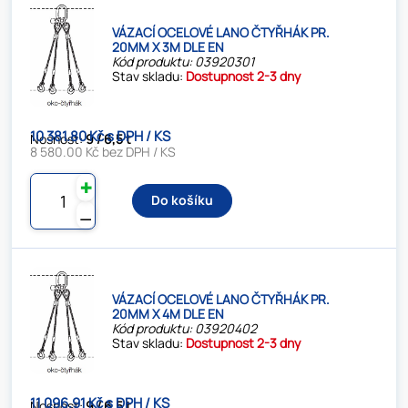
VÁZACÍ OCELOVÉ LANO ČTYŘHÁK PR.
20MM X 3M DLE EN
Kód produktu: 03920301
Stav skladu:
Dostupnost 2-3 dny
10 381.80 Kč s DPH / KS
Nosnost:
9 / 6,5 t
8 580.00 Kč bez DPH / KS
✚
Do košíku
⚊
VÁZACÍ OCELOVÉ LANO ČTYŘHÁK PR.
20MM X 4M DLE EN
Kód produktu: 03920402
Stav skladu:
Dostupnost 2-3 dny
11 096.91 Kč s DPH / KS
Nosnost:
9 / 6,5 t