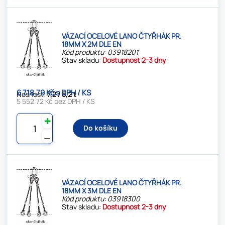
VÁZACÍ OCELOVÉ LANO ČTYŘHÁK PR.
18MM X 2M DLE EN
Kód produktu: 03918201
Stav skladu:
Dostupnost 2-3 dny
6 718.79 Kč s DPH / KS
Nosnost:
7,2 / 5,2 t
5 552.72 Kč bez DPH / KS
✚
Do košíku
⚊
VÁZACÍ OCELOVÉ LANO ČTYŘHÁK PR.
18MM X 3M DLE EN
Kód produktu: 03918300
Stav skladu:
Dostupnost 2-3 dny