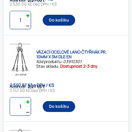
Nosnost:
2,2 / 1,6 t
2 530.00 Kč bez DPH / KS
✚
Do košíku
⚊
VÁZACÍ OCELOVÉ LANO ČTYŘHÁK PR.
10MM X 3M DLE EN
Kód produktu: 03910301
Stav skladu:
Dostupnost 2-3 dny
2 597.87 Kč s DPH / KS
Nosnost:
2,2 / 1,6 t
2 147.00 Kč bez DPH / KS
✚
Do košíku
⚊