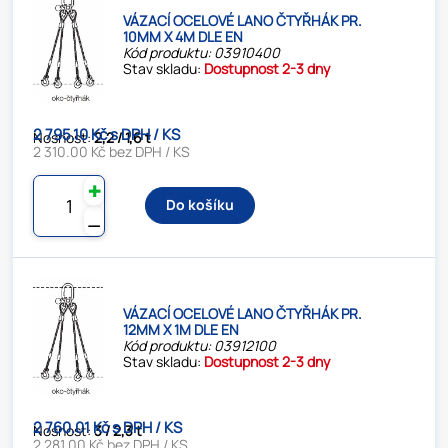
VÁZACÍ OCELOVÉ LANO ČTYŘHÁK PR.
10MM X 4M DLE EN
Kód produktu: 03910400
Stav skladu:
Dostupnost 2-3 dny
2 795.10 Kč s DPH / KS
Nosnost:
2,2 / 1,6 t
2 310.00 Kč bez DPH / KS
✚
Do košíku
⚊
VÁZACÍ OCELOVÉ LANO ČTYŘHÁK PR.
12MM X 1M DLE EN
Kód produktu: 03912100
Stav skladu:
Dostupnost 2-3 dny
2 760.01 Kč s DPH / KS
Nosnost:
3 / 2,3 t
2 281.00 Kč bez DPH / KS