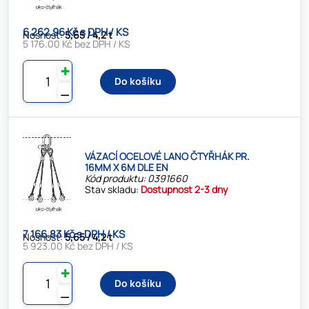
6 262.96 Kč s DPH / KS
Nosnost:
5,65 / 4,2 t
5 176.00 Kč bez DPH / KS
✚
Do košíku
⚊
VÁZACÍ OCELOVÉ LANO ČTYŘHÁK PR.
16MM X 6M DLE EN
Kód produktu: 0391660
Stav skladu:
Dostupnost 2-3 dny
7 166.83 Kč s DPH / KS
Nosnost:
5,65 / 4,2 t
5 923.00 Kč bez DPH / KS
✚
Do košíku
⚊