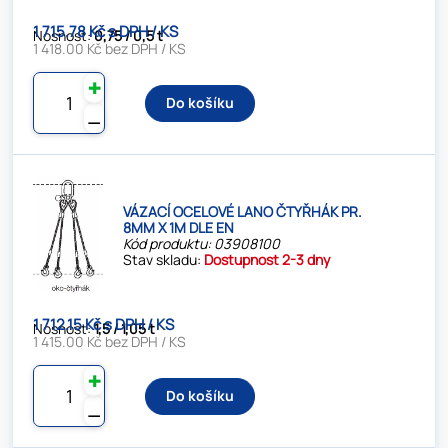
1 715.78 Kč s DPH / KS
Nosnost:
0,75 / 0,5 t
1 418.00 Kč bez DPH / KS
✚
Do košíku
⚊
VÁZACÍ OCELOVÉ LANO ČTYŘHÁK PR.
8MM X 1M DLE EN
Kód produktu: 03908100
Stav skladu:
Dostupnost 2-3 dny
1 712.15 Kč s DPH / KS
Nosnost:
1,5 / 1,05 t
1 415.00 Kč bez DPH / KS
✚
Do košíku
⚊