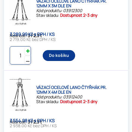
VÁZACÍ OCELOVÉ LANO ČTYŘHÁK PR.
12MM X 3M DLE EN
Kód produktu: 03912300
Stav skladu:
Dostupnost 2-3 dny
3 289.99 Kč s DPH / KS
Nosnost:
3 / 2,3 t
2 719.00 Kč bez DPH / KS
✚
Do košíku
⚊
VÁZACÍ OCELOVÉ LANO ČTYŘHÁK PR.
12MM X 4M DLE EN
Kód produktu: 03912400
Stav skladu:
Dostupnost 2-3 dny
3 554.98 Kč s DPH / KS
Nosnost:
3 / 2,3 t
2 938.00 Kč bez DPH / KS