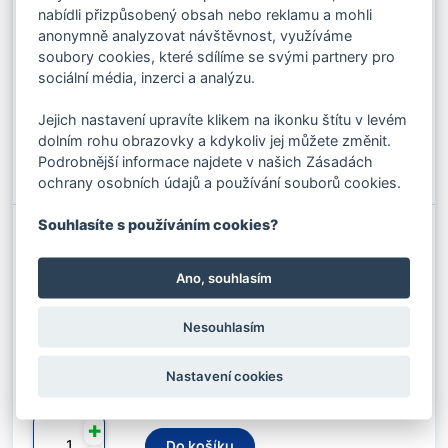
Kód produktu: 0391440
nabídli přizpůsobený obsah nebo reklamu a mohli
Stav skladu:
Dostupnost 2-3 dny
anonymně analyzovat návštěvnost, využíváme
soubory cookies, které sdílíme se svými partnery pro
sociální média, inzerci a analýzu.
4 127.31 Kč s DPH / KS
Nosnost:
4,35 / 3,15 t
3 411.00 Kč bez DPH / KS
Jejich nastavení upravíte klikem na ikonku štítu v levém
✚
dolním rohu obrazovky a kdykoliv jej můžete změnit.
Do košíku
Podrobnější informace najdete v našich Zásadách
⚊
ochrany osobních údajů a používání souborů cookies.
Souhlasíte s používáním cookies?
VÁZACÍ OCELOVÉ LANO ČTYŘHÁK PR.
14MM X 5M DLE EN
Ano, souhlasím
Kód produktu: 03914500
Stav skladu:
Dostupnost 2-3 dny
Nesouhlasím
4 421.34 Kč s DPH / KS
Nastavení cookies
Nosnost:
4,35 / 3,15 t
3 654.00 Kč bez DPH / KS
✚
Do košíku