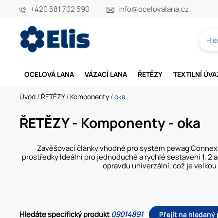
+420 581 702 590
info@ocelovalana.cz
OCELOVÁ LANA
VÁZACÍ LANA
ŘETĚZY
TEXTILNÍ ÚV
Úvod
/
ŘETĚZY
/
Komponenty
/ oka
ŘETĚZY - Komponenty - oka
Zavěšovací články vhodné pro systém pewag Connex, i 
prostředky Ideální pro jednoduché a rychlé sestavení 1, 
opravdu univerzální, což je velko
Hledáte specifický produkt
09014891
Přejít na hledaný