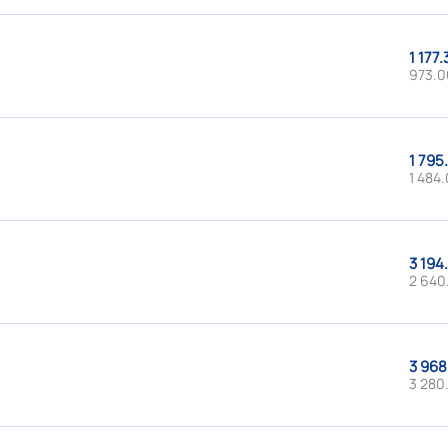
1 177.
973.0
1 795
1 484.
3 194
2 640
3 968
3 280