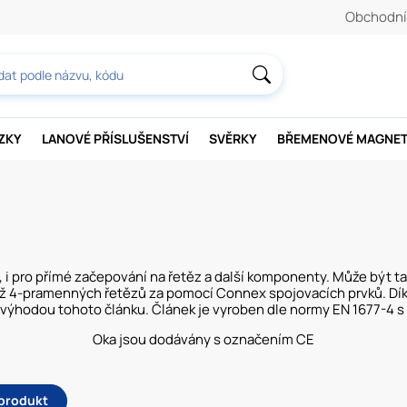
Obchodní
AZKY
LANOVÉ PŘÍSLUŠENSTVÍ
SVĚRKY
BŘEMENOVÉ MAGNE
pro přímé začepování na řetěz a další komponenty. Může být tak
2 až 4-pramenných řetězů za pomocí Connex spojovacích prvků. D
u výhodou tohoto článku. Článek je vyroben dle normy EN 1677-4
Oka jsou dodávány s označením CE
 produkt