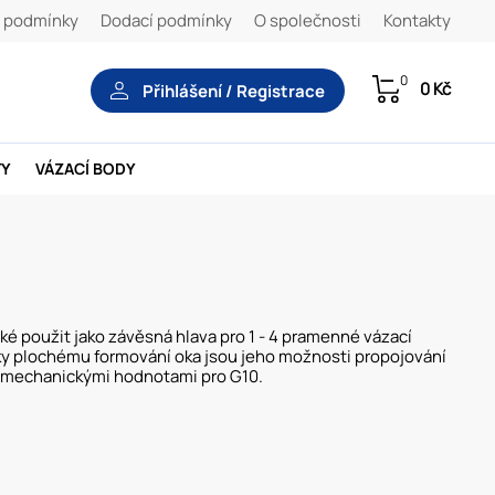
 podmínky
Dodací podmínky
O společnosti
Kontakty
0
0 Kč
Přihlášení / Registrace
TY
VÁZACÍ BODY
é použit jako závěsná hlava pro 1 - 4 pramenné vázací
íky plochému formování oka jsou jeho možnosti propojování
 s mechanickými hodnotami pro G10.