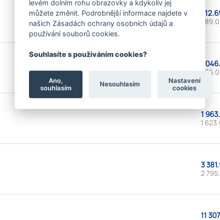
levém dolním rohu obrazovky a kdykoliv jej
712.6
můžete změnit. Podrobnější informace najdete v
589.0
našich Zásadách ochrany osobních údajů a
používání souborů cookies.
Souhlasíte s používáním cookies?
1 046
865.0
Ano,
Nastavení
Nesouhlasím
souhlasím
cookies
1 963
1 623.
3 381.
2 795.
11 307