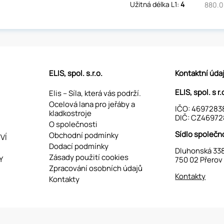
Užitná délka L1:
4
880.0
ELIS, spol. s.r.o.
Kontaktní úda
ELIS, spol. s r.
Elis – Síla, která vás podrží.
Ocelová lana pro jeřáby a
IČO: 4697283
kladkostroje
DIČ: CZ46972
O společnosti
Sídlo společn
Obchodní podmínky
VÍ
Dodací podmínky
Dluhonská 33
Zásady použití cookies
Y
750 02 Přerov
Zpracování osobních údajů
Kontakty
Kontakty