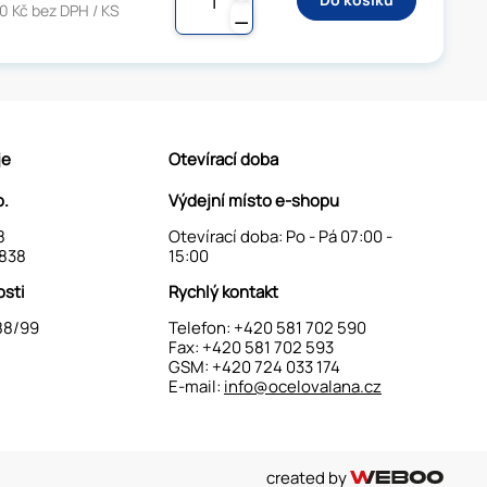
0 Kč bez DPH / KS
⚊
je
Otevírací doba
o.
Výdejní místo e-shopu
8
Otevírací doba: Po - Pá 07:00 -
838
15:00
osti
Rychlý kontakt
88/99
Telefon:
+420 581 702 590
Fax: +420 581 702 593
GSM:
+420 724 033 174
E-mail:
info@ocelovalana.cz
created by