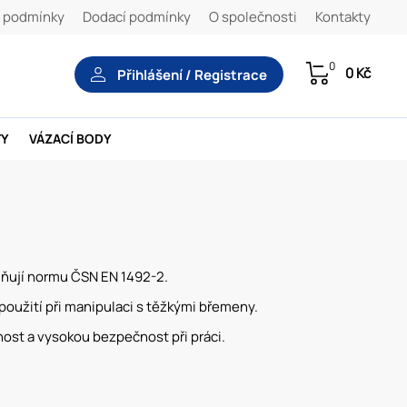
 podmínky
Dodací podmínky
O společnosti
Kontakty
0
0 Kč
Přihlášení / Registrace
TY
VÁZACÍ BODY
plňují normu ČSN EN 1492-2.
 použití při manipulaci s těžkými břemeny.
ost a vysokou bezpečnost při práci.