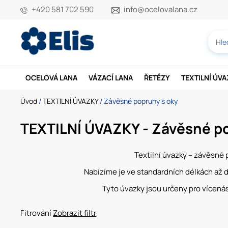
+420 581 702 590
info@ocelovalana.cz
OCELOVÁ LANA
VÁZACÍ LANA
ŘETĚZY
TEXTILNÍ ÚV
Úvod
/
TEXTILNÍ ÚVAZKY
/ Závěsné popruhy s oky
TEXTILNÍ ÚVAZKY - Závěsné p
Textilní úvazky – závěsné 
Nabízíme je ve standardních délkách až do
Tyto úvazky jsou určeny pro vícená
Fitrování
Zobrazit filtr