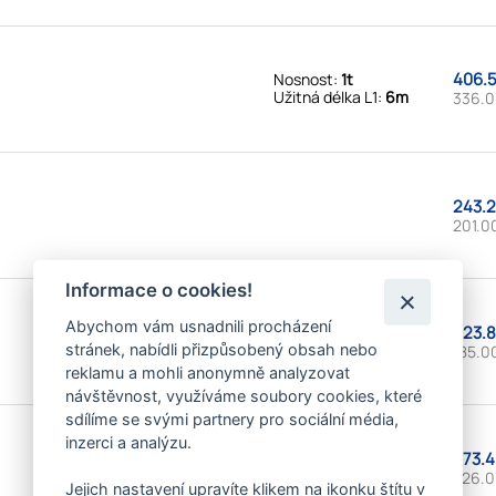
406.5
Nosnost:
1t
Užitná délka L1:
6m
336.0
243.2
201.0
Informace o cookies!
Abychom vám usnadnili procházení
223.8
Nosnost:
2t
stránek, nabídli přizpůsobený obsah nebo
Užitná délka L1:
1m
185.0
reklamu a mohli anonymně analyzovat
návštěvnost, využíváme soubory cookies, které
sdílíme se svými partnery pro sociální média,
inzerci a analýzu.
273.4
Nosnost:
2t
Užitná délka L1:
2m
226.0
Jejich nastavení upravíte klikem na ikonku štítu v