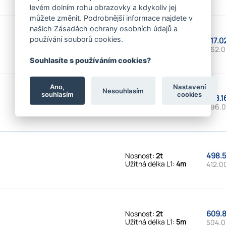
levém dolním rohu obrazovky a kdykoliv jej
můžete změnit. Podrobnější informace najdete v
našich Zásadách ochrany osobních údajů a
používání souborů cookies.
317.0
Nosnost:
2t
Užitná délka L1:
2,5m
262.0
Souhlasíte s používáním cookies?
Ano,
Nastavení
Nesouhlasím
souhlasím
cookies
358.1
Nosnost:
2t
Užitná délka L1:
3m
296.0
498.5
Nosnost:
2t
Užitná délka L1:
4m
412.0
609.8
Nosnost:
2t
Užitná délka L1:
5m
504.0