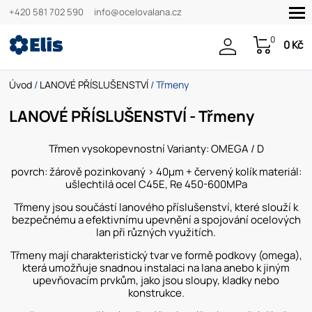
+420 581 702 590
info@ocelovalana.cz
0
0 Kč
Úvod
/
LANOVÉ PŘÍSLUŠENSTVÍ
/ Třmeny
LANOVÉ PŘÍSLUŠENSTVÍ - Třmeny
Třmen vysokopevnostní Varianty: OMEGA / D
povrch: žárově pozinkovaný > 40µm + červený kolík materiál:
ušlechtilá ocel C45E, Re 450-600MPa
Třmeny jsou součástí lanového příslušenství, které slouží k
bezpečnému a efektivnímu upevnění a spojování ocelových
lan při různých využitích.
Třmeny mají charakteristický tvar ve formě podkovy (omega),
která umožňuje snadnou instalaci na lana anebo k jiným
upevňovacím prvkům, jako jsou sloupy, kladky nebo
konstrukce.