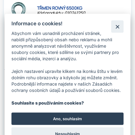
TŘMEN ROVNÝ 6500KG
Kód produktu: 010241250
Stav skladu:
Dostupnost 2-3 dny
Informace o cookies!
181.50 Kč s DPH / KS
Abychom vám usnadnili procházení stránek,
150.00 Kč bez DPH / KS
nabídli přizpůsobený obsah nebo reklamu a mohli
anonymně analyzovat návštěvnost, využíváme
✚
soubory cookies, které sdílíme se svými partnery pro
Do košíku
⚊
sociální média, inzerci a analýzu.
Jejich nastavení upravíte klikem na ikonku štítu v levém
dolním rohu obrazovky a kdykoliv jej můžete změnit.
TŘMEN OMEGA 1000KG
Podrobnější informace najdete v našich Zásadách
Kód produktu: 01024480
ochrany osobních údajů a používání souborů cookies.
Stav skladu:
8 KS
Souhlasíte s používáním cookies?
48.40 Kč s DPH / KS
40.00 Kč bez DPH / KS
Ano, souhlasím
✚
Do košíku
⚊
Nesouhlasím