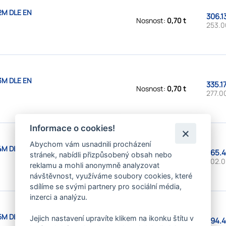
2M DLE EN
306.1
Nosnost:
0,70 t
253.0
3M DLE EN
335.1
Nosnost:
0,70 t
277.0
Informace o cookies!
Abychom vám usnadnili procházení
4M DLE EN
365.4
stránek, nabídli přizpůsobený obsah nebo
Nosnost:
0,70 t
302.0
reklamu a mohli anonymně analyzovat
návštěvnost, využíváme soubory cookies, které
sdílíme se svými partnery pro sociální média,
inzerci a analýzu.
5M DLE EN
Jejich nastavení upravíte klikem na ikonku štítu v
394.4
Nosnost:
0,70 t