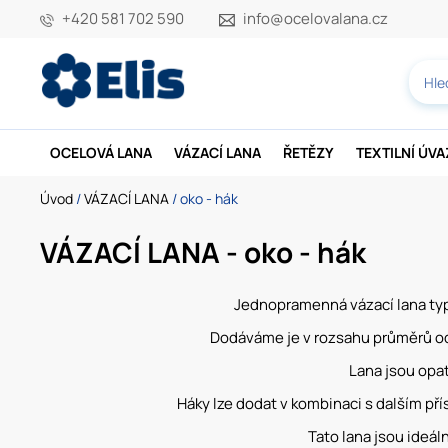
+420 581 702 590
info@ocelovalana.cz
OCELOVÁ LANA
VÁZACÍ LANA
ŘETĚZY
TEXTILNÍ ÚV
Úvod
/
VÁZACÍ LANA
/ oko - hák
VÁZACÍ LANA - oko - hák
Jednopramenná vázací lana typu
Dodáváme je v rozsahu průměrů od
Lana jsou opa
Háky lze dodat v kombinaci s dalším pří
Tato lana jsou ideál