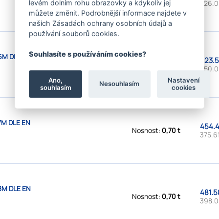
326.0
levém dolním rohu obrazovky a kdykoliv jej
můžete změnit. Podrobnější informace najdete v
našich Zásadách ochrany osobních údajů a
používání souborů cookies.
Souhlasíte s používáním cookies?
6M DLE EN
423.5
Nosnost:
0,70 t
350.0
Ano,
Nastavení
Nesouhlasím
souhlasím
cookies
7M DLE EN
454.4
Nosnost:
0,70 t
375.61
8M DLE EN
481.5
Nosnost:
0,70 t
398.0