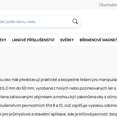
Obchodní
AZKY
LANOVÉ PŘÍSLUŠENSTVÍ
SVĚRKY
BŘEMENOVÉ MAGNE
 oko-hák představují praktické a bezpečné řešení pro manipulac
 6,0 mm do 60 mm, vyrobená z holých nebo pozinkovaných lan s 
třena zalisovanými objímkami a mohou být zakončena oky s očnice
slušenstvím pevnostních tříd 8 a 10, což zajišťuje vysokou odolno
ní pro průmyslové a stavební aplikace, kde je klíčová pevnost, bezp