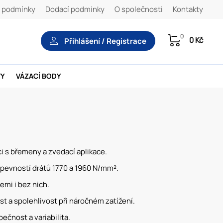
 podmínky
Dodací podmínky
O společnosti
Kontakty
0
0 Kč
Přihlášení / Registrace
TY
VÁZACÍ BODY
i s břemeny a zvedací aplikace.
pevností drátů 1770 a 1960 N/mm².
mi i bez nich.
st a spolehlivost při náročném zatížení.
ečnost a variabilita.