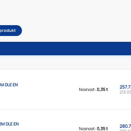
 produkt
1M DLE EN
257.7
Nosnost:
0,35 t
213.0
2M DLE EN
280.7
Nosnost:
0,35 t