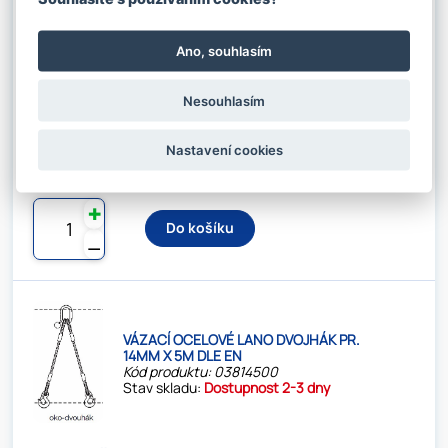
VÁZACÍ OCELOVÉ LANO DVOJHÁK PR.
Ano, souhlasím
14MM X 4M DLE EN
Kód produktu: 03814400
Stav skladu:
Dostupnost 2-3 dny
Nesouhlasím
Nastavení cookies
1 881.55 Kč s DPH / KS
Nosnost:
3 / 2,12 t
1 555.00 Kč bez DPH / KS
✚
Do košíku
⚊
VÁZACÍ OCELOVÉ LANO DVOJHÁK PR.
14MM X 5M DLE EN
Kód produktu: 03814500
Stav skladu:
Dostupnost 2-3 dny