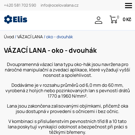
+420 581 702 590
info@ocelovalana.cz
0
0 Kč
Úvod
/
VÁZACÍ LANA
/ oko - dvouhák
VÁZACÍ LANA - oko - dvouhák
Dvoupramenná vázací lana typu oko-hák jsou navržena pro
náročné manipulační a zvedací aplikace, které vyžadují vyšší
nosnost a spolehlivost.
Dodáváme je v rozsahu průměrů od 6,0 mm do 60 mm,
vyrobená z holých nebo pozinkovaných lan s pevností drátů
1770 a 1960 N/mm².
Lana jsou zakončena zalisovanými objímkami, přičemž oka
jsou dostupná v provedení s očnicemi i bez očnic.
V kombinaci s příslušenstvím pevnostních tříd 8 a 10 tato
lana poskytují vynikající odolnost a bezpečnost při práci s
těžkými břemeny.