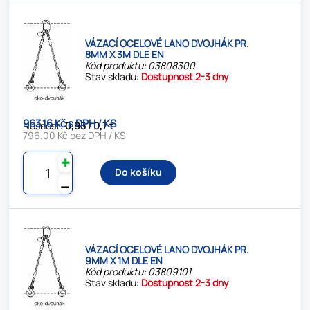
VÁZACÍ OCELOVÉ LANO DVOJHÁK PR.
8MM X 3M DLE EN
Kód produktu: 03808300
Stav skladu:
Dostupnost 2-3 dny
963.16 Kč s DPH / KS
Nosnost:
0,95 / 0,7 t
796.00 Kč bez DPH / KS
✚
Do košíku
⚊
VÁZACÍ OCELOVÉ LANO DVOJHÁK PR.
9MM X 1M DLE EN
Kód produktu: 03809101
Stav skladu:
Dostupnost 2-3 dny