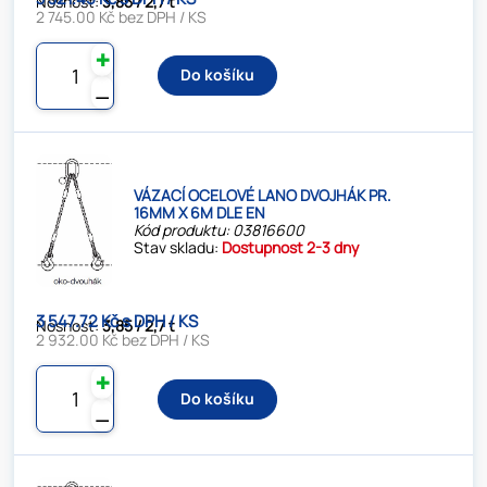
Nosnost:
3,85 / 2,7 t
2 745.00 Kč bez DPH / KS
✚
Do košíku
⚊
VÁZACÍ OCELOVÉ LANO DVOJHÁK PR.
16MM X 6M DLE EN
Kód produktu: 03816600
Stav skladu:
Dostupnost 2-3 dny
3 547.72 Kč s DPH / KS
Nosnost:
3,85 / 2,7 t
2 932.00 Kč bez DPH / KS
✚
Do košíku
⚊