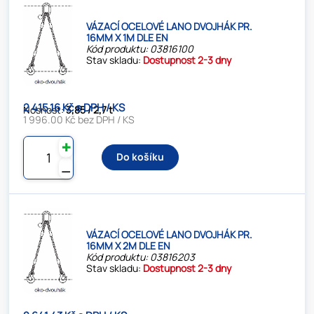
VÁZACÍ OCELOVÉ LANO DVOJHÁK PR.
16MM X 1M DLE EN
Kód produktu: 03816100
Stav skladu:
Dostupnost 2-3 dny
2 415.16 Kč s DPH / KS
Nosnost:
3,85 / 2,7 t
1 996.00 Kč bez DPH / KS
✚
Do košíku
⚊
VÁZACÍ OCELOVÉ LANO DVOJHÁK PR.
16MM X 2M DLE EN
Kód produktu: 03816203
Stav skladu:
Dostupnost 2-3 dny