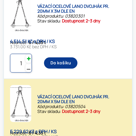
VÁZACÍ OCELOVÉ LANO DVOJHÁK PR.
20MM X 3M DLE EN
Kód produktu: 03820301
Stav skladu:
Dostupnost 2-3 dny
4 514.51 Kč s DPH / KS
Nosnost:
6 / 4,35 t
3 731.00 Kč bez DPH / KS
✚
Do košíku
⚊
VÁZACÍ OCELOVÉ LANO DVOJHÁK PR.
20MM X 5M DLE EN
Kód produktu: 03820504
Stav skladu:
Dostupnost 2-3 dny
5 229.62 Kč s DPH / KS
Nosnost:
6 / 4,35 t