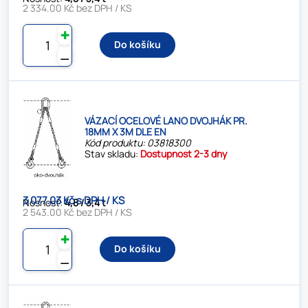
2 334.00 Kč bez DPH / KS
✚
Do košíku
⚊
VÁZACÍ OCELOVÉ LANO DVOJHÁK PR.
18MM X 3M DLE EN
Kód produktu: 03818300
Stav skladu:
Dostupnost 2-3 dny
3 077.03 Kč s DPH / KS
Nosnost:
4,8 / 3,4 t
2 543.00 Kč bez DPH / KS
✚
Do košíku
⚊