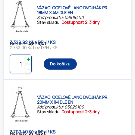
VÁZACÍ OCELOVÉ LANO DVOJHÁK PR.
18MM X 4M DLE EN
Kód produktu: 03818400
Stav skladu:
Dostupnost 2-3 dny
3 329.92 Kč s DPH / KS
Nosnost:
4,8 / 3,4 t
2 752.00 Kč bez DPH / KS
✚
Do košíku
⚊
VÁZACÍ OCELOVÉ LANO DVOJHÁK PR.
20MM X 1M DLE EN
Kód produktu: 03820100
Stav skladu:
Dostupnost 2-3 dny
3 799.40 Kč s DPH / KS
Nosnost:
6 / 4,35 t