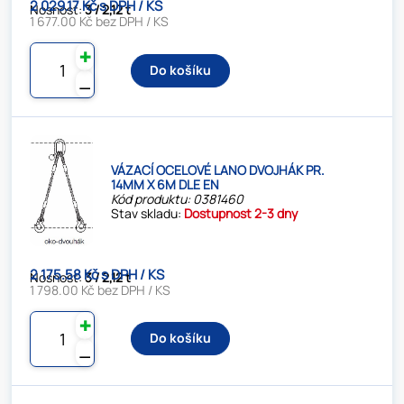
2 029.17 Kč s DPH / KS
Nosnost:
3 / 2,12 t
1 677.00 Kč bez DPH / KS
✚
Do košíku
⚊
VÁZACÍ OCELOVÉ LANO DVOJHÁK PR.
14MM X 6M DLE EN
Kód produktu: 0381460
Stav skladu:
Dostupnost 2-3 dny
2 175.58 Kč s DPH / KS
Nosnost:
3 / 2,12 t
1 798.00 Kč bez DPH / KS
✚
Do košíku
⚊