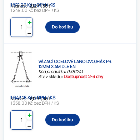
1 511.29 Kč s DPH / KS
Nosnost:
2,12 / 1,55 t
1 249.00 Kč bez DPH / KS
✚
Do košíku
⚊
VÁZACÍ OCELOVÉ LANO DVOJHÁK PR.
12MM X 4M DLE EN
Kód produktu: 0381241
Stav skladu:
Dostupnost 2-3 dny
1 643.18 Kč s DPH / KS
Nosnost:
2,12 / 1,55 t
1 358.00 Kč bez DPH / KS
✚
Do košíku
⚊