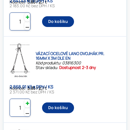
2 641.43 Kč s DPH / KS
Nosnost:
3,85 / 2,7 t
2 183.00 Kč bez DPH / KS
✚
Do košíku
⚊
VÁZACÍ OCELOVÉ LANO DVOJHÁK PR.
16MM X 3M DLE EN
Kód produktu: 03816300
Stav skladu:
Dostupnost 2-3 dny
2 868.91 Kč s DPH / KS
Nosnost:
3,85 / 2,7 t
2 371.00 Kč bez DPH / KS
✚
Do košíku
⚊