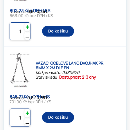
802.23 Kč s DPH / KS
Nosnost:
0,5 / 0,35 t
663.00 Kč bez DPH / KS
✚
Do košíku
⚊
VÁZACÍ OCELOVÉ LANO DVOJHÁK PR.
6MM X 2M DLE EN
Kód produktu: 0380620
Stav skladu:
Dostupnost 2-3 dny
848.21 Kč s DPH / KS
Nosnost:
0,5 / 0,35 t
701.00 Kč bez DPH / KS
✚
Do košíku
⚊