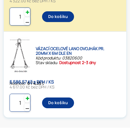
4 322.00 Kč bez DPH / KS
✚
Do košíku
⚊
VÁZACÍ OCELOVÉ LANO DVOJHÁK PR.
20MM X 6M DLE EN
Kód produktu: 03820600
Stav skladu:
Dostupnost 2-3 dny
5 586.57 Kč s DPH / KS
Nosnost:
6 / 4,35 t
4 617.00 Kč bez DPH / KS
✚
Do košíku
⚊