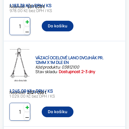
1 183.38 Kč s DPH / KS
Nosnost:
1,5 / 1,05 t
978.00 Kč bez DPH / KS
✚
Do košíku
⚊
VÁZACÍ OCELOVÉ LANO DVOJHÁK PR.
12MM X 1M DLE EN
Kód produktu: 03812100
Stav skladu:
Dostupnost 2-3 dny
1 245.09 Kč s DPH / KS
Nosnost:
2,12 / 1,55 t
1 029.00 Kč bez DPH / KS
✚
Do košíku
⚊