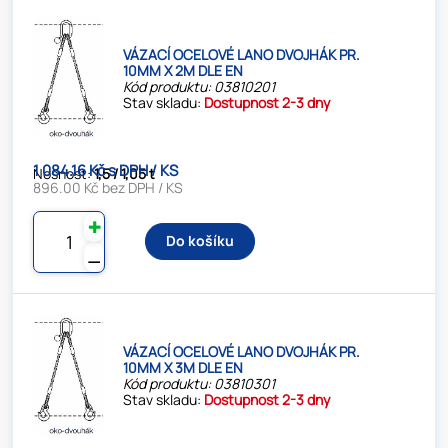
VÁZACÍ OCELOVÉ LANO DVOJHÁK PR.
10MM X 2M DLE EN
Kód produktu: 03810201
Stav skladu:
Dostupnost 2-3 dny
1 084.16 Kč s DPH / KS
Nosnost:
1,5 / 1,05 t
896.00 Kč bez DPH / KS
✚
Do košíku
⚊
VÁZACÍ OCELOVÉ LANO DVOJHÁK PR.
10MM X 3M DLE EN
Kód produktu: 03810301
Stav skladu:
Dostupnost 2-3 dny