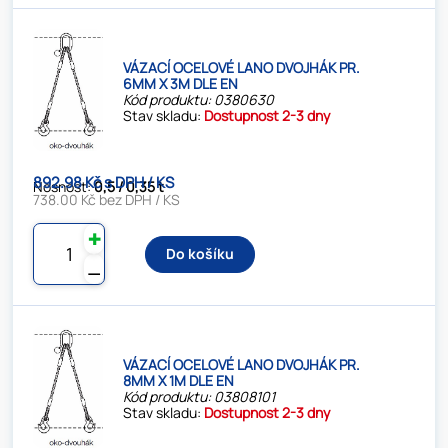
VÁZACÍ OCELOVÉ LANO DVOJHÁK PR.
6MM X 3M DLE EN
Kód produktu: 0380630
Stav skladu:
Dostupnost 2-3 dny
892.98 Kč s DPH / KS
Nosnost:
0,5 / 0,35 t
738.00 Kč bez DPH / KS
✚
Do košíku
⚊
VÁZACÍ OCELOVÉ LANO DVOJHÁK PR.
8MM X 1M DLE EN
Kód produktu: 03808101
Stav skladu:
Dostupnost 2-3 dny