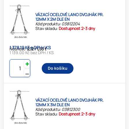
VÁZACÍ OCELOVÉ LANO DVOJHÁK PR.
12MM X 2M DLE EN
Kód produktu: 03812204
Stav skladu:
Dostupnost 2-3 dny
1 378.19 Kč s DPH / KS
Nosnost:
2,12 / 1,55 t
1 139.00 Kč bez DPH / KS
✚
Do košíku
⚊
VÁZACÍ OCELOVÉ LANO DVOJHÁK PR.
12MM X 3M DLE EN
Kód produktu: 03812300
Stav skladu:
Dostupnost 2-3 dny