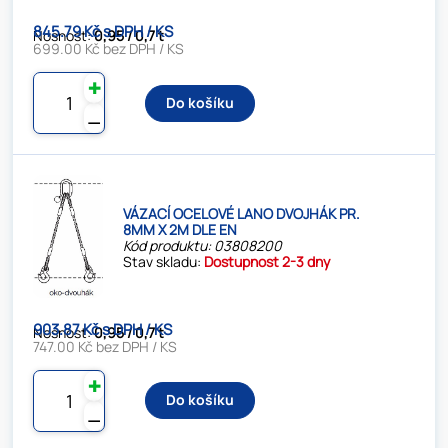
845.79 Kč s DPH / KS
Nosnost:
0,95 / 0,7 t
699.00 Kč bez DPH / KS
✚
Do košíku
⚊
VÁZACÍ OCELOVÉ LANO DVOJHÁK PR.
8MM X 2M DLE EN
Kód produktu: 03808200
Stav skladu:
Dostupnost 2-3 dny
903.87 Kč s DPH / KS
Nosnost:
0,95 / 0,7 t
747.00 Kč bez DPH / KS
✚
Do košíku
⚊