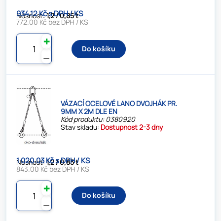
934.12 Kč s DPH / KS
Nosnost:
1,2 / 0,85 t
772.00 Kč bez DPH / KS
✚
Do košíku
⚊
VÁZACÍ OCELOVÉ LANO DVOJHÁK PR.
9MM X 2M DLE EN
Kód produktu: 0380920
Stav skladu:
Dostupnost 2-3 dny
1 020.03 Kč s DPH / KS
Nosnost:
1,2 / 0,85 t
843.00 Kč bez DPH / KS
✚
Do košíku
⚊