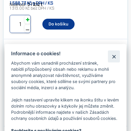
1 588.73 Kč s DPH / KS
Nosnost:
3 / 2,12 t
1 313.00 Kč bez DPH / KS
✚
Do košíku
⚊
Informace o cookies!
VÁZACÍ OCELOVÉ LANO DVOJHÁK PR.
14MM X 3M DLE EN
Abychom vám usnadnili procházení stránek,
Kód produktu: 03814300
nabídli přizpůsobený obsah nebo reklamu a mohli
Stav skladu:
Dostupnost 2-3 dny
anonymně analyzovat návštěvnost, využíváme
soubory cookies, které sdílíme se svými partnery pro
sociální média, inzerci a analýzu.
1 735.14 Kč s DPH / KS
Nosnost:
3 / 2,12 t
1 434.00 Kč bez DPH / KS
Jejich nastavení upravíte klikem na ikonku štítu v levém
dolním rohu obrazovky a kdykoliv jej můžete změnit.
✚
Do košíku
Podrobnější informace najdete v našich Zásadách
⚊
ochrany osobních údajů a používání souborů cookies.
Souhlasíte s používáním cookies?