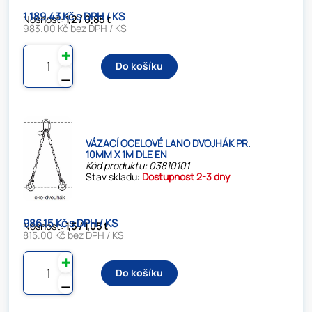
1 189.43 Kč s DPH / KS
Nosnost:
1,2 / 0,85 t
983.00 Kč bez DPH / KS
✚
Do košíku
⚊
VÁZACÍ OCELOVÉ LANO DVOJHÁK PR.
10MM X 1M DLE EN
Kód produktu: 03810101
Stav skladu:
Dostupnost 2-3 dny
986.15 Kč s DPH / KS
Nosnost:
1,5 / 1,05 t
815.00 Kč bez DPH / KS
✚
Do košíku
⚊