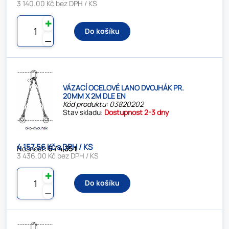
3 140.00 Kč bez DPH / KS
✚
Do košíku
⚊
VÁZACÍ OCELOVÉ LANO DVOJHÁK PR.
20MM X 2M DLE EN
Kód produktu: 03820202
Stav skladu:
Dostupnost 2-3 dny
4 157.56 Kč s DPH / KS
Nosnost:
6 / 4,35 t
3 436.00 Kč bez DPH / KS
✚
Do košíku
⚊