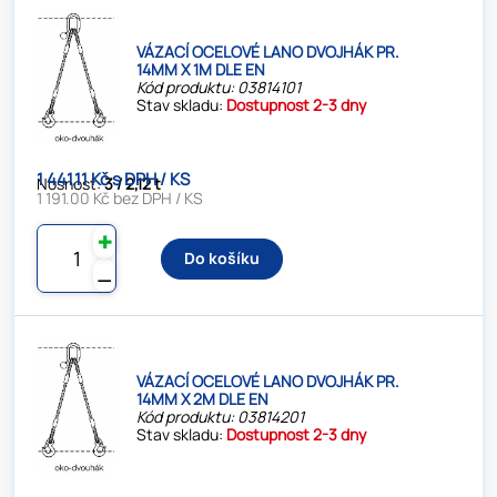
VÁZACÍ OCELOVÉ LANO DVOJHÁK PR.
14MM X 1M DLE EN
Kód produktu: 03814101
Stav skladu:
Dostupnost 2-3 dny
1 441.11 Kč s DPH / KS
Nosnost:
3 / 2,12 t
1 191.00 Kč bez DPH / KS
✚
Do košíku
⚊
VÁZACÍ OCELOVÉ LANO DVOJHÁK PR.
14MM X 2M DLE EN
Kód produktu: 03814201
Stav skladu:
Dostupnost 2-3 dny