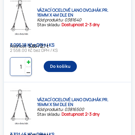
VÁZACÍ OCELOVÉ LANO DVOJHÁK PR.
16MM X 4M DLE EN
Kód produktu: 0381640
Stav skladu:
Dostupnost 2-3 dny
3 095.18 Kč s DPH / KS
Nosnost:
3,85 / 2,7 t
2 558.00 Kč bez DPH / KS
✚
Do košíku
⚊
VÁZACÍ OCELOVÉ LANO DVOJHÁK PR.
16MM X 5M DLE EN
Kód produktu: 03816500
Stav skladu:
Dostupnost 2-3 dny
3 321.45 Kč s DPH / KS