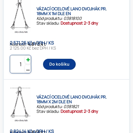
VÁZACÍ OCELOVÉ LANO DVOJHÁK PR.
18MM X 1M DLE EN
Kód produktu: 03818100
Stav skladu:
Dostupnost 2-3 dny
2 571.25 Kč s DPH / KS
Nosnost:
4,8 / 3,4 t
2 125.00 Kč bez DPH / KS
✚
Do košíku
⚊
VÁZACÍ OCELOVÉ LANO DVOJHÁK PR.
18MM X 2M DLE EN
Kód produktu: 0381821
Stav skladu:
Dostupnost 2-3 dny
2 824.14 Kč s DPH / KS
Nosnost:
4,8 / 3,4 t