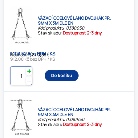
VÁZACÍ OCELOVÉ LANO DVOJHÁK PR.
9MM X 3M DLE EN
Kód produktu: 0380930
Stav skladu:
Dostupnost 2-3 dny
1 103.52 Kč s DPH / KS
Nosnost:
1,2 / 0,85 t
912.00 Kč bez DPH / KS
✚
Do košíku
⚊
VÁZACÍ OCELOVÉ LANO DVOJHÁK PR.
9MM X 4M DLE EN
Kód produktu: 0380940
Stav skladu:
Dostupnost 2-3 dny