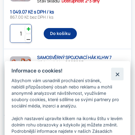
Stav skladu:
Dostupnost 2-3 dny
1 049.07 Kč s DPH / ks
867.00 Kč bez DPH / ks
✚
Do košíku
⚊
SAMOSVĚRNÝ SPOJOVACÍ HÁK KLHW 7
Kód produktu: 0903903
Stav skladu:
Dostupnost 2-3 dny
Informace o cookies!
1 255.98 Kč s DPH / ks
Abychom vám usnadnili procházení stránek,
1 038.00 Kč bez DPH / ks
nabídli přizpůsobený obsah nebo reklamu a mohli
anonymně analyzovat návštěvnost, využíváme
✚
Do košíku
soubory cookies, které sdílíme se svými partnery pro
⚊
sociální média, inzerci a analýzu.
Jejich nastavení upravíte klikem na ikonku štítu v levém
SAMOSVĚRNÝ SPOJOVACÍ HÁK KLHW 8
dolním rohu obrazovky a kdykoliv jej můžete změnit.
Kód produktu: 0903904
Podrobnější informace najdete v našich Zásadách
Stav skladu:
Dostupnost 2-3 dny