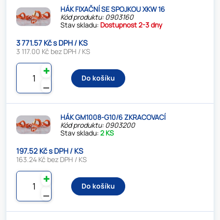
HÁK FIXAČNÍ SE SPOJKOU XKW 16
Kód produktu: 0903160
Stav skladu:
Dostupnost 2-3 dny
3 771.57 Kč s DPH / KS
3 117.00 Kč bez DPH / KS
✚
Do košíku
⚊
HÁK GM1008-G10/6 ZKRACOVACÍ
Kód produktu: 0903200
Stav skladu:
2 KS
197.52 Kč s DPH / KS
163.24 Kč bez DPH / KS
✚
Do košíku
⚊