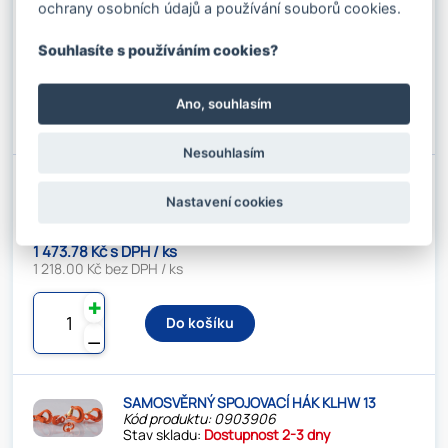
ochrany osobních údajů a používání souborů cookies.
1 262.03 Kč s DPH / ks
1 043.00 Kč bez DPH / ks
Souhlasíte s používáním cookies?
✚
Do košíku
Ano, souhlasím
⚊
Nesouhlasím
SAMOSVĚRNÝ SPOJOVACÍ HÁK KLHW 10
Kód produktu: 0903905
Nastavení cookies
Stav skladu:
Dostupnost 2-3 dny
1 473.78 Kč s DPH / ks
1 218.00 Kč bez DPH / ks
✚
Do košíku
⚊
SAMOSVĚRNÝ SPOJOVACÍ HÁK KLHW 13
Kód produktu: 0903906
Stav skladu:
Dostupnost 2-3 dny