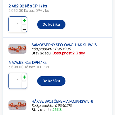
2 482.92 Kč s DPH / ks
2 052.00 Kč bez DPH / ks
✚
Do košíku
⚊
SAMOSVĚRNÝ SPOJOVACÍ HÁK KLHW 16
Kód produktu: 0903906
Stav skladu:
Dostupnost 2-3 dny
4 474.58 Kč s DPH / ks
3 698.00 Kč bez DPH / ks
✚
Do košíku
⚊
HÁK SE SPOJ.ČEPEM A POJ.KHSW 5-6
Kód produktu: 09040210
Stav skladu:
25 KS