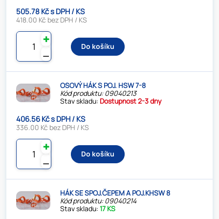
505.78 Kč s DPH / KS
418.00 Kč bez DPH / KS
✚
Do košíku
⚊
OSOVÝ HÁK S POJ. HSW 7-8
Kód produktu: 09040213
Stav skladu:
Dostupnost 2-3 dny
406.56 Kč s DPH / KS
336.00 Kč bez DPH / KS
✚
Do košíku
⚊
HÁK SE SPOJ.ČEPEM A POJ.KHSW 8
Kód produktu: 09040214
Stav skladu:
17 KS