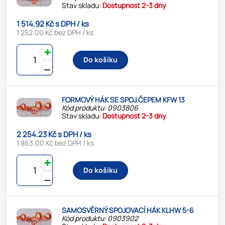
Stav skladu:
Dostupnost 2-3 dny
1 514.92 Kč s DPH / ks
1 252.00 Kč bez DPH / ks
✚
Do košíku
⚊
FORMOVÝ HÁK SE SPOJ.ČEPEM KFW 13
Kód produktu: 0903806
Stav skladu:
Dostupnost 2-3 dny
2 254.23 Kč s DPH / ks
1 863.00 Kč bez DPH / ks
✚
Do košíku
⚊
SAMOSVĚRNÝ SPOJOVACÍ HÁK KLHW 5-6
Kód produktu: 0903902