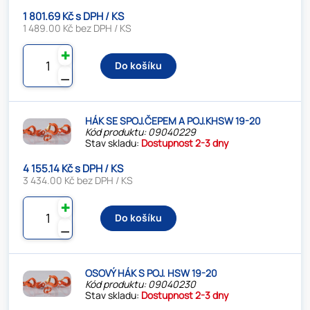
1 801.69 Kč s DPH / KS
1 489.00 Kč bez DPH / KS
✚
Do košíku
⚊
HÁK SE SPOJ.ČEPEM A POJ.KHSW 19-20
Kód produktu: 09040229
Stav skladu:
Dostupnost 2-3 dny
4 155.14 Kč s DPH / KS
3 434.00 Kč bez DPH / KS
✚
Do košíku
⚊
OSOVÝ HÁK S POJ. HSW 19-20
Kód produktu: 09040230
Stav skladu:
Dostupnost 2-3 dny