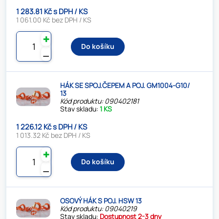
1 283.81 Kč s DPH / KS
1 061.00 Kč bez DPH / KS
✚
Do košíku
⚊
HÁK SE SPOJ.ČEPEM A POJ. GM1004-G10/
13
Kód produktu: 090402181
Stav skladu:
1 KS
1 226.12 Kč s DPH / KS
1 013.32 Kč bez DPH / KS
✚
Do košíku
⚊
OSOVÝ HÁK S POJ. HSW 13
Kód produktu: 09040219
Stav skladu:
Dostupnost 2-3 dny