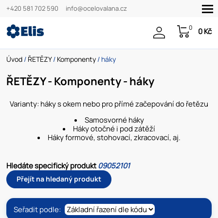
+420 581 702 590
info@ocelovalana.cz
0
0 Kč
Úvod
/
ŘETĚZY
/
Komponenty
/ háky
ŘETĚZY - Komponenty - háky
Varianty: háky s okem nebo pro přímé začepování do řetězu
Samosvorné háky
Háky otočné i pod zátěží
Háky formové, stohovací, zkracovací, aj.
Hledáte specifický produkt
09052101
Přejít na hledaný produkt
Seřadit podle: