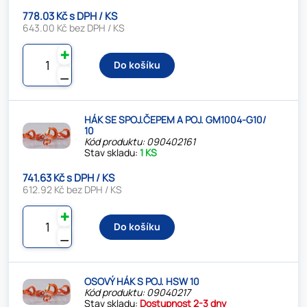
778.03 Kč s DPH / KS
643.00 Kč bez DPH / KS
✚
Do košíku
⚊
HÁK SE SPOJ.ČEPEM A POJ. GM1004-G10/
10
Kód produktu: 090402161
Stav skladu:
1 KS
741.63 Kč s DPH / KS
612.92 Kč bez DPH / KS
✚
Do košíku
⚊
OSOVÝ HÁK S POJ. HSW 10
Kód produktu: 09040217
Stav skladu:
Dostupnost 2-3 dny