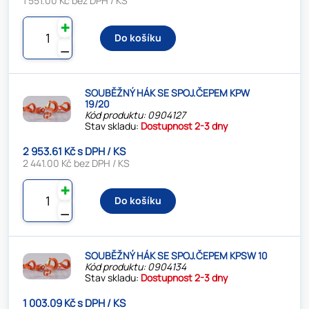
1 551.00 Kč bez DPH / KS
✚
Do košíku
⚊
SOUBĚŽNÝ HÁK SE SPOJ.ČEPEM KPW
19/20
Kód produktu: 0904127
Stav skladu:
Dostupnost 2-3 dny
2 953.61 Kč s DPH / KS
2 441.00 Kč bez DPH / KS
✚
Do košíku
⚊
SOUBĚŽNÝ HÁK SE SPOJ.ČEPEM KPSW 10
Kód produktu: 0904134
Stav skladu:
Dostupnost 2-3 dny
1 003.09 Kč s DPH / KS