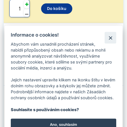
✚
Do košíku
⚊
ŘETĚZ WINNER 200 13X39 MM
Informace o cookies!
Kód produktu: 09000801
Stav skladu:
23 M
Abychom vám usnadnili procházení stránek,
nabídli přizpůsobený obsah nebo reklamu a mohli
977.68 Kč s DPH / M
808.00 Kč bez DPH / M
anonymně analyzovat návštěvnost, využíváme
soubory cookies, které sdílíme se svými partnery pro
✚
sociální média, inzerci a analýzu.
Do košíku
⚊
Jejich nastavení upravíte klikem na ikonku štítu v levém
dolním rohu obrazovky a kdykoliv jej můžete změnit.
Podrobnější informace najdete v našich Zásadách
ŘETĚZ WINNER 200 16X48 MM
ochrany osobních údajů a používání souborů cookies.
Kód produktu: 09000851
Stav skladu:
1 M
Souhlasíte s používáním cookies?
1 467.73 Kč s DPH / M
1 213.00 Kč bez DPH / M
Ano, souhlasím