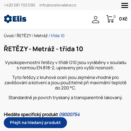
+420 581 702 590
info@ocelovalana.cz
0
0 Kč
Úvod
/
ŘETĚZY
/
Metráž
/ třída 10
ŘETĚZY - Metráž - třída 10
Vysokopevnostní řetězy v třídě G10 jsou vyráběny v souladu
s normou EN 818-2, upraveny pro vyšší nosnosti.
Tyto řetězy z kruhové oceli jsou zejména vhodné pro
zavěšování a kotvení a jsou použitelné při maximální teplotě
do 200 °C.
Standardně je povrch tryskaný a transparentně lakovaný.
Hledáte specifický produkt
09000754
Přejít na hledaný produkt