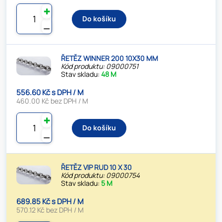
✚
Do košíku
⚊
ŘETĚZ WINNER 200 10X30 MM
Kód produktu: 09000751
Stav skladu:
48 M
556.60 Kč s DPH / M
460.00 Kč bez DPH / M
✚
Do košíku
⚊
ŘETĚZ VIP RUD 10 X 30
Kód produktu: 09000754
Stav skladu:
5 M
689.85 Kč s DPH / M
570.12 Kč bez DPH / M