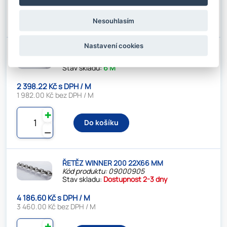
✚
Do košíku
⚊
Nesouhlasím
Nastavení cookies
ŘETĚZ WINNER 200 19X57 MM
Kód produktu: 0900090
Stav skladu:
6 M
2 398.22 Kč s DPH / M
1 982.00 Kč bez DPH / M
✚
Do košíku
⚊
ŘETĚZ WINNER 200 22X66 MM
Kód produktu: 09000905
Stav skladu:
Dostupnost 2-3 dny
4 186.60 Kč s DPH / M
3 460.00 Kč bez DPH / M
✚