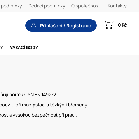
 podmínky
Dodací podmínky
O společnosti
Kontakty
0
0 Kč
Přihlášení / Registrace
TY
VÁZACÍ BODY
plňují normu ČSN EN 1492-2.
 použití při manipulaci s těžkými břemeny.
ost a vysokou bezpečnost při práci.