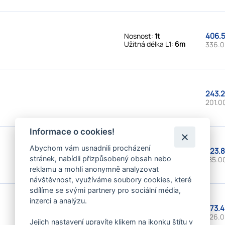
406.5
Nosnost:
1t
Užitná délka L1:
6m
336.0
243.2
201.0
Informace o cookies!
Abychom vám usnadnili procházení
223.8
Nosnost:
2t
stránek, nabídli přizpůsobený obsah nebo
Užitná délka L1:
1m
185.0
reklamu a mohli anonymně analyzovat
návštěvnost, využíváme soubory cookies, které
sdílíme se svými partnery pro sociální média,
inzerci a analýzu.
273.4
Nosnost:
2t
Užitná délka L1:
2m
226.0
Jejich nastavení upravíte klikem na ikonku štítu v