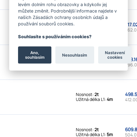
levém dolním rohu obrazovky a kdykoliv jej
můžete změnit. Podrobnější informace najdete v
našich Zásadách ochrany osobních údajů a
používání souborů cookies.
317.0
Nosnost:
2t
Užitná délka L1:
2,5m
262.0
Souhlasíte s používáním cookies?
Ano,
Nastavení
Nesouhlasím
souhlasím
cookies
358.1
Nosnost:
2t
Užitná délka L1:
3m
296.0
498.5
Nosnost:
2t
Užitná délka L1:
4m
412.0
609.8
Nosnost:
2t
Užitná délka L1:
5m
504.0