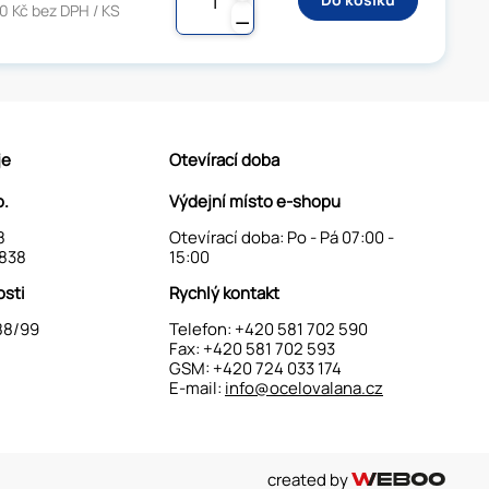
0 Kč bez DPH / KS
⚊
je
Otevírací doba
o.
Výdejní místo e-shopu
8
Otevírací doba: Po - Pá 07:00 -
838
15:00
osti
Rychlý kontakt
88/99
Telefon:
+420 581 702 590
Fax: +420 581 702 593
GSM:
+420 724 033 174
E-mail:
info@ocelovalana.cz
created by