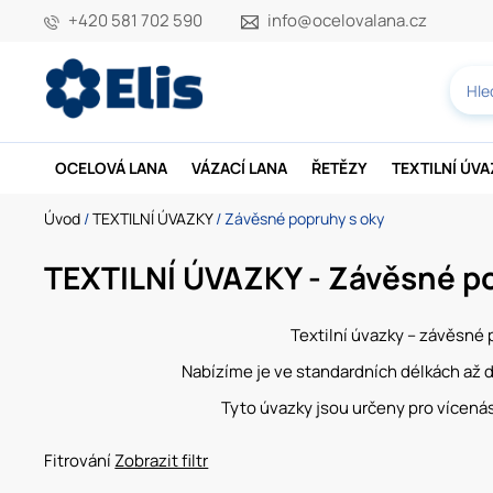
+420 581 702 590
info@ocelovalana.cz
OCELOVÁ LANA
VÁZACÍ LANA
ŘETĚZY
TEXTILNÍ ÚV
Úvod
/
TEXTILNÍ ÚVAZKY
/ Závěsné popruhy s oky
TEXTILNÍ ÚVAZKY - Závěsné p
Textilní úvazky – závěsné 
Nabízíme je ve standardních délkách až do
Tyto úvazky jsou určeny pro vícená
Fitrování
Zobrazit filtr