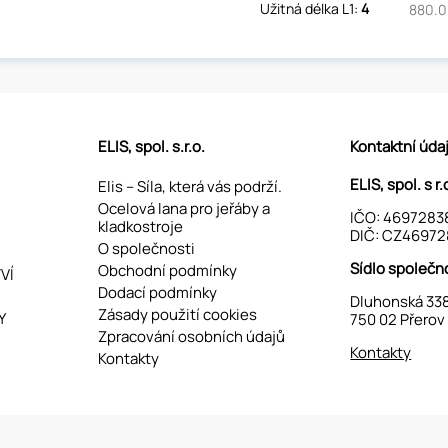
Užitná délka L1:
4
880.0
ELIS, spol. s.r.o.
Kontaktní úda
ELIS, spol. s r.
Elis – Síla, která vás podrží.
Ocelová lana pro jeřáby a
IČO: 4697283
kladkostroje
DIČ: CZ46972
O společnosti
Sídlo společn
Obchodní podmínky
VÍ
Dodací podmínky
Dluhonská 33
Zásady použití cookies
Y
750 02 Přerov
Zpracování osobních údajů
Kontakty
Kontakty