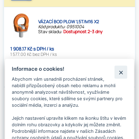
VÁZACÍ BOD PLGW 1,5T/M16 X2
Kód produktu: 0951004
Stav skladu:
Dostupnost 2-3 dny
1 908.17 Kč s DPH / ks
1 577.00 Kč bez DPH / ks
✚
Informace o cookies!
Do košíku
⚊
Abychom vám usnadnili procházení stránek,
nabídli přizpůsobený obsah nebo reklamu a mohli
anonymně analyzovat návštěvnost, využíváme
soubory cookies, které sdílíme se svými partnery pro
VÁZACÍ BOD PLGW 2,3T/M20 X2,5
sociální média, inzerci a analýzu.
Kód produktu: 0951006
Stav skladu:
Dostupnost 2-3 dny
Jejich nastavení upravíte klikem na ikonku štítu v levém
dolním rohu obrazovky a kdykoliv jej můžete změnit.
2 163.48 Kč s DPH / ks
Podrobnější informace najdete v našich Zásadách
1 788.00 Kč bez DPH / ks
ochrany osobních údajů a používání souborů cookies.