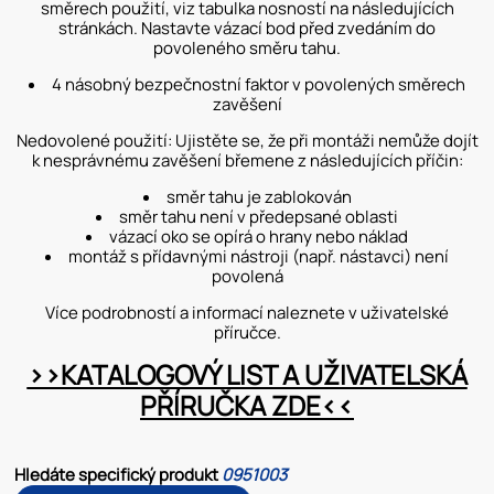
směrech použití, viz tabulka nosností na následujících
stránkách. Nastavte vázací bod před zvedáním do
povoleného směru tahu.
4 násobný bezpečnostní faktor v povolených směrech
zavěšení
Nedovolené použití: Ujistěte se, že při montáži nemůže dojít
k nesprávnému zavěšení břemene z následujících příčin:
směr tahu je zablokován
směr tahu není v předepsané oblasti
vázací oko se opírá o hrany nebo náklad
montáž s přídavnými nástroji (např. nástavci) není
povolená
Více podrobností a informací naleznete v uživatelské
příručce.
>>KATALOGOVÝ LIST A UŽIVATELSKÁ
PŘÍRUČKA ZDE<<
Hledáte specifický produkt
0951003