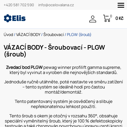
+420 581 702 590
info@ocelovalana.cz
0
0 Kč
Úvod
/
VÁZACÍ BODY
/
Šroubovací
/ PLGW (šroub)
VÁZACÍ BODY - Šroubovací - PLGW
(šroub)
Zvedací bod PLGW
pewag winner profilift gamma supreme,
který byl vyvinut a vyroben dle nejnovějších standardů.
Jednoduše ručně utáhněte, poté nastavte ve směru zatížení
– tento systém se ideálně hodí pro častou
montáž/demontáž.
Tento patentovaný systém je osvědčený a slibuje
nepřekonatelnou lehkost použití.
Tento šroub s okem je otočný v rozsahu 360°, obsahuje
speciální vyměnitelný šroub, který je 100 % defektoskopicky
testován a také chromován povrchovou úpravou proti korozi