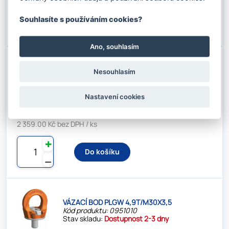
✚
Do košíku
Souhlasíte s používáním cookies?
⚊
Ano, souhlasím
VÁZACÍ BOD PLGW 3,2T/M24
Nesouhlasím
Kód produktu: 0951008
Stav skladu:
Dostupnost 2-3 dny
Nastavení cookies
2 854.39 Kč s DPH / ks
2 359.00 Kč bez DPH / ks
✚
Do košíku
⚊
VÁZACÍ BOD PLGW 4,9T/M30X3,5
Kód produktu: 0951010
Stav skladu:
Dostupnost 2-3 dny