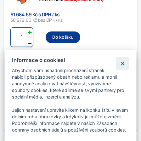
61 684.59 Kč s DPH / ks
50 979.00 Kč bez DPH / ks
✚
Do košíku
⚊
Informace o cookies!
VERTIKÁLNÍ ZVEDACÍ SVĚRKA VCW 17T
Abychom vám usnadnili procházení stránek,
Kód produktu: 050011
Stav skladu:
Dostupnost 2-3 dny
nabídli přizpůsobený obsah nebo reklamu a mohli
anonymně analyzovat návštěvnost, využíváme
soubory cookies, které sdílíme se svými partnery pro
84 104.68 Kč s DPH / ks
sociální média, inzerci a analýzu.
69 508.00 Kč bez DPH / ks
✚
Jejich nastavení upravíte klikem na ikonku štítu v levém
Do košíku
dolním rohu obrazovky a kdykoliv jej můžete změnit.
⚊
Podrobnější informace najdete v našich Zásadách
ochrany osobních údajů a používání souborů cookies.