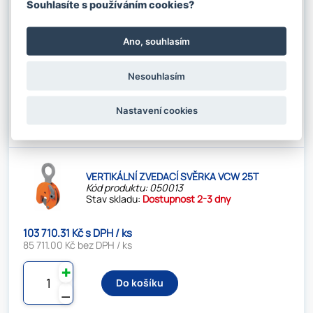
Souhlasíte s používáním cookies?
VERTIKÁLNÍ ZVEDACÍ SVĚRKA VCW 20T
Kód produktu: 050012
Stav skladu:
Dostupnost 2-3 dny
Ano, souhlasím
99 027.61 Kč s DPH / ks
81 841.00 Kč bez DPH / ks
Nesouhlasím
✚
Nastavení cookies
Do košíku
⚊
VERTIKÁLNÍ ZVEDACÍ SVĚRKA VCW 25T
Kód produktu: 050013
Stav skladu:
Dostupnost 2-3 dny
103 710.31 Kč s DPH / ks
85 711.00 Kč bez DPH / ks
✚
Do košíku
⚊