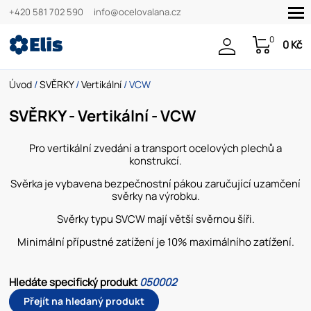
+420 581 702 590
info@ocelovalana.cz
0
0 Kč
Úvod
/
SVĚRKY
/
Vertikální
/ VCW
SVĚRKY - Vertikální - VCW
Pro vertikální zvedání a transport ocelových plechů a
konstrukcí.
Svěrka je vybavena bezpečnostní pákou zaručující uzamčení
svěrky na výrobku.
Svěrky typu SVCW mají větší svěrnou šíři.
Minimální přípustné zatížení je 10% maximálního zatížení.
Hledáte specifický produkt
050002
Přejít na hledaný produkt