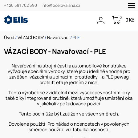
+420 581 702 590
info@ocelovalana.cz
0
0 Kč
Úvod
/
VÁZACÍ BODY
/
Navařovací
/ PLE
VÁZACÍ BODY - Navařovací - PLE
Navařování na strojní části a automobilové konstrukce
vyžaduje speciální výrobky, které jsou ideálně vhodné pro
zavěšení vázacími a upínacími prostředky – a PLE pewag
profilift eta je jedním z nich.
Tento výrobek se zviditelnil mezi vysokopevnostními oky
také díky integrované pružině, která umožňuje umístění oka
v jakékoliv požadované pozici.
Tento bod může být zatížen ve všech směrech.
Dovolené použití:
Pro náklad o nosnostech v povolených
směrech použití, viz tabulka nosností.