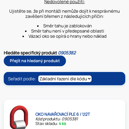
Nedovolené použití:
Ujistěte se, že při montáži nemůže dojít k nesprávnému
zavěšení břemen z následujících příčin:
Směr tahu je zablokován
Směr tahu není v předepsané oblasti
Vázací oko se opírá o hrany nebo náklad
Hledáte specifický produkt
0905382
Přejít na hledaný produkt
Seřadit podle:
OKO NAVAŘOVACÍ PLE 6 / 1,12T
Kód produktu: 0905381
Stav skladu:
4 ks