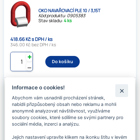
OKO NAVAŘOVACÍ PLE 10 / 3,15T
Kód produktu: 0905383
Stav skladu:
4 ks
418.66 Kč s DPH / ks
346.00 Kč bez DPH / ks
✚
Do košíku
⚊
Informace o cookies!
OKO NAVAŘOVACÍ PLE 13 / 5,3T
Abychom vám usnadnili procházení stránek,
Kód produktu: 0905384
Stav skladu:
4 ks
nabídli přizpůsobený obsah nebo reklamu a mohli
anonymně analyzovat návštěvnost, využíváme
soubory cookies, které sdílíme se svými partnery pro
699.38 Kč s DPH / ks
sociální média, inzerci a analýzu.
578.00 Kč bez DPH / ks
Jejich nastavení upravíte klikem na ikonku štítu v levém