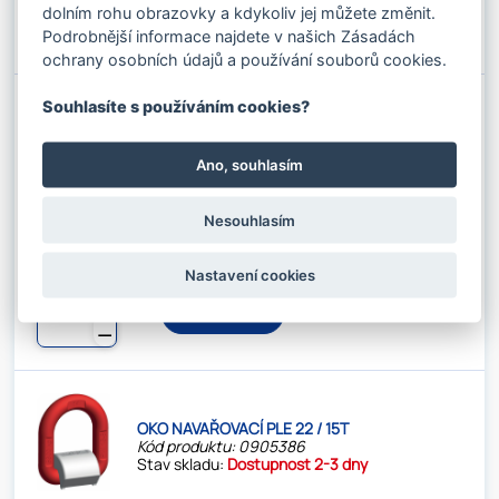
✚
dolním rohu obrazovky a kdykoliv jej můžete změnit.
Do košíku
⚊
Podrobnější informace najdete v našich Zásadách
ochrany osobních údajů a používání souborů cookies.
Souhlasíte s používáním cookies?
OKO NAVAŘOVACÍ PLE 16 / 8T
Kód produktu: 0905385
Ano, souhlasím
Stav skladu:
1 ks
Nesouhlasím
971.63 Kč s DPH / ks
803.00 Kč bez DPH / ks
Nastavení cookies
✚
Do košíku
⚊
OKO NAVAŘOVACÍ PLE 22 / 15T
Kód produktu: 0905386
Stav skladu:
Dostupnost 2-3 dny