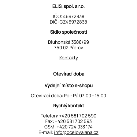
ELIS, spol. s r.o.
IČO: 46972838
DIČ: CZ46972838
Sídlo společnosti
Dluhonská 3388/99
750 02 Přerov
Kontakty
Otevírací doba
Výdejní místo e-shopu
Otevírací doba: Po - Pá 07:00 - 15:00
Rychlý kontakt
Telefon:
+420 581 702 590
Fax: +420 581 702 593
GSM:
+420 724 033 174
E-mail:
info@ocelovalana.cz