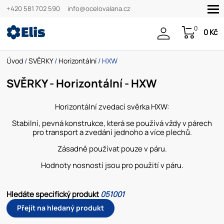
+420 581 702 590
info@ocelovalana.cz
0
0 Kč
Úvod
/
SVĚRKY
/
Horizontální
/ HXW
SVĚRKY - Horizontální - HXW
Horizontální zvedací svěrka HXW:
Stabilní, pevná konstrukce, která se používá vždy v párech
pro transport a zvedání jednoho a více plechů.
Zásadně používat pouze v páru.
Hodnoty nosností jsou pro použití v páru.
Hledáte specifický produkt
051001
Přejít na hledaný produkt