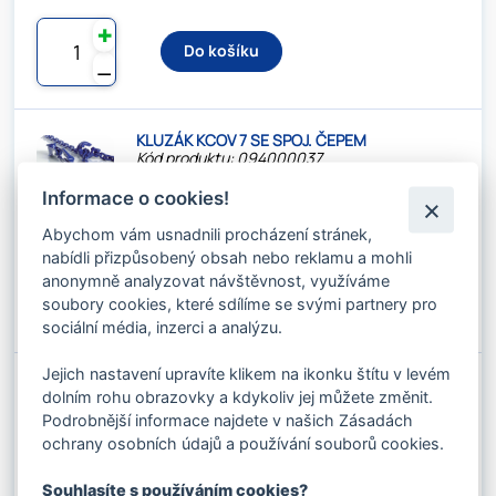
✚
Do košíku
⚊
KLUZÁK KCOV 7 SE SPOJ. ČEPEM
Kód produktu: 094000037
Stav skladu:
Dostupnost 2-3 dny
Informace o cookies!
815.54 Kč s DPH / ks
674.00 Kč bez DPH / ks
Abychom vám usnadnili procházení stránek,
nabídli přizpůsobený obsah nebo reklamu a mohli
✚
anonymně analyzovat návštěvnost, využíváme
Do košíku
soubory cookies, které sdílíme se svými partnery pro
⚊
sociální média, inzerci a analýzu.
Jejich nastavení upravíte klikem na ikonku štítu v levém
ŘETĚZOVÝ ÚVAZEK JOKER V7 D-XF 2000
dolním rohu obrazovky a kdykoliv jej můžete změnit.
Kód produktu: 094000040
Stav skladu:
Dostupnost 2-3 dny
Podrobnější informace najdete v našich Zásadách
ochrany osobních údajů a používání souborů cookies.
1 795.64 Kč s DPH / ks
1 484.00 Kč bez DPH / ks
Souhlasíte s používáním cookies?