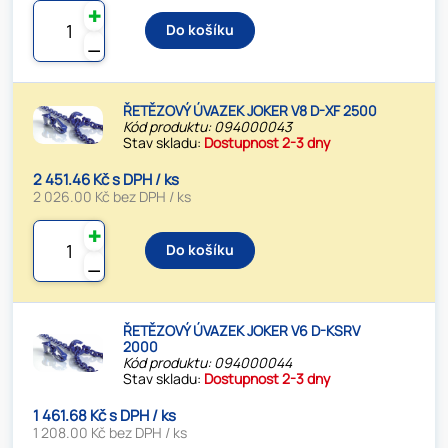
✚
Do košíku
⚊
ŘETĚZOVÝ ÚVAZEK JOKER V8 D-XF 2500
Kód produktu: 094000043
Stav skladu:
Dostupnost 2-3 dny
2 451.46 Kč s DPH / ks
2 026.00 Kč bez DPH / ks
✚
Do košíku
⚊
ŘETĚZOVÝ ÚVAZEK JOKER V6 D-KSRV
2000
Kód produktu: 094000044
Stav skladu:
Dostupnost 2-3 dny
1 461.68 Kč s DPH / ks
1 208.00 Kč bez DPH / ks