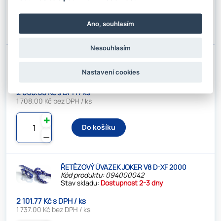
✚
Do košíku
Ano, souhlasím
⚊
Nesouhlasím
ŘETĚZOVÝ ÚVAZEK JOKER V7 D-XF 2500
Kód produktu: 094000041
Nastavení cookies
Stav skladu:
Dostupnost 2-3 dny
2 066.68 Kč s DPH / ks
1 708.00 Kč bez DPH / ks
✚
Do košíku
⚊
ŘETĚZOVÝ ÚVAZEK JOKER V8 D-XF 2000
Kód produktu: 094000042
Stav skladu:
Dostupnost 2-3 dny
2 101.77 Kč s DPH / ks
1 737.00 Kč bez DPH / ks