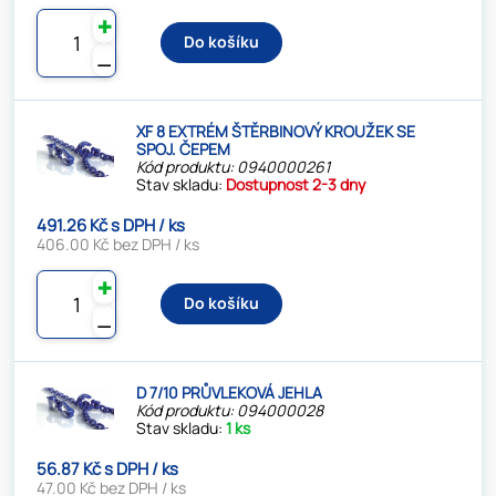
✚
Do košíku
⚊
XF 8 EXTRÉM ŠTĚRBINOVÝ KROUŽEK SE
SPOJ. ČEPEM
Kód produktu: 0940000261
Stav skladu:
Dostupnost 2-3 dny
491.26 Kč s DPH / ks
406.00 Kč bez DPH / ks
✚
Do košíku
⚊
D 7/10 PRŮVLEKOVÁ JEHLA
Kód produktu: 094000028
Stav skladu:
1 ks
56.87 Kč s DPH / ks
47.00 Kč bez DPH / ks