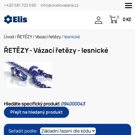
+420 581 702 590
info@ocelovalana.cz
0
0 Kč
Úvod
/
ŘETĚZY
/
Vázací řetězy
/ lesnické
ŘETĚZY - Vázací řetězy - lesnické
Hledáte specifický produkt
094000043
Přejít na hledaný produkt
Seřadit podle: