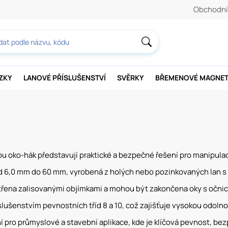
Obchodní
AZKY
LANOVÉ PŘÍSLUŠENSTVÍ
SVĚRKY
BŘEMENOVÉ MAGNE
 oko-hák představují praktické a bezpečné řešení pro manipulac
 6,0 mm do 60 mm, vyrobená z holých nebo pozinkovaných lan s 
třena zalisovanými objímkami a mohou být zakončena oky s očnice
slušenstvím pevnostních tříd 8 a 10, což zajišťuje vysokou odolno
ní pro průmyslové a stavební aplikace, kde je klíčová pevnost, bezp