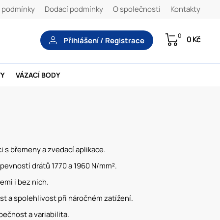
 podmínky
Dodací podmínky
O společnosti
Kontakty
0
0 Kč
Přihlášení / Registrace
TY
VÁZACÍ BODY
i s břemeny a zvedací aplikace.
pevností drátů 1770 a 1960 N/mm².
mi i bez nich.
st a spolehlivost při náročném zatížení.
ečnost a variabilita.