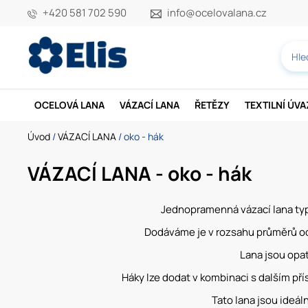
+420 581 702 590
info@ocelovalana.cz
OCELOVÁ LANA
VÁZACÍ LANA
ŘETĚZY
TEXTILNÍ ÚV
Úvod
/
VÁZACÍ LANA
/ oko - hák
VÁZACÍ LANA - oko - hák
Jednopramenná vázací lana typu
Dodáváme je v rozsahu průměrů od
Lana jsou opa
Háky lze dodat v kombinaci s dalším pří
Tato lana jsou ideál