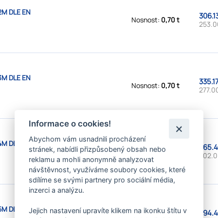
2M DLE EN
306.1
Nosnost:
0,70 t
253.0
3M DLE EN
335.1
Nosnost:
0,70 t
277.0
Informace o cookies!
Abychom vám usnadnili procházení
4M DLE EN
365.4
stránek, nabídli přizpůsobený obsah nebo
Nosnost:
0,70 t
302.0
reklamu a mohli anonymně analyzovat
návštěvnost, využíváme soubory cookies, které
sdílíme se svými partnery pro sociální média,
inzerci a analýzu.
5M DLE EN
Jejich nastavení upravíte klikem na ikonku štítu v
394.4
Nosnost:
0,70 t