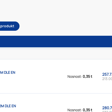
ý produkt
1M DLE EN
257.7
Nosnost:
0,35 t
213.0
2M DLE EN
280.7
Nosnost:
0,35 t