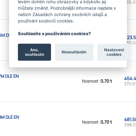
326.0
levém dolním rohu obrazovky a kdykoliv jej
můžete změnit. Podrobnější informace najdete v
našich Zásadách ochrany osobních údajů a
používání souborů cookies.
Souhlasíte s používáním cookies?
6M DLE EN
423.5
Nosnost:
0,70 t
350.0
Ano,
Nastavení
Nesouhlasím
souhlasím
cookies
7M DLE EN
454.4
Nosnost:
0,70 t
375.61
8M DLE EN
481.5
Nosnost:
0,70 t
398.0