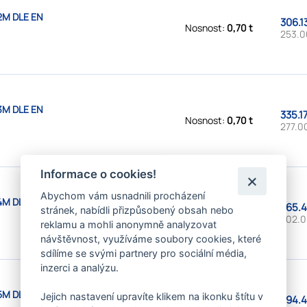
2M DLE EN
306.1
Nosnost:
0,70 t
253.0
3M DLE EN
335.1
Nosnost:
0,70 t
277.0
Informace o cookies!
Abychom vám usnadnili procházení
4M DLE EN
365.4
stránek, nabídli přizpůsobený obsah nebo
Nosnost:
0,70 t
302.0
reklamu a mohli anonymně analyzovat
návštěvnost, využíváme soubory cookies, které
sdílíme se svými partnery pro sociální média,
inzerci a analýzu.
5M DLE EN
Jejich nastavení upravíte klikem na ikonku štítu v
394.4
Nosnost:
0,70 t