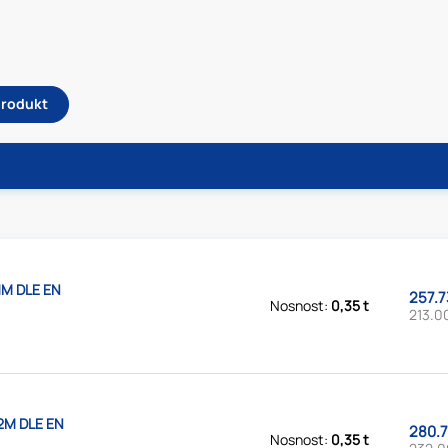
produkt
1M DLE EN
257.7
Nosnost:
0,35 t
213.0
2M DLE EN
280.7
Nosnost:
0,35 t