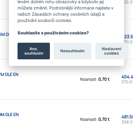
326.0
levém dolním rohu obrazovky a kdykoliv jej
můžete změnit. Podrobnější informace najdete v
našich Zásadách ochrany osobních údajů a
používání souborů cookies.
Souhlasíte s používáním cookies?
6M DLE EN
423.5
Nosnost:
0,70 t
350.0
Ano,
Nastavení
Nesouhlasím
souhlasím
cookies
7M DLE EN
454.4
Nosnost:
0,70 t
375.61
8M DLE EN
481.5
Nosnost:
0,70 t
398.0