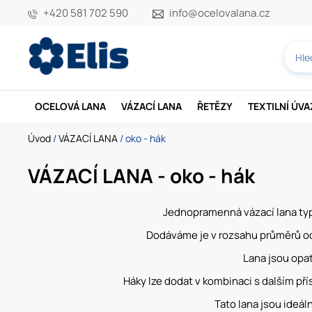
+420 581 702 590
info@ocelovalana.cz
OCELOVÁ LANA
VÁZACÍ LANA
ŘETĚZY
TEXTILNÍ ÚV
Úvod
/
VÁZACÍ LANA
/ oko - hák
VÁZACÍ LANA - oko - hák
Jednopramenná vázací lana typu
Dodáváme je v rozsahu průměrů od
Lana jsou opa
Háky lze dodat v kombinaci s dalším pří
Tato lana jsou ideál