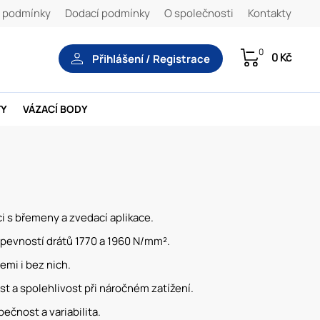
 podmínky
Dodací podmínky
O společnosti
Kontakty
0
0 Kč
Přihlášení / Registrace
TY
VÁZACÍ BODY
i s břemeny a zvedací aplikace.
pevností drátů 1770 a 1960 N/mm².
mi i bez nich.
st a spolehlivost při náročném zatížení.
ečnost a variabilita.