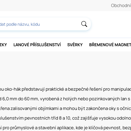
Obchodní
AZKY
LANOVÉ PŘÍSLUŠENSTVÍ
SVĚRKY
BŘEMENOVÉ MAGNE
 oko-hák představují praktické a bezpečné řešení pro manipulac
 6,0 mm do 60 mm, vyrobená z holých nebo pozinkovaných lan s 
třena zalisovanými objímkami a mohou být zakončena oky s očnice
slušenstvím pevnostních tříd 8 a 10, což zajišťuje vysokou odolno
ní pro průmyslové a stavební aplikace, kde je klíčová pevnost, bezp