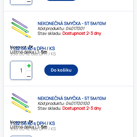
NEKONEČNÁ SMYČKA - 5T 5M/10M
Kód produktu: 04017001
Stav skladu:
Dostupnost 2-3 dny
Nosnost:
5t
1 132.56 Kč s DPH / KS
Užitná délka L1:
5m
936.00 Kč bez DPH / KS
✚
Do košíku
⚊
NEKONEČNÁ SMYČKA - 5T 5M/10M
Kód produktu: 0401700100
Stav skladu:
Dostupnost 2-3 dny
Nosnost:
5t
1 132.56 Kč s DPH / KS
Užitná délka L1:
5m
936.00 Kč bez DPH / KS