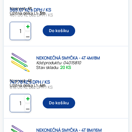
Nosnost:
4t
565.07 Kč s DPH / KS
Užitná délka L1:
3m
467.00 Kč bez DPH / KS
✚
Do košíku
⚊
NEKONEČNÁ SMYČKA - 4T 4M/8M
Kód produktu: 04015810
Stav skladu:
20 KS
Nosnost:
4t
747.78 Kč s DPH / KS
Užitná délka L1:
4m
618.00 Kč bez DPH / KS
✚
Do košíku
⚊
NEKONEČNÁ SMYČKA - 4T 8M/16M