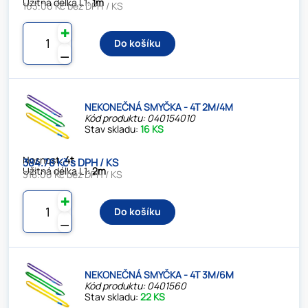
Užitná délka L1:
1m
163.00 Kč bez DPH / KS
✚
Do košíku
⚊
NEKONEČNÁ SMYČKA - 4T 2M/4M
Kód produktu: 040154010
Stav skladu:
16 KS
Nosnost:
4t
384.78 Kč s DPH / KS
Užitná délka L1:
2m
318.00 Kč bez DPH / KS
✚
Do košíku
⚊
NEKONEČNÁ SMYČKA - 4T 3M/6M
Kód produktu: 0401560
Stav skladu:
22 KS