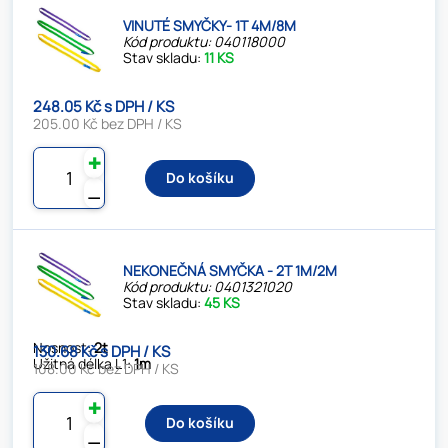
VINUTÉ SMYČKY- 1T 4M/8M
Kód produktu: 040118000
Stav skladu:
11 KS
248.05 Kč s DPH / KS
205.00 Kč bez DPH / KS
✚
Do košíku
⚊
NEKONEČNÁ SMYČKA - 2T 1M/2M
Kód produktu: 0401321020
Stav skladu:
45 KS
Nosnost:
2t
130.68 Kč s DPH / KS
Užitná délka L1:
1m
108.00 Kč bez DPH / KS
✚
Do košíku
⚊