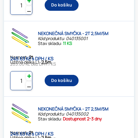
✚
Do košíku
⚊
NEKONEČNÁ SMYČKA - 2T 2,5M/5M
Kód produktu: 040135001
Stav skladu:
11 KS
Nosnost:
2t
245.63 Kč s DPH / KS
Užitná délka L1:
2,5m
203.00 Kč bez DPH / KS
✚
Do košíku
⚊
NEKONEČNÁ SMYČKA - 2T 2,5M/5M
Kód produktu: 040135002
Stav skladu:
Dostupnost 2-3 dny
Nosnost:
2t
245.63 Kč s DPH / KS
Užitná délka L1:
2,5m