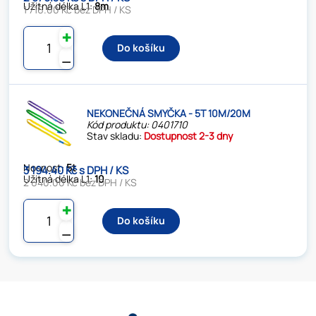
Užitná délka L1:
8m
1 716.00 Kč bez DPH / KS
✚
Do košíku
⚊
NEKONEČNÁ SMYČKA - 5T 10M/20M
Kód produktu: 0401710
Stav skladu:
Dostupnost 2-3 dny
Nosnost:
5t
3 194.40 Kč s DPH / KS
Užitná délka L1:
10
2 640.00 Kč bez DPH / KS
✚
Do košíku
⚊