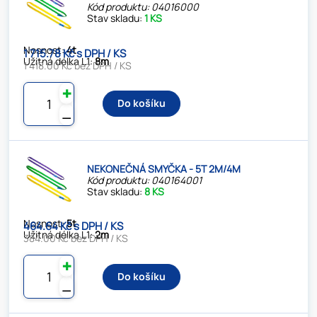
Kód produktu: 04016000
Stav skladu:
1 KS
Nosnost:
4t
1 715.78 Kč s DPH / KS
Užitná délka L1:
8m
1 418.00 Kč bez DPH / KS
✚
Do košíku
⚊
NEKONEČNÁ SMYČKA - 5T 2M/4M
Kód produktu: 040164001
Stav skladu:
8 KS
Nosnost:
5t
464.64 Kč s DPH / KS
Užitná délka L1:
2m
384.00 Kč bez DPH / KS
✚
Do košíku
⚊