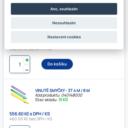
Ano, souhlasím
NEKONEČNÁ SMYČKA - 3T 3M/6M
Nesouhlasím
Kód produktu: 040146001
Stav skladu:
40 KS
Nastavení cookies
Nosnost:
3t
425.92 Kč s DPH / KS
Užitná délka L1:
3m
352.00 Kč bez DPH / KS
✚
Do košíku
⚊
VINUTÉ SMYČKY - 3T 4 M / 8 M
Kód produktu: 040148000
Stav skladu:
13 KS
556.60 Kč s DPH / KS
460.00 Kč bez DPH / KS