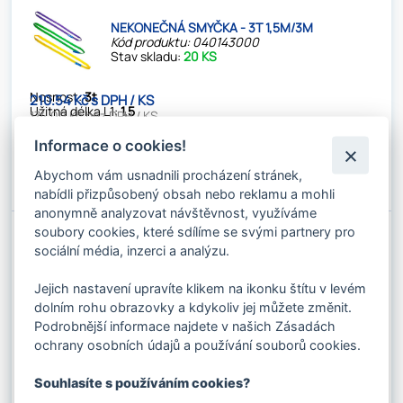
NEKONEČNÁ SMYČKA - 3T 1,5M/3M
Kód produktu: 040143000
Stav skladu:
20 KS
Nosnost:
3t
210.54 Kč s DPH / KS
Užitná délka L1:
1,5
174.00 Kč bez DPH / KS
Informace o cookies!
✚
Do košíku
Abychom vám usnadnili procházení stránek,
⚊
nabídli přizpůsobený obsah nebo reklamu a mohli
anonymně analyzovat návštěvnost, využíváme
soubory cookies, které sdílíme se svými partnery pro
NEKONEČNÁ SMYČKA - 3T 2M/4M
sociální média, inzerci a analýzu.
Kód produktu: 040144000
Stav skladu:
38 KS
Jejich nastavení upravíte klikem na ikonku štítu v levém
dolním rohu obrazovky a kdykoliv jej můžete změnit.
Nosnost:
3t
277.09 Kč s DPH / KS
Podrobnější informace najdete v našich Zásadách
Užitná délka L1:
2m
229.00 Kč bez DPH / KS
ochrany osobních údajů a používání souborů cookies.
✚
Souhlasíte s používáním cookies?
Do košíku
⚊