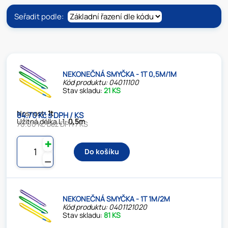
Seřadit podle:
NEKONEČNÁ SMYČKA - 1T 0,5M/1M
Kód produktu: 04011100
Stav skladu:
21 KS
Nosnost:
1t
84.70 Kč s DPH / KS
Užitná délka L1:
0,5m
70.00 Kč bez DPH / KS
✚
Do košíku
⚊
NEKONEČNÁ SMYČKA - 1T 1M/2M
Kód produktu: 0401121020
Stav skladu:
81 KS