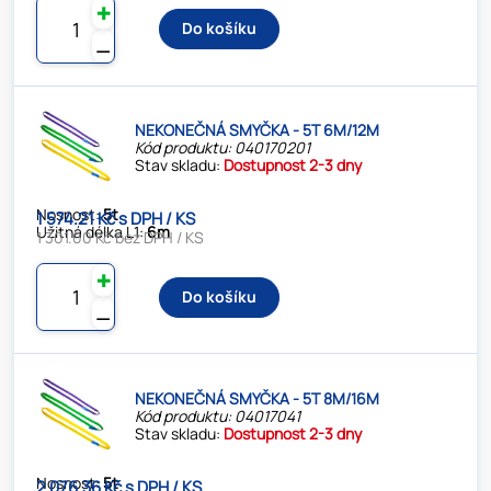
✚
Do košíku
⚊
NEKONEČNÁ SMYČKA - 5T 6M/12M
Kód produktu: 040170201
Stav skladu:
Dostupnost 2-3 dny
Nosnost:
5t
1 574.21 Kč s DPH / KS
Užitná délka L1:
6m
1 301.00 Kč bez DPH / KS
✚
Do košíku
⚊
NEKONEČNÁ SMYČKA - 5T 8M/16M
Kód produktu: 04017041
Stav skladu:
Dostupnost 2-3 dny
Nosnost:
5t
2 076.36 Kč s DPH / KS