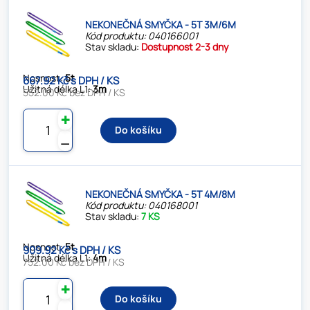
NEKONEČNÁ SMYČKA - 5T 3M/6M
Kód produktu: 040166001
Stav skladu:
Dostupnost 2-3 dny
Nosnost:
5t
667.92 Kč s DPH / KS
Užitná délka L1:
3m
552.00 Kč bez DPH / KS
✚
Do košíku
⚊
NEKONEČNÁ SMYČKA - 5T 4M/8M
Kód produktu: 040168001
Stav skladu:
7 KS
Nosnost:
5t
909.92 Kč s DPH / KS
Užitná délka L1:
4m
752.00 Kč bez DPH / KS
✚
Do košíku
⚊