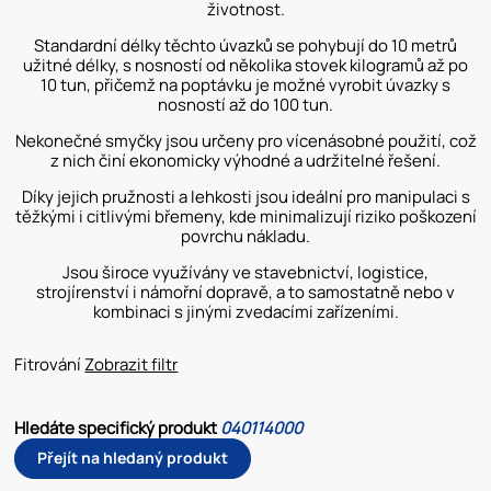
životnost.
Standardní délky těchto úvazků se pohybují do 10 metrů
užitné délky, s nosností od několika stovek kilogramů až po
10 tun, přičemž na poptávku je možné vyrobit úvazky s
nosností až do 100 tun.
Nekonečné smyčky jsou určeny pro vícenásobné použití, což
z nich činí ekonomicky výhodné a udržitelné řešení.
Díky jejich pružnosti a lehkosti jsou ideální pro manipulaci s
těžkými i citlivými břemeny, kde minimalizují riziko poškození
povrchu nákladu.
Jsou široce využívány ve stavebnictví, logistice,
strojírenství i námořní dopravě, a to samostatně nebo v
kombinaci s jinými zvedacími zařízeními.
Fitrování
Zobrazit filtr
Hledáte specifický produkt
040114000
Přejít na hledaný produkt