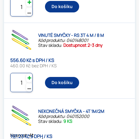
✚
Do košíku
⚊
VINUTÉ SMYČKY - RS 3T 4 M / 8 M
Kód produktu: 040148001
Stav skladu:
Dostupnost 2-3 dny
556.60 Kč s DPH / KS
460.00 Kč bez DPH / KS
✚
Do košíku
⚊
NEKONEČNÁ SMYČKA - 4T 1M/2M
Kód produktu: 040152000
Stav skladu:
9 KS
Nosnost:
4t
197.23 Kč s DPH / KS