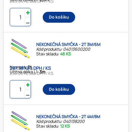
203.00 Kč bez DPH / KS
✚
Do košíku
⚊
NEKONEČNÁ SMYČKA - 2T 3M/6M
Kód produktu: 04013600200
Stav skladu:
46 KS
Nosnost:
2t
287.98 Kč s DPH / KS
Užitná délka L1:
3m
238.00 Kč bez DPH / KS
✚
Do košíku
⚊
NEKONEČNÁ SMYČKA - 2T 4M/8M
Kód produktu: 040138200
Stav skladu:
12 KS