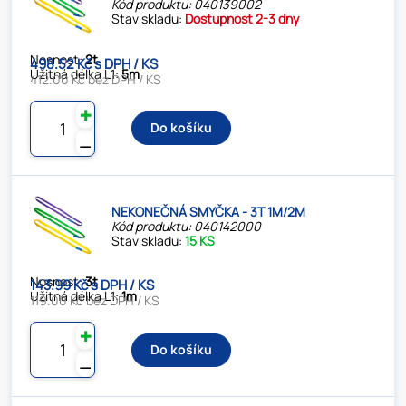
Kód produktu: 040139002
Stav skladu:
Dostupnost 2-3 dny
Nosnost:
2t
498.52 Kč s DPH / KS
Užitná délka L1:
5m
412.00 Kč bez DPH / KS
✚
Do košíku
⚊
NEKONEČNÁ SMYČKA - 3T 1M/2M
Kód produktu: 040142000
Stav skladu:
15 KS
Nosnost:
3t
143.99 Kč s DPH / KS
Užitná délka L1:
1m
119.00 Kč bez DPH / KS
✚
Do košíku
⚊