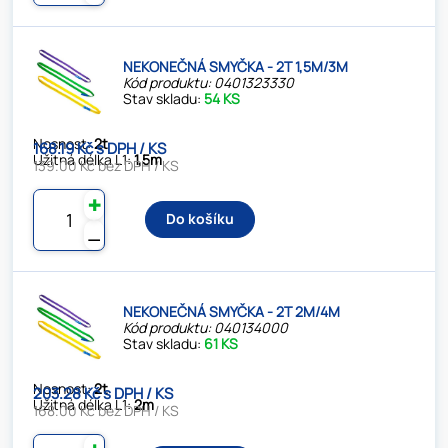
NEKONEČNÁ SMYČKA - 2T 1,5M/3M
Kód produktu: 0401323330
Stav skladu:
54 KS
Nosnost:
2t
168.19 Kč s DPH / KS
Užitná délka L1:
1,5m
139.00 Kč bez DPH / KS
✚
Do košíku
⚊
NEKONEČNÁ SMYČKA - 2T 2M/4M
Kód produktu: 040134000
Stav skladu:
61 KS
Nosnost:
2t
203.28 Kč s DPH / KS
Užitná délka L1:
2m
168.00 Kč bez DPH / KS