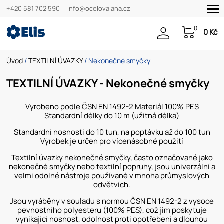
+420 581 702 590
info@ocelovalana.cz
0
0 Kč
Úvod
/
TEXTILNÍ ÚVAZKY
/ Nekonečné smyčky
TEXTILNÍ ÚVAZKY - Nekonečné smyčky
Vyrobeno podle ČSN EN 1492-2 Materiál 100% PES
Standardní délky do 10 m (užitná délka)
Standardní nosnosti do 10 tun, na poptávku až do 100 tun
Výrobek je určen pro vícenásobné použití
Textilní úvazky nekonečné smyčky, často označované jako
nekonečné smyčky nebo textilní popruhy, jsou univerzální a
velmi odolné nástroje používané v mnoha průmyslových
odvětvích.
Jsou vyráběny v souladu s normou ČSN EN 1492-2 z vysoce
pevnostního polyesteru (100% PES), což jim poskytuje
vynikající nosnost, odolnost proti opotřebení a dlouhou