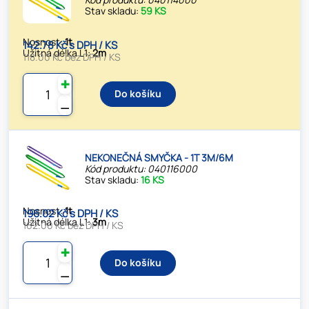
Stav skladu:
59 KS
Nosnost:
1t
142.78 Kč s DPH / KS
Užitná délka L1:
2m
118.00 Kč bez DPH / KS
✚
Do košíku
⚊
NEKONEČNÁ SMYČKA - 1T 3M/6M
Kód produktu: 040116000
Stav skladu:
16 KS
Nosnost:
1t
196.02 Kč s DPH / KS
Užitná délka L1:
3m
162.00 Kč bez DPH / KS
✚
Do košíku
⚊