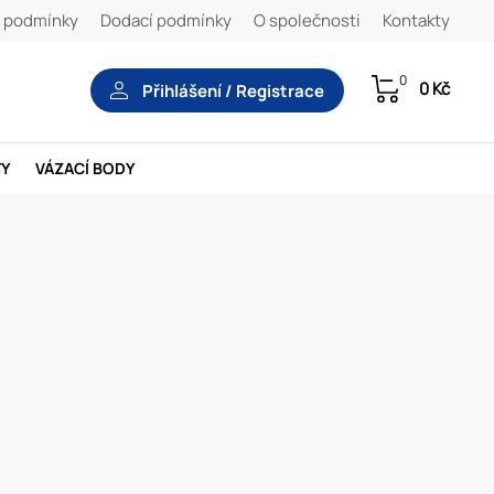
 podmínky
Dodací podmínky
O společnosti
Kontakty
0
0 Kč
Přihlášení / Registrace
TY
VÁZACÍ BODY