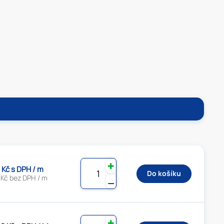
✚
 Kč s DPH / m
Do košíku
 Kč bez DPH / m
⚊
✚