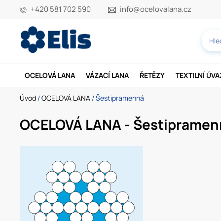
+420 581 702 590
info@ocelovalana.cz
OCELOVÁ LANA
VÁZACÍ LANA
ŘETĚZY
TEXTILNÍ ÚV
Úvod
/
OCELOVÁ LANA
/ Šestipramenná
OCELOVÁ LANA - Šestipramen