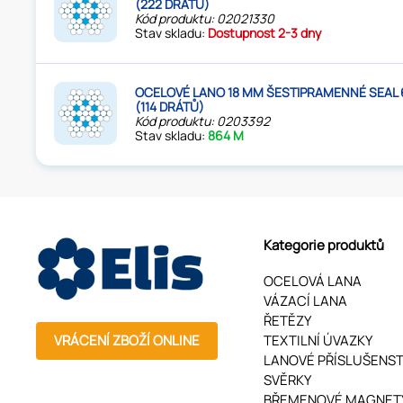
(222 DRÁTŮ)
Kód produktu: 02021330
Stav skladu:
Dostupnost 2-3 dny
OCELOVÉ LANO 18 MM ŠESTIPRAMENNÉ SEAL 6
(114 DRÁTŮ)
Kód produktu: 0203392
Stav skladu:
864 M
Kategorie produktů
OCELOVÁ LANA
VÁZACÍ LANA
ŘETĚZY
VRÁCENÍ ZBOŽÍ ONLINE
TEXTILNÍ ÚVAZKY
LANOVÉ PŘÍSLUŠENST
SVĚRKY
BŘEMENOVÉ MAGNET