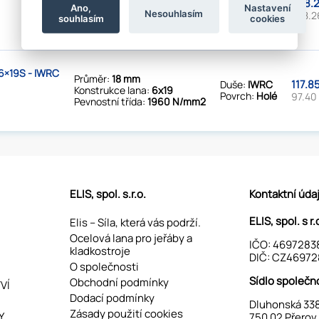
288.2
Duše:
FC
Konstrukce lana:
6x37
Ano,
Nastavení
Nesouhlasím
Povrch:
Pozinkované
238.2
souhlasím
cookies
Pevnostní třída:
1960 N/mm2
×19S - IWRC
Průměr:
18 mm
117.8
Duše:
IWRC
Konstrukce lana:
6x19
Povrch:
Holé
97.40
Pevnostní třída:
1960 N/mm2
ELIS, spol. s.r.o.
Kontaktní úda
ELIS, spol. s r.
Elis – Síla, která vás podrží.
Ocelová lana pro jeřáby a
IČO: 4697283
kladkostroje
DIČ: CZ46972
O společnosti
Sídlo společn
Obchodní podmínky
VÍ
Dodací podmínky
Dluhonská 33
Zásady použití cookies
Y
750 02 Přerov