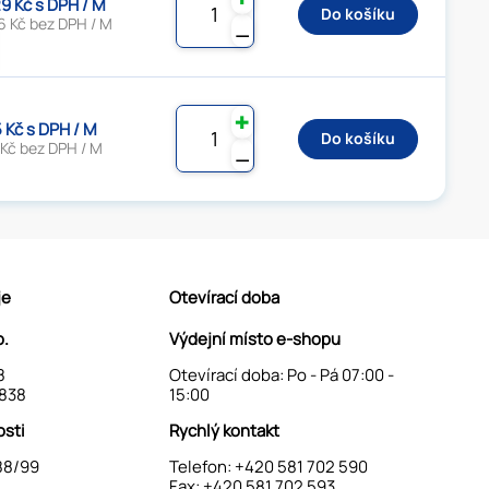
9 Kč s DPH / M
Do košíku
6 Kč bez DPH / M
⚊
✚
5 Kč s DPH / M
Do košíku
 Kč bez DPH / M
⚊
je
Otevírací doba
o.
Výdejní místo e-shopu
8
Otevírací doba: Po - Pá 07:00 -
838
15:00
osti
Rychlý kontakt
88/99
Telefon:
+420 581 702 590
Fax: +420 581 702 593