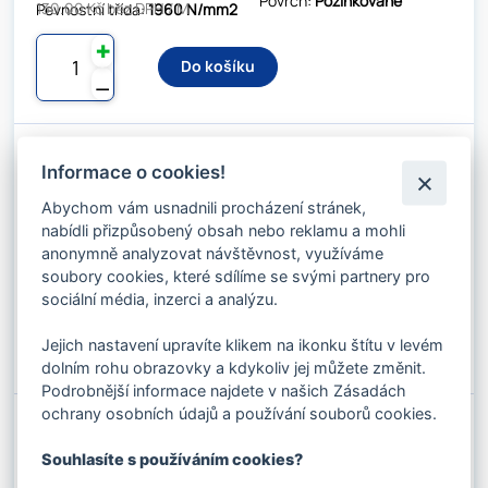
Povrch:
Pozinkované
130.00 Kč bez DPH / M
Pevnostní třída:
1960 N/mm2
✚
Do košíku
⚊
OCELOVÉ LANO 14 MM VÍCEPRAMENNÉ
Informace o cookies!
HERKULES 17×7 + 6X17 - FC (221 DRÁTŮ)
Kód produktu: 02087851
Abychom vám usnadnili procházení stránek,
Stav skladu:
223 M
nabídli přizpůsobený obsah nebo reklamu a mohli
Průměr:
14 mm
Duše:
FC
anonymně analyzovat návštěvnost, využíváme
139.15 Kč s DPH / M
Konstrukce lana:
6x17+17x7
Povrch:
Holé
soubory cookies, které sdílíme se svými partnery pro
115.00 Kč bez DPH / M
Pevnostní třída:
1770 N/mm2
sociální média, inzerci a analýzu.
✚
Do košíku
Jejich nastavení upravíte klikem na ikonku štítu v levém
⚊
dolním rohu obrazovky a kdykoliv jej můžete změnit.
Podrobnější informace najdete v našich Zásadách
ochrany osobních údajů a používání souborů cookies.
OCELOVÉ LANO 16 MM VÍCEPRAMENNÉ
HERKULES 17×7 + 6X17 - FC (221 DRÁTŮ)
Souhlasíte s používáním cookies?
Kód produktu: 02087901
Stav skladu:
925 M