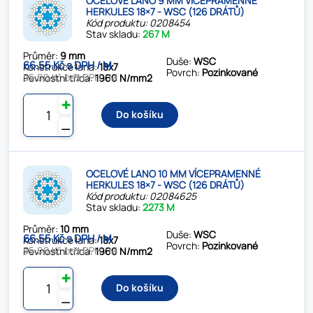
OCELOVÉ LANO 9 MM VÍCEPRAMENNÉ
HERKULES 18×7 - WSC (126 DRÁTŮ)
Kód produktu: 0208454
Stav skladu:
267 M
Průměr:
9 mm
Duše:
WSC
66.55 Kč s DPH / M
Konstrukce lana:
18x7
Povrch:
Pozinkované
55.00 Kč bez DPH / M
Pevnostní třída:
1960 N/mm2
✚
Do košíku
⚊
OCELOVÉ LANO 10 MM VÍCEPRAMENNÉ
HERKULES 18×7 - WSC (126 DRÁTŮ)
Kód produktu: 02084625
Stav skladu:
2273 M
Průměr:
10 mm
Duše:
WSC
66.55 Kč s DPH / M
Konstrukce lana:
18x7
Povrch:
Pozinkované
55.00 Kč bez DPH / M
Pevnostní třída:
1960 N/mm2
✚
Do košíku
⚊