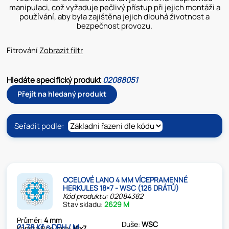
manipulaci, což vyžaduje pečlivý přístup při jejich montáži a
používání, aby byla zajištěna jejich dlouhá životnost a
bezpečnost provozu.
Fitrování
Zobrazit filtr
Hledáte specifický produkt
02088051
Přejít na hledaný produkt
Seřadit podle:
OCELOVÉ LANO 4 MM VÍCEPRAMENNÉ
HERKULES 18×7 - WSC (126 DRÁTŮ)
Kód produktu: 02084382
Stav skladu:
2629 M
Průměr:
4 mm
Duše:
WSC
21.78 Kč s DPH / M
Konstrukce lana:
18x7