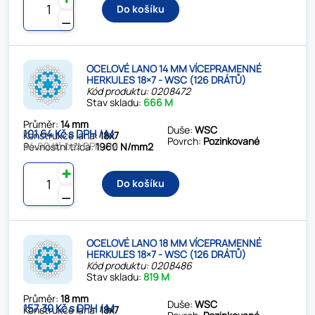
Do košíku
⚊
OCELOVÉ LANO 14 MM VÍCEPRAMENNÉ
HERKULES 18×7 - WSC (126 DRÁTŮ)
Kód produktu: 0208472
Stav skladu:
666 M
Průměr:
14 mm
Duše:
WSC
101.64 Kč s DPH / M
Konstrukce lana:
18x7
Povrch:
Pozinkované
84.00 Kč bez DPH / M
Pevnostní třída:
1960 N/mm2
✚
Do košíku
⚊
OCELOVÉ LANO 18 MM VÍCEPRAMENNÉ
HERKULES 18×7 - WSC (126 DRÁTŮ)
Kód produktu: 0208486
Stav skladu:
819 M
Průměr:
18 mm
Duše:
WSC
157.30 Kč s DPH / M
Konstrukce lana:
18x7