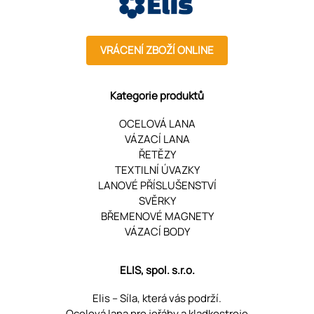
VRÁCENÍ ZBOŽÍ ONLINE
Kategorie produktů
OCELOVÁ LANA
VÁZACÍ LANA
ŘETĚZY
TEXTILNÍ ÚVAZKY
LANOVÉ PŘÍSLUŠENSTVÍ
SVĚRKY
BŘEMENOVÉ MAGNETY
VÁZACÍ BODY
ELIS, spol. s.r.o.
Elis – Síla, která vás podrží.
Ocelová lana pro jeřáby a kladkostroje