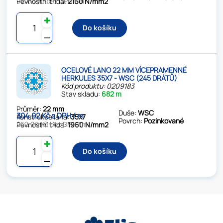
92.00 Kč bez DPH / m
Pevnostní třída:
2160 N/mm2
✚
Do košíku
⚊
OCELOVÉ LANO 22 MM VÍCEPRAMENNÉ
HERKULES 35X7 - WSC (245 DRÁTŮ)
Kód produktu: 0209183
Stav skladu:
682 m
Průměr:
22 mm
Duše:
WSC
304.92 Kč s DPH / m
Konstrukce lana:
35x7
Povrch:
Pozinkované
252.00 Kč bez DPH / m
Pevnostní třída:
1960 N/mm2
✚
Do košíku
⚊