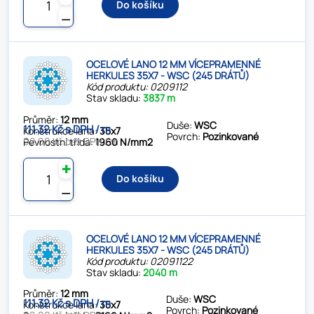
Do košíku
⚊
OCELOVÉ LANO 12 MM VÍCEPRAMENNÉ
HERKULES 35X7 - WSC (245 DRÁTŮ)
Kód produktu: 0209112
Stav skladu:
3837 m
Průměr:
12 mm
Duše:
WSC
111.32 Kč s DPH / m
Konstrukce lana:
35x7
Povrch:
Pozinkované
92.00 Kč bez DPH / m
Pevnostní třída:
1960 N/mm2
✚
Do košíku
⚊
OCELOVÉ LANO 12 MM VÍCEPRAMENNÉ
HERKULES 35X7 - WSC (245 DRÁTŮ)
Kód produktu: 02091122
Stav skladu:
2040 m
Průměr:
12 mm
Duše:
WSC
111.32 Kč s DPH / m
Konstrukce lana:
35x7
Povrch:
Pozinkované