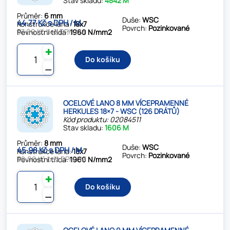
Stav skladu:
4842 M
Průměr:
6 mm
Duše:
WSC
44.77 Kč s DPH / M
Konstrukce lana:
18x7
Povrch:
Pozinkované
37.00 Kč bez DPH / M
Pevnostní třída:
1960 N/mm2
✚
Do košíku
⚊
OCELOVÉ LANO 8 MM VÍCEPRAMENNÉ
HERKULES 18×7 - WSC (126 DRÁTŮ)
Kód produktu: 02084511
Stav skladu:
1606 M
Průměr:
8 mm
Duše:
WSC
45.98 Kč s DPH / M
Konstrukce lana:
18x7
Povrch:
Pozinkované
38.00 Kč bez DPH / M
Pevnostní třída:
1960 N/mm2
✚
Do košíku
⚊