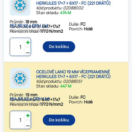
HERKULES 17×7 + 6X17 - FC (221 DRÁTŮ)
Kód produktu: 02088002
Stav skladu:
474 M
Průměr:
18 mm
Duše:
FC
157.30 Kč s DPH / M
Konstrukce lana:
6x17+17x7
Povrch:
Holé
130.00 Kč bez DPH / M
Pevnostní třída:
1770 N/mm2
✚
Do košíku
⚊
OCELOVÉ LANO 19 MM VÍCEPRAMENNÉ
HERKULES 17×7 + 6X17 - FC (221 DRÁTŮ)
Kód produktu: 02088051
Stav skladu:
447 M
Průměr:
19 mm
Duše:
FC
164.56 Kč s DPH / M
Konstrukce lana:
6x17+17x7
Povrch:
Holé
136.00 Kč bez DPH / M
Pevnostní třída:
1770 N/mm2
✚
Do košíku
⚊