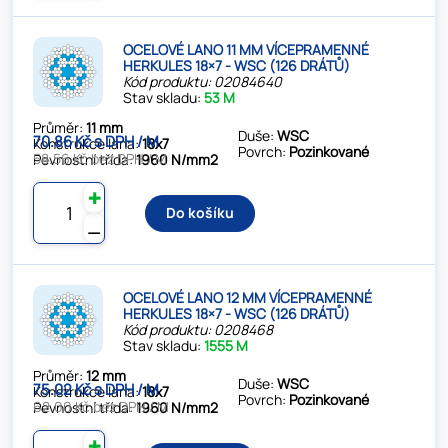
OCELOVÉ LANO 11 MM VÍCEPRAMENNÉ
HERKULES 18×7 - WSC (126 DRÁTŮ)
Kód produktu: 02084640
Stav skladu:
53 M
Průměr:
11 mm
Duše:
WSC
70.86 Kč s DPH / M
Konstrukce lana:
18x7
Povrch:
Pozinkované
58.56 Kč bez DPH / M
Pevnostní třída:
1960 N/mm2
✚
Do košíku
⚊
OCELOVÉ LANO 12 MM VÍCEPRAMENNÉ
HERKULES 18×7 - WSC (126 DRÁTŮ)
Kód produktu: 0208468
Stav skladu:
1555 M
Průměr:
12 mm
Duše:
WSC
75.02 Kč s DPH / M
Konstrukce lana:
18x7
Povrch:
Pozinkované
62.00 Kč bez DPH / M
Pevnostní třída:
1960 N/mm2
✚