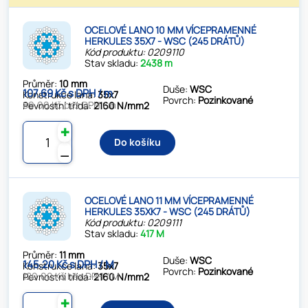
OCELOVÉ LANO 10 MM VÍCEPRAMENNÉ
HERKULES 35X7 - WSC (245 DRÁTŮ)
Kód produktu: 0209110
Stav skladu:
2438 m
Průměr:
10 mm
Duše:
WSC
107.69 Kč s DPH / m
Konstrukce lana:
35x7
Povrch:
Pozinkované
89.00 Kč bez DPH / m
Pevnostní třída:
2160 N/mm2
✚
Do košíku
⚊
OCELOVÉ LANO 11 MM VÍCEPRAMENNÉ
HERKULES 35XK7 - WSC (245 DRÁTŮ)
Kód produktu: 0209111
Stav skladu:
417 M
Průměr:
11 mm
Duše:
WSC
145.20 Kč s DPH / M
Konstrukce lana:
35x7
Povrch:
Pozinkované
120.00 Kč bez DPH / M
Pevnostní třída:
2160 N/mm2
✚