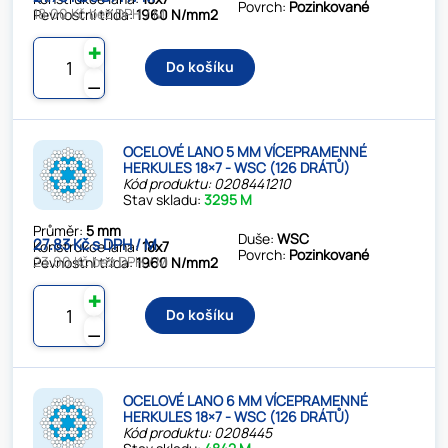
Povrch:
Pozinkované
18.00 Kč bez DPH / M
Pevnostní třída:
1960 N/mm2
✚
Do košíku
⚊
OCELOVÉ LANO 5 MM VÍCEPRAMENNÉ
HERKULES 18×7 - WSC (126 DRÁTŮ)
Kód produktu: 0208441210
Stav skladu:
3295 M
Průměr:
5 mm
Duše:
WSC
27.83 Kč s DPH / M
Konstrukce lana:
18x7
Povrch:
Pozinkované
23.00 Kč bez DPH / M
Pevnostní třída:
1960 N/mm2
✚
Do košíku
⚊
OCELOVÉ LANO 6 MM VÍCEPRAMENNÉ
HERKULES 18×7 - WSC (126 DRÁTŮ)
Kód produktu: 0208445