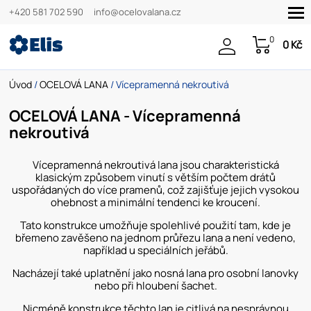
+420 581 702 590
info@ocelovalana.cz
0
0 Kč
Úvod
/
OCELOVÁ LANA
/ Vícepramenná nekroutivá
OCELOVÁ LANA - Vícepramenná
nekroutivá
Vícepramenná nekroutivá lana jsou charakteristická
klasickým způsobem vinutí s větším počtem drátů
uspořádaných do více pramenů, což zajišťuje jejich vysokou
ohebnost a minimální tendenci ke kroucení.
Tato konstrukce umožňuje spolehlivé použití tam, kde je
břemeno zavěšeno na jednom průřezu lana a není vedeno,
například u speciálních jeřábů.
Nacházejí také uplatnění jako nosná lana pro osobní lanovky
nebo při hloubení šachet.
Nicméně konstrukce těchto lan je citlivá na nesprávnou