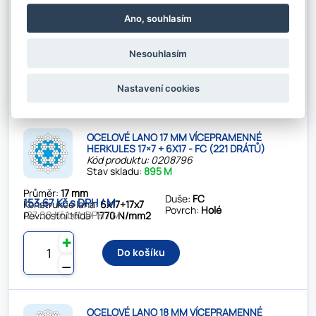
Průměr:
16 mm
Ano, souhlasím
Duše:
FC
142.78 Kč s DPH / M
Konstrukce lana:
6x17+17x7
Povrch:
Holé
118.00 Kč bez DPH / M
Pevnostní třída:
1770 N/mm2
Nesouhlasím
✚
Do košíku
⚊
Nastavení cookies
OCELOVÉ LANO 17 MM VÍCEPRAMENNÉ
HERKULES 17×7 + 6X17 - FC (221 DRÁTŮ)
Kód produktu: 0208796
Stav skladu:
895 M
Průměr:
17 mm
Duše:
FC
153.67 Kč s DPH / M
Konstrukce lana:
6x17+17x7
Povrch:
Holé
127.00 Kč bez DPH / M
Pevnostní třída:
1770 N/mm2
✚
Do košíku
⚊
OCELOVÉ LANO 18 MM VÍCEPRAMENNÉ