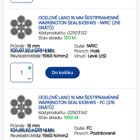
OCELOVÉ LANO 16 MM ŠESTIPRAMENNÉ
WARRINGTON SEAL 6X36WS - IWRC (216
DRÁTŮ)
Kód produktu: 02503132
Stav skladu:
100 M
Průměr:
16 mm
Duše:
IWRC
100.07 Kč s DPH / M
Konstrukce lana:
6x36
Povrch:
Holé
82.70 Kč bez DPH / M
Pevnostní třída:
1960 N/mm2
Vinutí:
Levé (zS)
✚
Do košíku
⚊
OCELOVÉ LANO 16 MM ŠESTIPRAMENNÉ
WARRINGTON SEAL 6X36WS - FC (216
DRÁTŮ)
Kód produktu: 02503140
Stav skladu:
1950 M
Průměr:
16 mm
Duše:
FC
104.06 Kč s DPH / M
Konstrukce lana:
6x36
Povrch:
Pozinkované
86.00 Kč bez DPH / M
Pevnostní třída:
1960 N/mm2