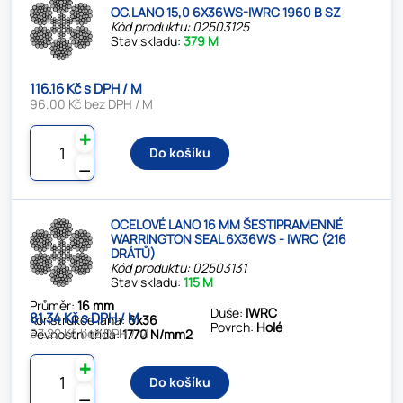
OC.LANO 15,0 6X36WS-IWRC 1960 B SZ
Kód produktu: 02503125
Stav skladu:
379 M
116.16 Kč s DPH / M
96.00 Kč bez DPH / M
✚
Do košíku
⚊
OCELOVÉ LANO 16 MM ŠESTIPRAMENNÉ
WARRINGTON SEAL 6X36WS - IWRC (216
DRÁTŮ)
Kód produktu: 02503131
Stav skladu:
115 M
Průměr:
16 mm
Duše:
IWRC
81.34 Kč s DPH / M
Konstrukce lana:
6x36
Povrch:
Holé
67.22 Kč bez DPH / M
Pevnostní třída:
1770 N/mm2
✚
Do košíku
⚊