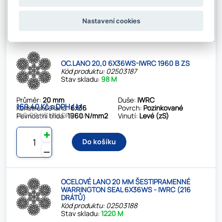
✚
Do košíku
Nastavení cookies
⚊
OC.LANO 20,0 6X36WS-IWRC 1960 B ZS
Kód produktu: 02503187
Stav skladu:
98 M
Průměr:
20 mm
Duše:
IWRC
169.40 Kč s DPH / M
Konstrukce lana:
6x36
Povrch:
Pozinkované
140.00 Kč bez DPH / M
Pevnostní třída:
1960 N/mm2
Vinutí:
Levé (zS)
✚
Do košíku
⚊
OCELOVÉ LANO 20 MM ŠESTIPRAMENNÉ
WARRINGTON SEAL 6X36WS - IWRC (216
DRÁTŮ)
Kód produktu: 02503188
Stav skladu:
1220 M