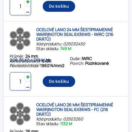
✚
Do košíku
⚊
OCELOVÉ LANO 24 MM ŠESTIPRAMENNÉ
WARRINGTON SEAL 6X36WS - IWRC (216
DRÁTŮ)
Kód produktu: 025032450
Stav skladu:
749 M
Průměr:
24 mm
Duše:
IWRC
208.36 Kč s DPH / M
Konstrukce lana:
6x36
Povrch:
Pozinkované
172.20 Kč bez DPH / M
Pevnostní třída:
1960 N/mm2
✚
Do košíku
⚊
OCELOVÉ LANO 26 MM ŠESTIPRAMENNÉ
WARRINGTON SEAL 6X36WS - FC (216
DRÁTŮ)
Kód produktu: 02503260
Stav skladu:
1132 M
Průměr:
26 mm