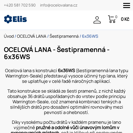
+420 581 702 590
info@ocelovalana.cz
0
0 Kč
Úvod
/
OCELOVÁ LANA
/
Šestipramenná
/ 6x36WS
OCELOVÁ LANA - Šestipramenná -
6x36WS
Ocelová lana s konstrukcí
6x36WS
(šestipramenná lana typu
Warrington-Seale) představují vysoce účinný typ lana, který
se uplatňuje v celé řadě náročných aplikací.
Tato konstrukce se skládá ze šesti pramenů, z nichž každý
obsahuje 36 drátů uspořádaných do vrstev podle principu
Warrington-Seale, což znamená kombinaci tenkých a
silnějších drátů pro dosažení optimální rovnováhy mezi
pevností a ohebností.
Díky vysokému počtu drátů v každém pramenu je lano
výjimečně
pružné a odolné vůči únavovým lomům v
exponovaných místech
, což je klíčové při opakovaném