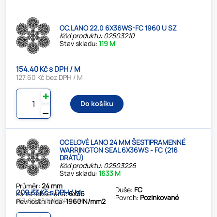
OC.LANO 22,0 6X36WS-FC 1960 U SZ
Kód produktu: 02503210
Stav skladu:
119 M
154.40 Kč s DPH / M
127.60 Kč bez DPH / M
✚
Do košíku
⚊
OCELOVÉ LANO 24 MM ŠESTIPRAMENNÉ
WARRINGTON SEAL 6X36WS - FC (216
DRÁTŮ)
Kód produktu: 02503226
Stav skladu:
1633 M
Průměr:
24 mm
Duše:
FC
209.33 Kč s DPH / M
Konstrukce lana:
6x36
Povrch:
Pozinkované
173.00 Kč bez DPH / M
Pevnostní třída:
1960 N/mm2