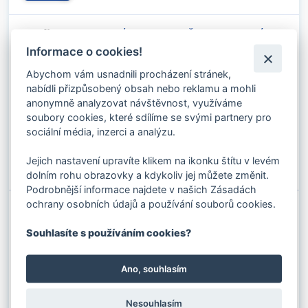
OCELOVÉ LANO 20 MM ŠESTIPRAMENNÉ
WARRINGTON SEAL 6X36WS - FC (216
Informace o cookies!
DRÁTŮ)
Kód produktu: 02503160
Abychom vám usnadnili procházení stránek,
Stav skladu:
2013 M
nabídli přizpůsobený obsah nebo reklamu a mohli
Průměr:
20 mm
Duše:
FC
anonymně analyzovat návštěvnost, využíváme
163.35 Kč s DPH / M
Konstrukce lana:
6x36
Povrch:
Pozinkované
135.00 Kč bez DPH / M
soubory cookies, které sdílíme se svými partnery pro
Pevnostní třída:
1960 N/mm2
sociální média, inzerci a analýzu.
✚
Do košíku
Jejich nastavení upravíte klikem na ikonku štítu v levém
⚊
dolním rohu obrazovky a kdykoliv jej můžete změnit.
Podrobnější informace najdete v našich Zásadách
ochrany osobních údajů a používání souborů cookies.
OCELOVÉ LANO 20 MM ŠESTIPRAMENNÉ
WARRINGTON SEAL 6X36WS - FC (216
DRÁTŮ)
Souhlasíte s používáním cookies?
Kód produktu: 025031710
Stav skladu:
63 M
Ano, souhlasím
Průměr:
20 mm
Duše:
FC
131.77 Kč s DPH / M
Konstrukce lana:
6x36
Povrch:
Holé
108.90 Kč bez DPH / M
Pevnostní třída:
1960 N/mm2
Nesouhlasím