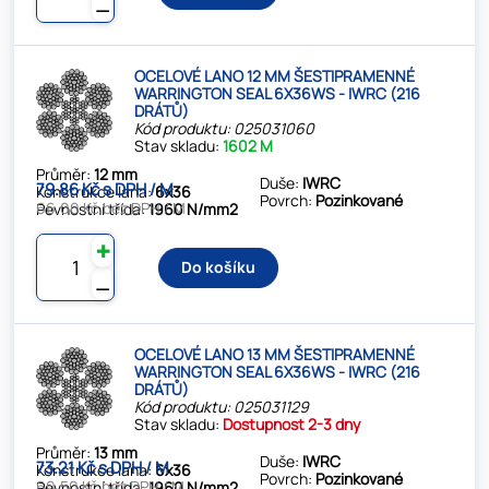
⚊
OCELOVÉ LANO 12 MM ŠESTIPRAMENNÉ
WARRINGTON SEAL 6X36WS - IWRC (216
DRÁTŮ)
Kód produktu: 025031060
Stav skladu:
1602 M
Průměr:
12 mm
Duše:
IWRC
79.86 Kč s DPH / M
Konstrukce lana:
6x36
Povrch:
Pozinkované
66.00 Kč bez DPH / M
Pevnostní třída:
1960 N/mm2
✚
Do košíku
⚊
OCELOVÉ LANO 13 MM ŠESTIPRAMENNÉ
WARRINGTON SEAL 6X36WS - IWRC (216
DRÁTŮ)
Kód produktu: 025031129
Stav skladu:
Dostupnost 2-3 dny
Průměr:
13 mm
Duše:
IWRC
73.21 Kč s DPH / M
Konstrukce lana:
6x36
Povrch:
Pozinkované
60.50 Kč bez DPH / M
Pevnostní třída:
1960 N/mm2