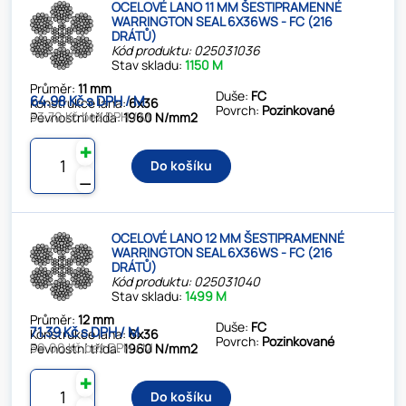
OCELOVÉ LANO 11 MM ŠESTIPRAMENNÉ
WARRINGTON SEAL 6X36WS - FC (216
DRÁTŮ)
Kód produktu: 025031036
Stav skladu:
1150 M
Průměr:
11 mm
Duše:
FC
64.98 Kč s DPH / M
Konstrukce lana:
6x36
Povrch:
Pozinkované
53.70 Kč bez DPH / M
Pevnostní třída:
1960 N/mm2
✚
Do košíku
⚊
OCELOVÉ LANO 12 MM ŠESTIPRAMENNÉ
WARRINGTON SEAL 6X36WS - FC (216
DRÁTŮ)
Kód produktu: 025031040
Stav skladu:
1499 M
Průměr:
12 mm
Duše:
FC
71.39 Kč s DPH / M
Konstrukce lana:
6x36
Povrch:
Pozinkované
59.00 Kč bez DPH / M
Pevnostní třída:
1960 N/mm2
✚
Do košíku