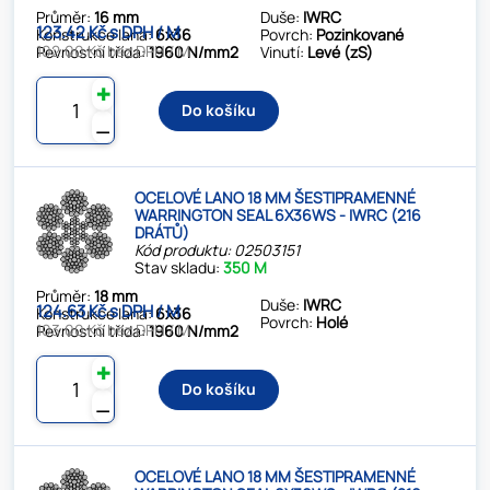
Průměr:
16 mm
Duše:
IWRC
123.42 Kč s DPH / M
Konstrukce lana:
6x36
Povrch:
Pozinkované
102.00 Kč bez DPH / M
Pevnostní třída:
1960 N/mm2
Vinutí:
Levé (zS)
✚
Do košíku
⚊
OCELOVÉ LANO 18 MM ŠESTIPRAMENNÉ
WARRINGTON SEAL 6X36WS - IWRC (216
DRÁTŮ)
Kód produktu: 02503151
Stav skladu:
350 M
Průměr:
18 mm
Duše:
IWRC
124.63 Kč s DPH / M
Konstrukce lana:
6x36
Povrch:
Holé
103.00 Kč bez DPH / M
Pevnostní třída:
1960 N/mm2
✚
Do košíku
⚊
OCELOVÉ LANO 18 MM ŠESTIPRAMENNÉ