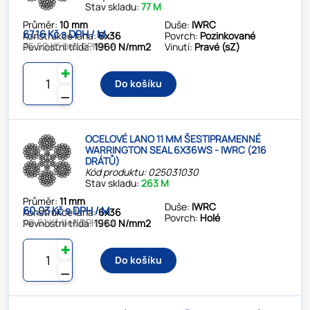
Stav skladu:
77 M
Průměr:
10 mm
Duše:
IWRC
67.16 Kč s DPH / M
Konstrukce lana:
6x36
Povrch:
Pozinkované
55.50 Kč bez DPH / M
Pevnostní třída:
1960 N/mm2
Vinutí:
Pravé (sZ)
✚
Do košíku
⚊
OCELOVÉ LANO 11 MM ŠESTIPRAMENNÉ
WARRINGTON SEAL 6X36WS - IWRC (216
DRÁTŮ)
Kód produktu: 025031030
Stav skladu:
263 M
Průměr:
11 mm
Duše:
IWRC
60.03 Kč s DPH / M
Konstrukce lana:
6x36
Povrch:
Holé
49.61 Kč bez DPH / M
Pevnostní třída:
1960 N/mm2
✚
Do košíku
⚊