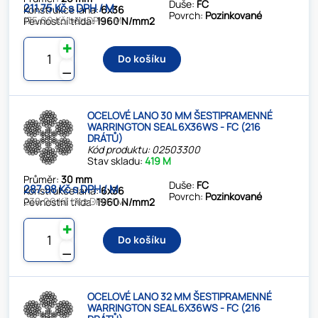
Duše:
FC
211.75 Kč s DPH / M
Konstrukce lana:
6x36
Povrch:
Pozinkované
175.00 Kč bez DPH / M
Pevnostní třída:
1960 N/mm2
✚
Do košíku
⚊
OCELOVÉ LANO 30 MM ŠESTIPRAMENNÉ
WARRINGTON SEAL 6X36WS - FC (216
DRÁTŮ)
Kód produktu: 02503300
Stav skladu:
419 M
Průměr:
30 mm
Duše:
FC
287.98 Kč s DPH / M
Konstrukce lana:
6x36
Povrch:
Pozinkované
238.00 Kč bez DPH / M
Pevnostní třída:
1960 N/mm2
✚
Do košíku
⚊
OCELOVÉ LANO 32 MM ŠESTIPRAMENNÉ
WARRINGTON SEAL 6X36WS - FC (216