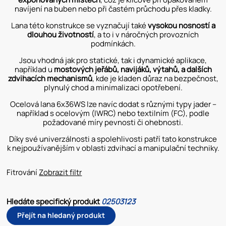
navíjení na buben nebo při častém průchodu přes kladky.
Lana této konstrukce se vyznačují také
vysokou nosností a
dlouhou životností
, a to i v náročných provozních
podmínkách.
Jsou vhodná jak pro statické, tak i dynamické aplikace,
například u
mostových
jeřábů, navijáků, výtahů, a dalších
zdvihacích mechanismů
, kde je kladen důraz na bezpečnost,
plynulý chod a minimalizaci opotřebení.
Ocelová lana 6x36WS lze navíc dodat s různými typy jader –
například s ocelovým (IWRC) nebo textilním (FC), podle
požadované míry pevnosti či ohebnosti.
Díky své univerzálnosti a spolehlivosti patří tato konstrukce
k nejpoužívanějším v oblasti zdvihací a manipulační techniky.
Fitrování
Zobrazit filtr
Hledáte specifický produkt
02503123
Přejít na hledaný produkt