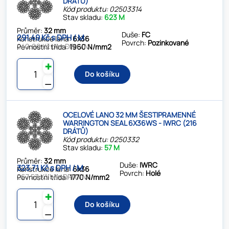
DRÁTŮ)
Kód produktu: 02503314
Stav skladu:
623 M
Průměr:
32 mm
Duše:
FC
291.49 Kč s DPH / M
Konstrukce lana:
6x36
Povrch:
Pozinkované
240.90 Kč bez DPH / M
Pevnostní třída:
1960 N/mm2
✚
Do košíku
⚊
OCELOVÉ LANO 32 MM ŠESTIPRAMENNÉ
WARRINGTON SEAL 6X36WS - IWRC (216
DRÁTŮ)
Kód produktu: 0250332
Stav skladu:
57 M
Průměr:
32 mm
Duše:
IWRC
323.71 Kč s DPH / M
Konstrukce lana:
6x36
Povrch:
Holé
267.53 Kč bez DPH / M
Pevnostní třída:
1770 N/mm2
✚
Do košíku
⚊