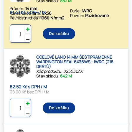
Stav skladu:
882 M
Průměr:
14 mm
Duše:
IWRC
81.43 Kč s DPH / M
Konstrukce lana:
6x36
Povrch:
Pozinkované
67.30 Kč bez DPH / M
Pevnostní třída:
1960 N/mm2
✚
Do košíku
⚊
OCELOVÉ LANO 14 MM ŠESTIPRAMENNÉ
WARRINGTON SEAL 6X36WS - IWRC (216
DRÁTŮ)
Kód produktu: 025031231
Stav skladu:
642 M
82.52 Kč s DPH / M
68.20 Kč bez DPH / M
✚
Do košíku
⚊