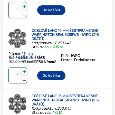
✚
Do košíku
⚊
OCELOVÉ LANO 16 MM ŠESTIPRAMENNÉ
WARRINGTON SEAL 6X36WS - IWRC (216
DRÁTŮ)
Kód produktu: 02503141
Stav skladu:
1715 M
Průměr:
16 mm
Duše:
IWRC
123.42 Kč s DPH / M
Konstrukce lana:
6x36
Povrch:
Pozinkované
102.00 Kč bez DPH / M
Pevnostní třída:
1960 N/mm2
✚
Do košíku
⚊
OCELOVÉ LANO 16 MM ŠESTIPRAMENNÉ
WARRINGTON SEAL 6X36WS - IWRC (216
DRÁTŮ)
Kód produktu: 02503143
Stav skladu:
475 M