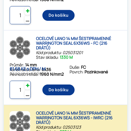
✚
Do košíku
⚊
OCELOVÉ LANO 14 MM ŠESTIPRAMENNÉ
WARRINGTON SEAL 6X36WS - FC (216
DRÁTŮ)
Kód produktu: 025031201
Stav skladu:
1330 M
Průměr:
14 mm
Duše:
FC
81.68 Kč s DPH / M
Konstrukce lana:
6x36
Povrch:
Pozinkované
67.50 Kč bez DPH / M
Pevnostní třída:
1960 N/mm2
✚
Do košíku
⚊
OCELOVÉ LANO 14 MM ŠESTIPRAMENNÉ
WARRINGTON SEAL 6X36WS - IWRC (216
DRÁTŮ)
Kód produktu: 02503123