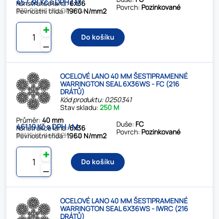
457.38 Kč s DPH / M
Konstrukce lana:
6x36
Povrch:
Pozinkované
378.00 Kč bez DPH / M
Pevnostní třída:
1960 N/mm2
✚
Do košíku
⚊
OCELOVÉ LANO 40 MM ŠESTIPRAMENNÉ
WARRINGTON SEAL 6X36WS - FC (216
DRÁTŮ)
Kód produktu: 0250341
Stav skladu:
250 M
Průměr:
40 mm
Duše:
FC
461.19 Kč s DPH / M
Konstrukce lana:
6x36
Povrch:
Pozinkované
381.15 Kč bez DPH / M
Pevnostní třída:
1960 N/mm2
✚
Do košíku
⚊
OCELOVÉ LANO 40 MM ŠESTIPRAMENNÉ
WARRINGTON SEAL 6X36WS - IWRC (216
DRÁTŮ)