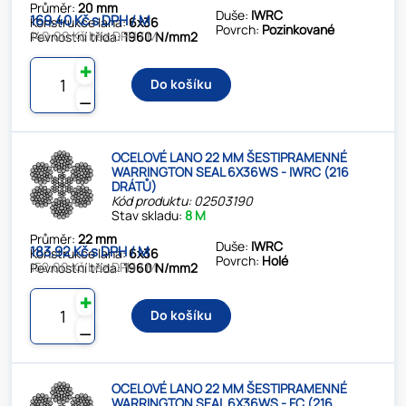
Průměr:
20 mm
Duše:
IWRC
169.40 Kč s DPH / M
Konstrukce lana:
6x36
Povrch:
Pozinkované
140.00 Kč bez DPH / M
Pevnostní třída:
1960 N/mm2
✚
Do košíku
⚊
OCELOVÉ LANO 22 MM ŠESTIPRAMENNÉ
WARRINGTON SEAL 6X36WS - IWRC (216
DRÁTŮ)
Kód produktu: 02503190
Stav skladu:
8 M
Průměr:
22 mm
Duše:
IWRC
183.92 Kč s DPH / M
Konstrukce lana:
6x36
Povrch:
Holé
152.00 Kč bez DPH / M
Pevnostní třída:
1960 N/mm2
✚
Do košíku
⚊
OCELOVÉ LANO 22 MM ŠESTIPRAMENNÉ
WARRINGTON SEAL 6X36WS - FC (216