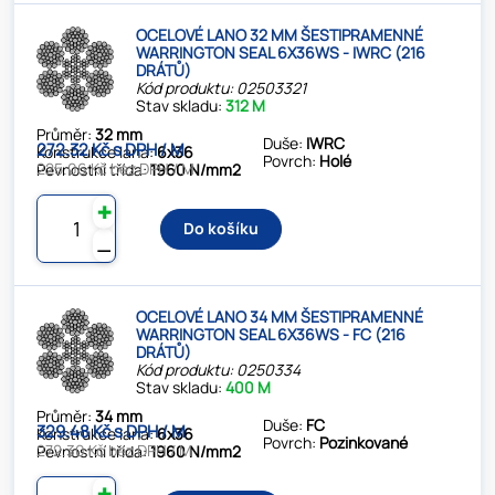
OCELOVÉ LANO 32 MM ŠESTIPRAMENNÉ
WARRINGTON SEAL 6X36WS - IWRC (216
DRÁTŮ)
Kód produktu: 02503321
Stav skladu:
312 M
Průměr:
32 mm
Duše:
IWRC
272.32 Kč s DPH / M
Konstrukce lana:
6x36
Povrch:
Holé
225.06 Kč bez DPH / M
Pevnostní třída:
1960 N/mm2
✚
Do košíku
⚊
OCELOVÉ LANO 34 MM ŠESTIPRAMENNÉ
WARRINGTON SEAL 6X36WS - FC (216
DRÁTŮ)
Kód produktu: 0250334
Stav skladu:
400 M
Průměr:
34 mm
Duše:
FC
329.48 Kč s DPH / M
Konstrukce lana:
6x36
Povrch:
Pozinkované
272.30 Kč bez DPH / M
Pevnostní třída:
1960 N/mm2
✚