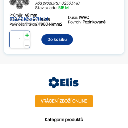
Kód produktu: 02503410
Stav skladu:
515 M
Průměr:
40 mm
Duše:
IWRC
532.40 Kč s DPH / M
Konstrukce lana:
6x36
Povrch:
Pozinkované
440.00 Kč bez DPH / M
Pevnostní třída:
1960 N/mm2
✚
Do košíku
⚊
VRÁCENÍ ZBOŽÍ ONLINE
Kategorie produktů