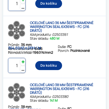
Do košíku
⚊
OCELOVÉ LANO 36 MM ŠESTIPRAMENNÉ
WARRINGTON SEAL 6X36WS - FC (216
DRÁTŮ)
Kód produktu: 02503361
Stav skladu:
480 M
Průměr:
36 mm
Duše:
FC
364.69 Kč s DPH / M
Konstrukce lana:
6x36
Povrch:
Pozinkované
301.40 Kč bez DPH / M
Pevnostní třída:
1960 N/mm2
✚
Do košíku
⚊
OCELOVÉ LANO 38 MM ŠESTIPRAMENNÉ
WARRINGTON SEAL 6X36WS - FC (216
DRÁTŮ)
Kód produktu: 02503380
Stav skladu:
141 M
Průměr:
38 mm
Duše:
FC