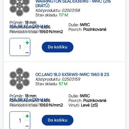
WARRINGTON SEAL 6X36WS - IWRC (216
DRÁTŮ)
Kód produktu: 02503158
Stav skladu:
117 M
Průměr:
18 mm
Duše:
IWRC
166.98 Kč s DPH / M
Konstrukce lana:
6x36
Povrch:
Pozinkované
138.00 Kč bez DPH / M
Pevnostní třída:
1960 N/mm2
✚
Do košíku
⚊
OC.LANO 18,0 6X36WS-IWRC 1960 B ZS
Kód produktu: 02503159
Stav skladu:
57 M
Průměr:
18 mm
Duše:
IWRC
166.98 Kč s DPH / M
Konstrukce lana:
6x36
Povrch:
Pozinkované
138.00 Kč bez DPH / M
Pevnostní třída:
1960 N/mm2
Vinutí:
Levé (zS)
✚
Do košíku
⚊