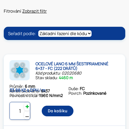
Fitrování
Zobrazit filtr
Seřadit podle:
OCELOVÉ LANO 6 MM ŠESTIPRAMENNÉ
6×37 - FC (222 DRÁTŮ)
Kód produktu: 02020680
Stav skladu:
4460 m
Průměr:
6 mm
Duše:
FC
33.88 Kč s DPH / m
Konstrukce lana:
6x37
Povrch:
Pozinkované
28.00 Kč bez DPH / m
Pevnostní třída:
1960 N/mm2
✚
Do košíku
⚊