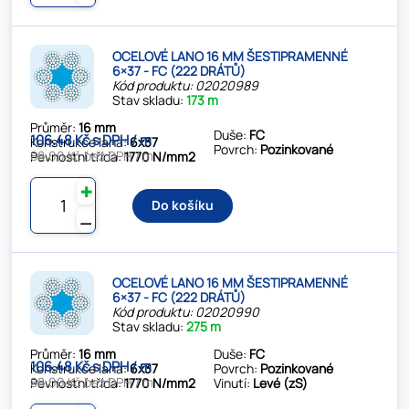
OCELOVÉ LANO 16 MM ŠESTIPRAMENNÉ
6×37 - FC (222 DRÁTŮ)
Kód produktu: 02020989
Stav skladu:
173 m
Průměr:
16 mm
Duše:
FC
106.48 Kč s DPH / m
Konstrukce lana:
6x37
Povrch:
Pozinkované
88.00 Kč bez DPH / m
Pevnostní třída:
1770 N/mm2
✚
Do košíku
⚊
OCELOVÉ LANO 16 MM ŠESTIPRAMENNÉ
6×37 - FC (222 DRÁTŮ)
Kód produktu: 02020990
Stav skladu:
275 m
Průměr:
16 mm
Duše:
FC
106.48 Kč s DPH / m
Konstrukce lana:
6x37
Povrch:
Pozinkované
88.00 Kč bez DPH / m
Pevnostní třída:
1770 N/mm2
Vinutí:
Levé (zS)