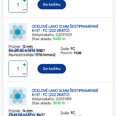
✚
Do košíku
⚊
OCELOVÉ LANO 12 MM ŠESTIPRAMENNÉ
6×37 - FC (222 DRÁTŮ)
Kód produktu: 02031109
Stav skladu:
3430 m
Průměr:
12 mm
Duše:
FC
64.98 Kč s DPH / m
Konstrukce lana:
6x37
Povrch:
Holé
53.70 Kč bez DPH / m
Pevnostní třída:
1770 N/mm2
✚
Do košíku
⚊
OCELOVÉ LANO 14 MM ŠESTIPRAMENNÉ
6×37 - FC (222 DRÁTŮ)
Kód produktu: 02031189
Stav skladu:
3010 m
Průměr:
14 mm
Duše:
FC
75.14 Kč s DPH / m
Konstrukce lana:
6x37