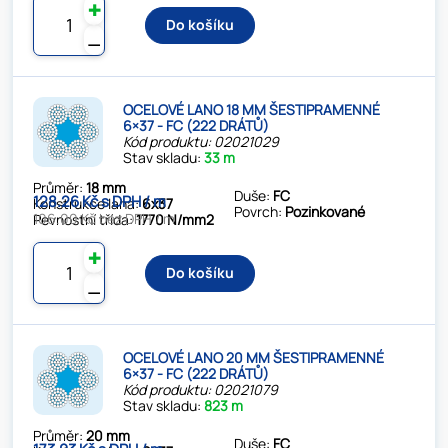
✚
Do košíku
⚊
OCELOVÉ LANO 18 MM ŠESTIPRAMENNÉ
6×37 - FC (222 DRÁTŮ)
Kód produktu: 02021029
Stav skladu:
33 m
Průměr:
18 mm
Duše:
FC
128.26 Kč s DPH / m
Konstrukce lana:
6x37
Povrch:
Pozinkované
106.00 Kč bez DPH / m
Pevnostní třída:
1770 N/mm2
✚
Do košíku
⚊
OCELOVÉ LANO 20 MM ŠESTIPRAMENNÉ
6×37 - FC (222 DRÁTŮ)
Kód produktu: 02021079
Stav skladu:
823 m
Průměr:
20 mm
Duše:
FC