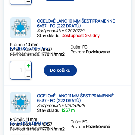
⚊
OCELOVÉ LANO 10 MM ŠESTIPRAMENNÉ
6×37 - FC (222 DRÁTŮ)
Kód produktu: 02020779
Stav skladu:
Dostupnost 2-3 dny
Průměr:
10 mm
Duše:
FC
53.00 Kč s DPH / m
Konstrukce lana:
6x37
Povrch:
Pozinkované
43.80 Kč bez DPH / m
Pevnostní třída:
1770 N/mm2
✚
Do košíku
⚊
OCELOVÉ LANO 11 MM ŠESTIPRAMENNÉ
6×37 - FC (222 DRÁTŮ)
Kód produktu: 02020829
Stav skladu:
1267 m
Průměr:
11 mm
Duše:
FC
64.98 Kč s DPH / m
Konstrukce lana:
6x37
Povrch:
Pozinkované
53.70 Kč bez DPH / m
Pevnostní třída:
1770 N/mm2