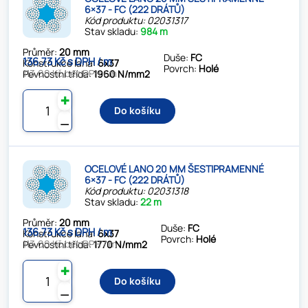
6×37 - FC (222 DRÁTŮ)
Kód produktu: 02031317
Stav skladu:
984 m
Průměr:
20 mm
Duše:
FC
136.73 Kč s DPH / m
Konstrukce lana:
6x37
Povrch:
Holé
113.00 Kč bez DPH / m
Pevnostní třída:
1960 N/mm2
✚
Do košíku
⚊
OCELOVÉ LANO 20 MM ŠESTIPRAMENNÉ
6×37 - FC (222 DRÁTŮ)
Kód produktu: 02031318
Stav skladu:
22 m
Průměr:
20 mm
Duše:
FC
136.73 Kč s DPH / m
Konstrukce lana:
6x37
Povrch:
Holé
113.00 Kč bez DPH / m
Pevnostní třída:
1770 N/mm2
✚
Do košíku
⚊