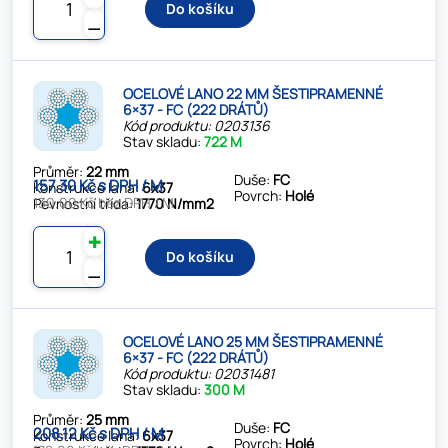
Do košíku
⚊
OCELOVÉ LANO 22 MM ŠESTIPRAMENNÉ
6×37 - FC (222 DRÁTŮ)
Kód produktu: 0203136
Stav skladu:
722 M
Průměr:
22 mm
Duše:
FC
157.30 Kč s DPH / M
Konstrukce lana:
6x37
Povrch:
Holé
130.00 Kč bez DPH / M
Pevnostní třída:
1770 N/mm2
✚
Do košíku
⚊
OCELOVÉ LANO 25 MM ŠESTIPRAMENNÉ
6×37 - FC (222 DRÁTŮ)
Kód produktu: 02031481
Stav skladu:
300 M
Průměr:
25 mm
Duše:
FC
208.12 Kč s DPH / M
Konstrukce lana:
6x37
Povrch:
Holé