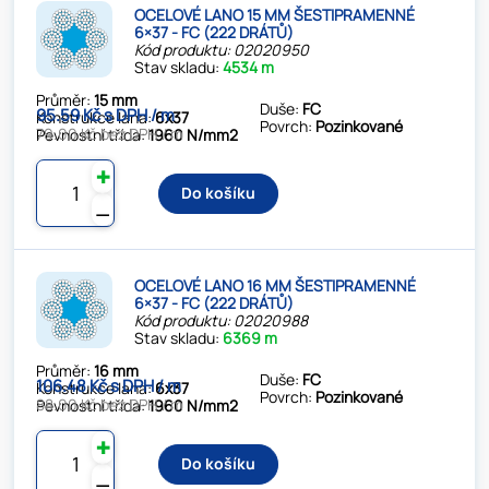
OCELOVÉ LANO 15 MM ŠESTIPRAMENNÉ
6×37 - FC (222 DRÁTŮ)
Kód produktu: 02020950
Stav skladu:
4534 m
Průměr:
15 mm
Duše:
FC
95.59 Kč s DPH / m
Konstrukce lana:
6x37
Povrch:
Pozinkované
79.00 Kč bez DPH / m
Pevnostní třída:
1960 N/mm2
✚
Do košíku
⚊
OCELOVÉ LANO 16 MM ŠESTIPRAMENNÉ
6×37 - FC (222 DRÁTŮ)
Kód produktu: 02020988
Stav skladu:
6369 m
Průměr:
16 mm
Duše:
FC
106.48 Kč s DPH / m
Konstrukce lana:
6x37
Povrch:
Pozinkované
88.00 Kč bez DPH / m
Pevnostní třída:
1960 N/mm2
✚
Do košíku
⚊