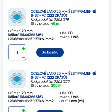
OCELOVÉ LANO 20 MM ŠESTIPRAMENNÉ
6×37 - FC (222 DRÁTŮ)
Kód produktu: 02031319
Stav skladu:
46 m
Průměr:
20 mm
Duše:
FC
130.44 Kč s DPH / m
Konstrukce lana:
6x37
Povrch:
Holé
107.80 Kč bez DPH / m
Pevnostní třída:
1770 N/mm2
✚
Do košíku
⚊
OCELOVÉ LANO 20 MM ŠESTIPRAMENNÉ
6×37 - FC (222 DRÁTŮ)
Kód produktu: 02031320
Stav skladu:
200 M
Průměr:
20 mm
Duše:
FC
130.44 Kč s DPH / M
Konstrukce lana:
6x37
Povrch:
Holé
107.80 Kč bez DPH / M
Pevnostní třída:
1770 N/mm2
Vinutí:
Levé (zS)
✚