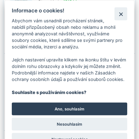
Stav skladu:
1616 M
Informace o cookies!
Průměr:
22 mm
Duše:
FC
193.60 Kč s DPH / M
Konstrukce lana:
6x37
Povrch:
Pozinkované
160.00 Kč bez DPH / M
Abychom vám usnadnili procházení stránek,
Pevnostní třída:
1960 N/mm2
nabídli přizpůsobený obsah nebo reklamu a mohli
✚
anonymně analyzovat návštěvnost, využíváme
Do košíku
soubory cookies, které sdílíme se svými partnery pro
⚊
sociální média, inzerci a analýzu.
Jejich nastavení upravíte klikem na ikonku štítu v levém
OCELOVÉ LANO 26 MM ŠESTIPRAMENNÉ
dolním rohu obrazovky a kdykoliv jej můžete změnit.
6×37 - FC (222 DRÁTŮ)
Podrobnější informace najdete v našich Zásadách
Kód produktu: 0202125
Stav skladu:
591 M
ochrany osobních údajů a používání souborů cookies.
Průměr:
26 mm
Duše:
FC
254.10 Kč s DPH / M
Souhlasíte s používáním cookies?
Konstrukce lana:
6x37
Povrch:
Pozinkované
210.00 Kč bez DPH / M
Pevnostní třída:
1770 N/mm2
Ano, souhlasím
✚
Do košíku
⚊
Nesouhlasím