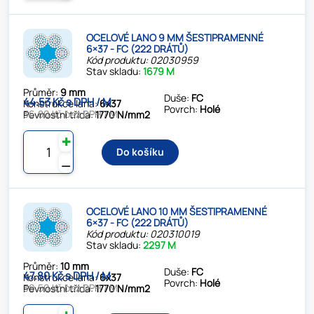
OCELOVÉ LANO 9 MM ŠESTIPRAMENNÉ
6×37 - FC (222 DRÁTŮ)
Kód produktu: 02030959
Stav skladu:
1679 M
Průměr:
9 mm
Duše:
FC
44.53 Kč s DPH / M
Konstrukce lana:
6x37
Povrch:
Holé
36.80 Kč bez DPH / M
Pevnostní třída:
1770 N/mm2
✚
Do košíku
⚊
OCELOVÉ LANO 10 MM ŠESTIPRAMENNÉ
6×37 - FC (222 DRÁTŮ)
Kód produktu: 020310019
Stav skladu:
2297 M
Průměr:
10 mm
Duše:
FC
47.80 Kč s DPH / M
Konstrukce lana:
6x37
Povrch:
Holé
39.50 Kč bez DPH / M
Pevnostní třída:
1770 N/mm2