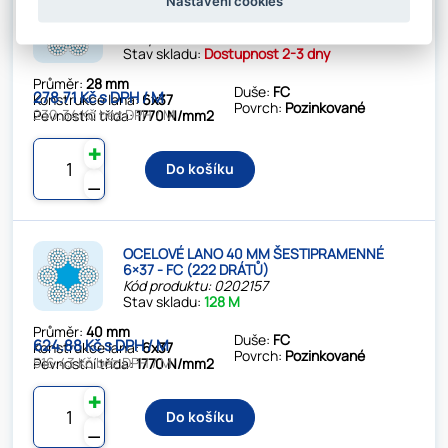
Nastavení cookies
OCELOVÉ LANO 28 MM ŠESTIPRAMENNÉ
6×37 - FC (222 DRÁTŮ)
Kód produktu: 02021291
Stav skladu:
Dostupnost 2-3 dny
Průměr:
28 mm
Duše:
FC
278.71 Kč s DPH / M
Konstrukce lana:
6x37
Povrch:
Pozinkované
230.34 Kč bez DPH / M
Pevnostní třída:
1770 N/mm2
✚
Do košíku
⚊
OCELOVÉ LANO 40 MM ŠESTIPRAMENNÉ
6×37 - FC (222 DRÁTŮ)
Kód produktu: 0202157
Stav skladu:
128 M
Průměr:
40 mm
Duše:
FC
624.88 Kč s DPH / M
Konstrukce lana:
6x37
Povrch:
Pozinkované
516.43 Kč bez DPH / M
Pevnostní třída:
1770 N/mm2
✚
Do košíku
⚊