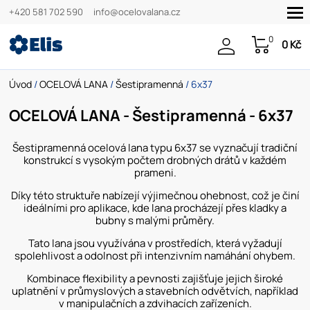
+420 581 702 590
info@ocelovalana.cz
0
0 Kč
Úvod
/
OCELOVÁ LANA
/
Šestipramenná
/ 6x37
OCELOVÁ LANA - Šestipramenná - 6x37
Šestipramenná ocelová lana typu 6x37 se vyznačují tradiční
konstrukcí s vysokým počtem drobných drátů v každém
prameni.
Díky této struktuře nabízejí výjimečnou ohebnost, což je činí
ideálními pro aplikace, kde lana procházejí přes kladky a
bubny s malými průměry.
Tato lana jsou využívána v prostředích, která vyžadují
spolehlivost a odolnost při intenzivním namáhání ohybem.
Kombinace flexibility a pevnosti zajišťuje jejich široké
uplatnění v průmyslových a stavebních odvětvích, například
v manipulačních a zdvihacích zařízeních.