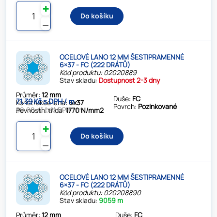
✚
Do košíku
⚊
OCELOVÉ LANO 12 MM ŠESTIPRAMENNÉ
6×37 - FC (222 DRÁTŮ)
Kód produktu: 02020889
Stav skladu:
Dostupnost 2-3 dny
Průměr:
12 mm
Duše:
FC
71.39 Kč s DPH / m
Konstrukce lana:
6x37
Povrch:
Pozinkované
59.00 Kč bez DPH / m
Pevnostní třída:
1770 N/mm2
✚
Do košíku
⚊
OCELOVÉ LANO 12 MM ŠESTIPRAMENNÉ
6×37 - FC (222 DRÁTŮ)
Kód produktu: 020208890
Stav skladu:
9059 m
Průměr:
12 mm
Duše:
FC