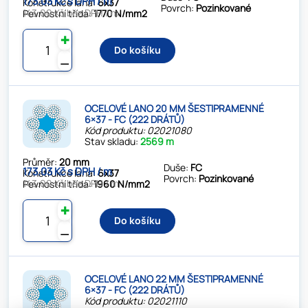
173.03 Kč s DPH / m
Konstrukce lana:
6x37
Povrch:
Pozinkované
143.00 Kč bez DPH / m
Pevnostní třída:
1770 N/mm2
✚
Do košíku
⚊
OCELOVÉ LANO 20 MM ŠESTIPRAMENNÉ
6×37 - FC (222 DRÁTŮ)
Kód produktu: 02021080
Stav skladu:
2569 m
Průměr:
20 mm
Duše:
FC
173.03 Kč s DPH / m
Konstrukce lana:
6x37
Povrch:
Pozinkované
143.00 Kč bez DPH / m
Pevnostní třída:
1960 N/mm2
✚
Do košíku
⚊
OCELOVÉ LANO 22 MM ŠESTIPRAMENNÉ
6×37 - FC (222 DRÁTŮ)
Kód produktu: 02021110