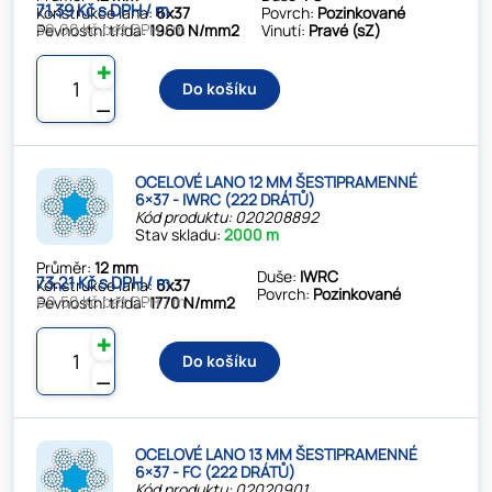
71.39 Kč s DPH / m
Konstrukce lana:
6x37
Povrch:
Pozinkované
59.00 Kč bez DPH / m
Pevnostní třída:
1960 N/mm2
Vinutí:
Pravé (sZ)
✚
Do košíku
⚊
OCELOVÉ LANO 12 MM ŠESTIPRAMENNÉ
6×37 - IWRC (222 DRÁTŮ)
Kód produktu: 020208892
Stav skladu:
2000 m
Průměr:
12 mm
Duše:
IWRC
73.21 Kč s DPH / m
Konstrukce lana:
6x37
Povrch:
Pozinkované
60.50 Kč bez DPH / m
Pevnostní třída:
1770 N/mm2
✚
Do košíku
⚊
OCELOVÉ LANO 13 MM ŠESTIPRAMENNÉ
6×37 - FC (222 DRÁTŮ)
Kód produktu: 02020901