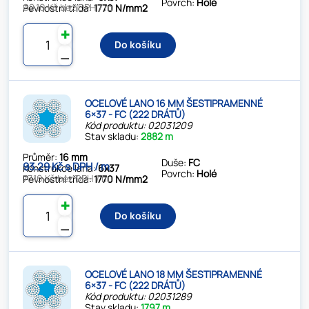
Povrch:
Holé
62.10 Kč bez DPH / m
Pevnostní třída:
1770 N/mm2
✚
Do košíku
⚊
OCELOVÉ LANO 16 MM ŠESTIPRAMENNÉ
6×37 - FC (222 DRÁTŮ)
Kód produktu: 02031209
Stav skladu:
2882 m
Průměr:
16 mm
Duše:
FC
93.29 Kč s DPH / m
Konstrukce lana:
6x37
Povrch:
Holé
77.10 Kč bez DPH / m
Pevnostní třída:
1770 N/mm2
✚
Do košíku
⚊
OCELOVÉ LANO 18 MM ŠESTIPRAMENNÉ
6×37 - FC (222 DRÁTŮ)
Kód produktu: 02031289
Stav skladu:
1797 m