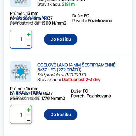
Stav skladu:
2191 m
Průměr:
13 mm
Duše:
FC
74.42 Kč s DPH / m
Konstrukce lana:
6x37
Povrch:
Pozinkované
61.50 Kč bez DPH / m
Pevnostní třída:
1960 N/mm2
✚
Do košíku
⚊
OCELOVÉ LANO 14 MM ŠESTIPRAMENNÉ
6×37 - FC (222 DRÁTŮ)
Kód produktu: 02020939
Stav skladu:
Dostupnost 2-3 dny
Průměr:
14 mm
Duše:
FC
81.68 Kč s DPH / m
Konstrukce lana:
6x37
Povrch:
Pozinkované
67.50 Kč bez DPH / m
Pevnostní třída:
1770 N/mm2
✚
Do košíku
⚊