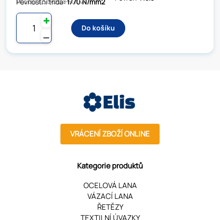
172.00 Kč bez DPH / M
Pevnostní třída:
1770 N/mm2
✚
Do košíku
⚊
VRÁCENÍ ZBOŽÍ ONLINE
Kategorie produktů
OCELOVÁ LANA
VÁZACÍ LANA
ŘETĚZY
TEXTILNÍ ÚVAZKY