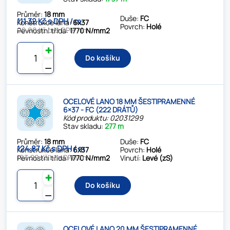
Průměr:
18 mm
Duše:
FC
111.32 Kč s DPH / m
Konstrukce lana:
6x37
Povrch:
Holé
92.00 Kč bez DPH / m
Pevnostní třída:
1770 N/mm2
✚
Do košíku
⚊
OCELOVÉ LANO 18 MM ŠESTIPRAMENNÉ
6×37 - FC (222 DRÁTŮ)
Kód produktu: 02031299
Stav skladu:
277 m
Průměr:
18 mm
Duše:
FC
124.87 Kč s DPH / m
Konstrukce lana:
6x37
Povrch:
Holé
103.20 Kč bez DPH / m
Pevnostní třída:
1770 N/mm2
Vinutí:
Levé (zS)
✚
Do košíku
⚊
OCELOVÉ LANO 20 MM ŠESTIPRAMENNÉ