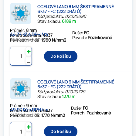
OCELOVÉ LANO 8 MM ŠESTIPRAMENNÉ
6×37 - FC (222 DRÁTŮ)
Kód produktu: 02020690
Stav skladu:
6189 m
Průměr:
8 mm
Duše:
FC
44.77 Kč s DPH / m
Konstrukce lana:
6x37
Povrch:
Pozinkované
37.00 Kč bez DPH / m
Pevnostní třída:
1960 N/mm2
✚
Do košíku
⚊
OCELOVÉ LANO 9 MM ŠESTIPRAMENNÉ
6×37 - FC (222 DRÁTŮ)
Kód produktu: 02020729
Stav skladu:
1270 m
Průměr:
9 mm
Duše:
FC
49.97 Kč s DPH / m
Konstrukce lana:
6x37
Povrch:
Pozinkované
41.30 Kč bez DPH / m
Pevnostní třída:
1770 N/mm2
✚
Do košíku