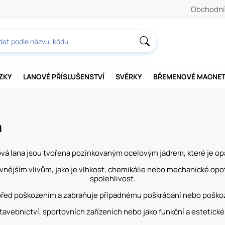
Obchodní
AZKY
LANOVÉ PŘÍSLUŠENSTVÍ
SVĚRKY
BŘEMENOVÉ MAGNE
á
vá lana jsou tvořena pozinkovaným ocelovým jádrem, které je op
vnějším vlivům, jako je vlhkost, chemikálie nebo mechanické opot
spolehlivost.
před poškozením a zabraňuje případnému poškrábání nebo poškozen
tavebnictví, sportovních zařízeních nebo jako funkční a estetick