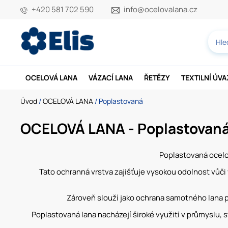
+420 581 702 590
info@ocelovalana.cz
OCELOVÁ LANA
VÁZACÍ LANA
ŘETĚZY
TEXTILNÍ ÚV
Úvod
/
OCELOVÁ LANA
/ Poplastovaná
OCELOVÁ LANA - Poplastovan
Poplastovaná ocelo
Tato ochranná vrstva zajišťuje vysokou odolnost vůči 
Zároveň slouží jako ochrana samotného lana 
Poplastovaná lana nacházejí široké využití v průmyslu, s