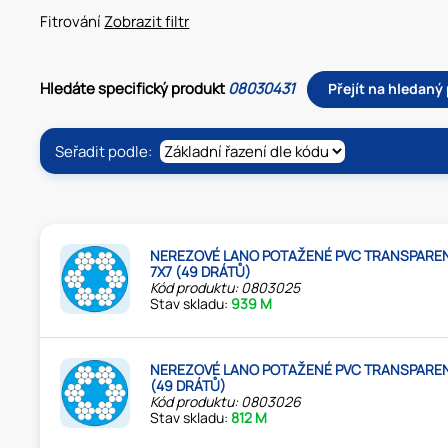
Fitrování
Zobrazit filtr
Hledáte specifický produkt
08030431
Přejít na hledaný
Seřadit podle:
NEREZOVÉ LANO POTAŽENÉ PVC TRANSPARENT
7X7 (49 DRÁTŮ)
Kód produktu: 0803025
Stav skladu:
939 M
NEREZOVÉ LANO POTAŽENÉ PVC TRANSPAREN
(49 DRÁTŮ)
Kód produktu: 0803026
Stav skladu:
812 M