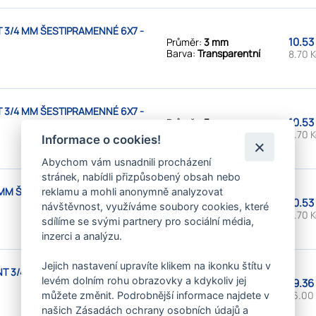
 3/4 MM ŠESTIPRAMENNÉ 6X7 -
10.53
Průměr:
3 mm
Barva:
Transparentní
8.70 
 3/4 MM ŠESTIPRAMENNÉ 6X7 -
10.53
Průměr:
3 mm
Barva:
Transparentní
8.70 
Informace o cookies!
Abychom vám usnadnili procházení
stránek, nabídli přizpůsobený obsah nebo
MM ŠESTIPRAMENNÉ 6X7 - FC (42
reklamu a mohli anonymně analyzovat
10.53
Průměr:
3 mm
návštěvnost, využíváme soubory cookies, které
Barva:
Červená
8.70 
sdílíme se svými partnery pro sociální média,
inzerci a analýzu.
Jejich nastavení upravíte klikem na ikonku štítu v
T 3/4 MM ŠESTIPRAMENNÉ 7X7
levém dolním rohu obrazovky a kdykoliv jej
19.36
Průměr:
3 mm
Barva:
Transparentní
16.00
můžete změnit. Podrobnější informace najdete v
našich Zásadách ochrany osobních údajů a