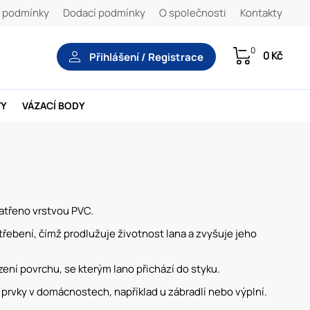
 podmínky
Dodací podmínky
O společnosti
Kontakty
0
0 Kč
Přihlášení / Registrace
TY
VÁZACÍ BODY
atřeno vrstvou PVC.
řebení, čímž prodlužuje životnost lana a zvyšuje jeho
í povrchu, se kterým lano přichází do styku.
é prvky v domácnostech, například u zábradlí nebo výplní.