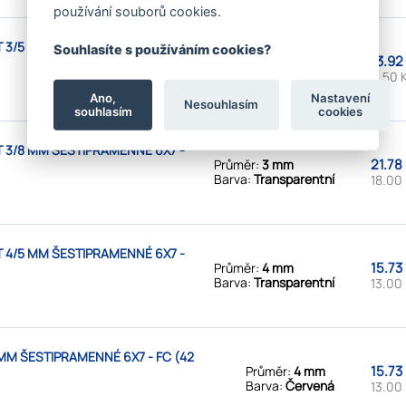
používání souborů cookies.
 3/5 MM ŠESTIPRAMENNÉ 6X7 -
Souhlasíte s používáním cookies?
13.92
Průměr:
3 mm
Barva:
Transparentní
11.50 
Ano,
Nastavení
Nesouhlasím
souhlasím
cookies
 3/8 MM ŠESTIPRAMENNÉ 6X7 -
21.78
Průměr:
3 mm
Barva:
Transparentní
18.00
 4/5 MM ŠESTIPRAMENNÉ 6X7 -
15.73
Průměr:
4 mm
Barva:
Transparentní
13.00
MM ŠESTIPRAMENNÉ 6X7 - FC (42
15.73
Průměr:
4 mm
Barva:
Červená
13.00