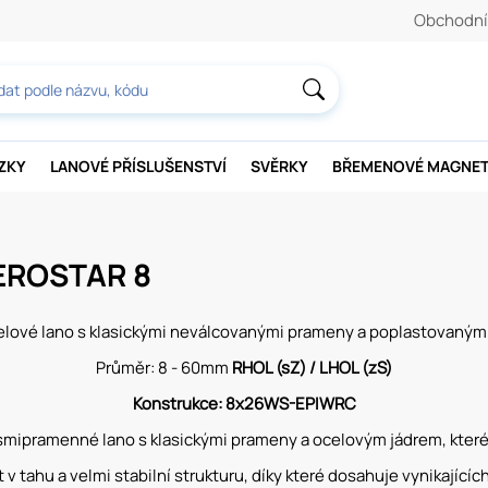
Obchodní
AZKY
LANOVÉ PŘÍSLUŠENSTVÍ
SVĚRKY
BŘEMENOVÉ MAGNE
VEROSTAR 8
lové lano s klasickými neválcovanými prameny a poplastovaným 
Průměr: 8 - 60mm
RHOL (sZ) / LHOL (zS)
Konstrukce: 8x26WS-EPIWRC
smipramenné lano s klasickými prameny a ocelovým jádrem, které
 tahu a velmi stabilní strukturu, díky které dosahuje vynikající