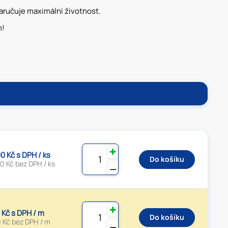
zaručuje maximální životnost.
m!
✚
0 Kč s DPH / ks
Do košíku
0 Kč bez DPH / ks
⚊
✚
0 Kč s DPH / m
Do košíku
0 Kč bez DPH / m
⚊