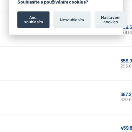
Souhlasíte s používáním cookies?
Ano,
Nastavení
Nesouhlasím
souhlasím
cookies
239.5
198.0
356.9
295.0
387.2
320.0
459.8