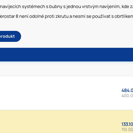
v navíjecích systémech s bubny s jednou vrstvým navíjením, kde 
erostar 8 není odolné proti zkrutu a nesmí se používat s obrtlíke
 produkt
484.0
400.0
133.1
110.0