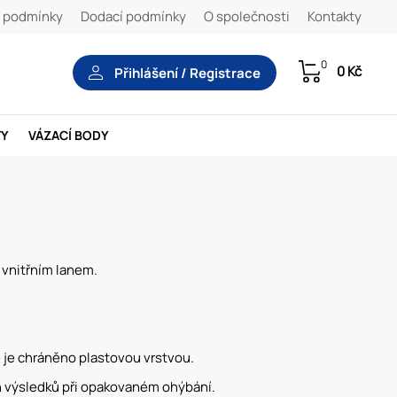
 podmínky
Dodací podmínky
O společnosti
Kontakty
0
0 Kč
Přihlášení / Registrace
TY
VÁZACÍ BODY
vnitřním lanem.
 je chráněno plastovou vrstvou.
ch výsledků při opakovaném ohýbání.