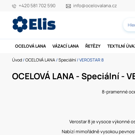
+420 581 702 590
info@ocelovalana.cz
OCELOVÁ LANA
VÁZACÍ LANA
ŘETĚZY
TEXTILNÍ ÚV
Úvod
/
OCELOVÁ LANA
/
Speciální
/ VEROSTAR 8
OCELOVÁ LANA - Speciální - 
8-pramenné oce
Verostar 8 je vysoce výkonné o
Nabízí mimořádně vysokou pevnost v