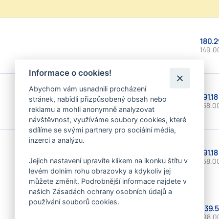
180.2
149.0
Informace o cookies!
Abychom vám usnadnili procházení
191.18
stránek, nabídli přizpůsobený obsah nebo
158.0
reklamu a mohli anonymně analyzovat
návštěvnost, využíváme soubory cookies, které
sdílíme se svými partnery pro sociální média,
inzerci a analýzu.
191.18
Jejich nastavení upravíte klikem na ikonku štítu v
158.0
levém dolním rohu obrazovky a kdykoliv jej
můžete změnit. Podrobnější informace najdete v
našich Zásadách ochrany osobních údajů a
používání souborů cookies.
239.5
198.0