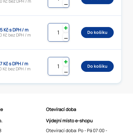
0 Kč bez DPH / m
⚊
✚
5 Kč s DPH / m
Do košíku
0 Kč bez DPH / m
⚊
✚
7 Kč s DPH / m
Do košíku
0 Kč bez DPH / m
⚊
je
Otevírací doba
o.
Výdejní místo e-shopu
8
Otevírací doba: Po - Pá 07:00 -