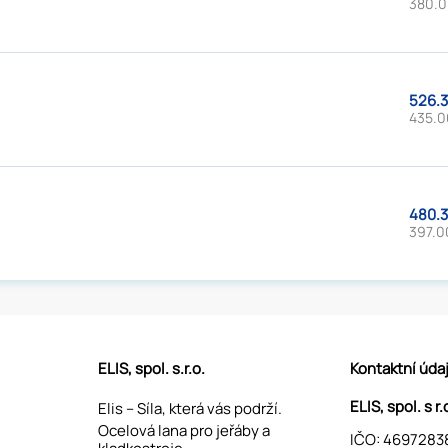
380.0
526.3
435.0
480.3
397.0
ELIS, spol. s.r.o.
Kontaktní úda
ELIS, spol. s r.
Elis – Síla, která vás podrží.
Ocelová lana pro jeřáby a
IČO: 4697283