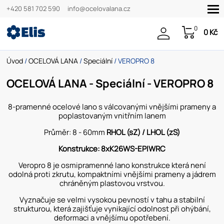
+420 581 702 590
info@ocelovalana.cz
0
0 Kč
Úvod
/
OCELOVÁ LANA
/
Speciální
/ VEROPRO 8
OCELOVÁ LANA - Speciální - VEROPRO 8
8-pramenné ocelové lano s válcovanými vnějšími prameny a
poplastovaným vnitřním lanem
Průměr: 8 - 60mm
RHOL (sZ) / LHOL (zS)
Konstrukce: 8xK26WS-EPIWRC
Veropro 8 je osmipramenné lano konstrukce která není
odolná proti zkrutu, kompaktními vnějšími prameny a jádrem
chráněným plastovou vrstvou.
Vyznačuje se velmi vysokou pevností v tahu a stabilní
strukturou, která zajišťuje vynikající odolnost při ohýbání,
deformaci a vnějšímu opotřebení.