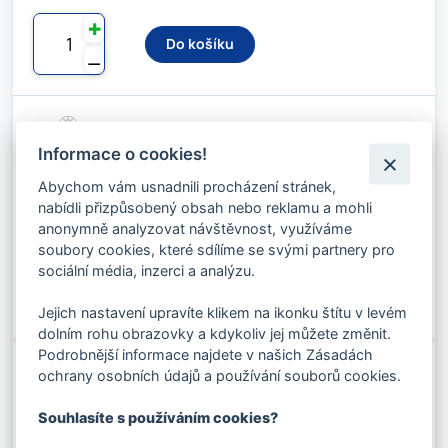
✚
Do košíku
⚊
VEROPRO 8 - 14 MM 1960 B SZ RHOL
Kód produktu: 08506141
Informace o cookies!
Stav skladu:
286 m
Abychom vám usnadnili procházení stránek,
nabídli přizpůsobený obsah nebo reklamu a mohli
296.45 Kč s DPH / m
anonymně analyzovat návštěvnost, využíváme
245.00 Kč bez DPH / m
soubory cookies, které sdílíme se svými partnery pro
sociální média, inzerci a analýzu.
✚
Do košíku
⚊
Jejich nastavení upravíte klikem na ikonku štítu v levém
dolním rohu obrazovky a kdykoliv jej můžete změnit.
Podrobnější informace najdete v našich Zásadách
ochrany osobních údajů a používání souborů cookies.
VEROPRO 8 - 14 MM 1960 B ZS LHOL
Kód produktu: 08506142
Stav skladu:
341 m
Souhlasíte s používáním cookies?