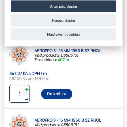
296.45 Kč s DPH / m
Ano, souhlasím
245.00 Kč bez DPH / m
✚
Nesouhlasím
Do košíku
⚊
Nastavení cookies
VEROPRO 8 - 15 MM 1960 B SZ RHOL
Kód produktu: 08506151
Stav skladu:
407 m
347.27 Kč s DPH / m
287.00 Kč bez DPH / m
✚
Do košíku
⚊
VEROPRO 8 - 16 MM 1960 B SZ RHOL
Kód produktu: 08506161