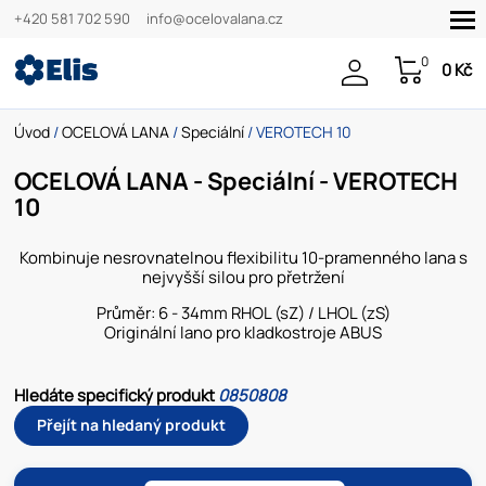
+420 581 702 590
info@ocelovalana.cz
0
0 Kč
Úvod
/
OCELOVÁ LANA
/
Speciální
/ VEROTECH 10
OCELOVÁ LANA - Speciální - VEROTECH
10
Kombinuje nesrovnatelnou flexibilitu 10-pramenného lana s
nejvyšší silou pro přetržení
Průměr: 6 - 34mm RHOL (sZ) / LHOL (zS)
Originální lano pro kladkostroje ABUS
Hledáte specifický produkt
0850808
Přejít na hledaný produkt