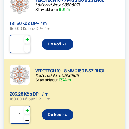
VEROTECH 10 - 7 MM 2160 B ZS LHOL
Kód produktu: 08508071
Stav skladu:
901 m
181.50 Kč s DPH / m
150.00 Kč bez DPH / m
✚
Do košíku
⚊
VEROTECH 10 - 8 MM 2160 B SZ RHOL
Kód produktu: 0850808
Stav skladu:
1374 m
203.28 Kč s DPH / m
168.00 Kč bez DPH / m
✚
Do košíku
⚊