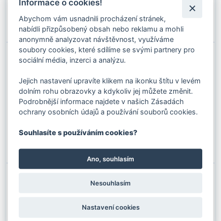
Informace o cookies!
✚
Do košíku
Abychom vám usnadnili procházení stránek,
⚊
nabídli přizpůsobený obsah nebo reklamu a mohli
anonymně analyzovat návštěvnost, využíváme
soubory cookies, které sdílíme se svými partnery pro
sociální média, inzerci a analýzu.
VEROTECH 10 - 11 MM 2160 B SZ RHOL
Kód produktu: 0850811
Stav skladu:
324 m
Jejich nastavení upravíte klikem na ikonku štítu v levém
dolním rohu obrazovky a kdykoliv jej můžete změnit.
Podrobnější informace najdete v našich Zásadách
251.68 Kč s DPH / m
208.00 Kč bez DPH / m
ochrany osobních údajů a používání souborů cookies.
✚
Souhlasíte s používáním cookies?
Do košíku
⚊
Ano, souhlasím
VEROTECH 10 - 11 MM 2160 B ZS LHOL
Nesouhlasím
Kód produktu: 08508111
Stav skladu:
501 m
Nastavení cookies