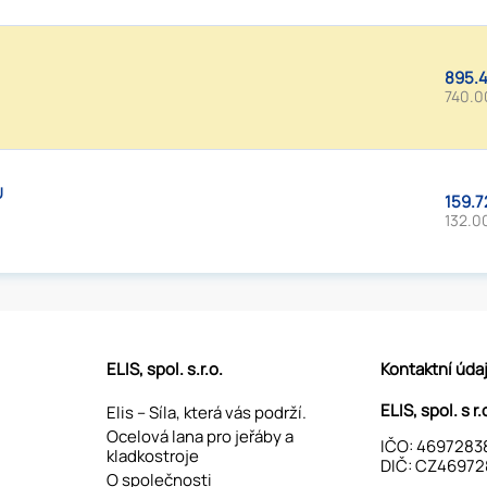
895.4
740.0
U
159.7
132.0
ELIS, spol. s.r.o.
Kontaktní úda
ELIS, spol. s r.
Elis – Síla, která vás podrží.
Ocelová lana pro jeřáby a
IČO: 4697283
kladkostroje
DIČ: CZ46972
O společnosti