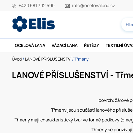
+420 581 702 590
info@ocelovalana.cz
OCELOVÁ LANA
VÁZACÍ LANA
ŘETĚZY
TEXTILNÍ ÚV
Úvod
/
LANOVÉ PŘÍSLUŠENSTVÍ
/ Třmeny
LANOVÉ PŘÍSLUŠENSTVÍ - Třm
povrch: žárově p
Třmeny jsou součástí lanového příslušen
Třmeny mají charakteristický tvar ve formě podkovy (omeg
Třmeny se používají 