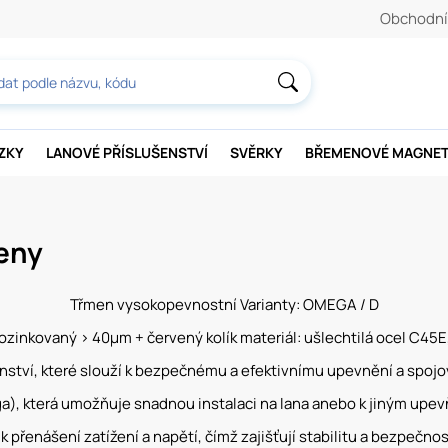
Obchodní
AZKY
LANOVÉ PŘÍSLUŠENSTVÍ
SVĚRKY
BŘEMENOVÉ MAGNE
eny
Třmen vysokopevnostní Varianty: OMEGA / D
ozinkovaný > 40µm + červený kolík materiál: ušlechtilá ocel C4
ství, které slouží k bezpečnému a efektivnímu upevnění a spojov
a), která umožňuje snadnou instalaci na lana anebo k jiným upev
k přenášení zatížení a napětí, čímž zajišťují stabilitu a bezpečn