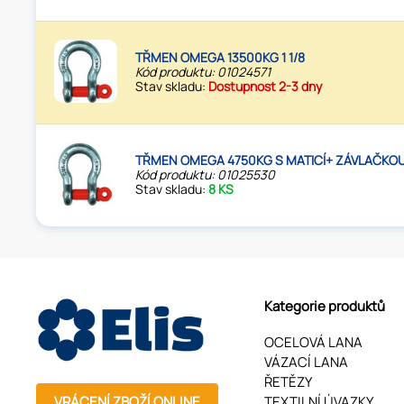
TŘMEN OMEGA 13500KG 1 1/8
Kód produktu: 01024571
Stav skladu:
Dostupnost 2-3 dny
TŘMEN OMEGA 4750KG S MATICÍ+ ZÁVLAČKO
Kód produktu: 01025530
Stav skladu:
8 KS
Kategorie produktů
OCELOVÁ LANA
VÁZACÍ LANA
ŘETĚZY
VRÁCENÍ ZBOŽÍ ONLINE
TEXTILNÍ ÚVAZKY