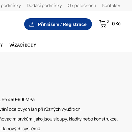
 podmínky
Dodací podmínky
O společnosti
Kontakty
0
0 Kč
Přihlášení / Registrace
TY
VÁZACÍ BODY
5E, Re 450-600MPa
ání ocelových lan při různých využitích.
ňovacím prvkům, jako jsou sloupy, kladky nebo konstrukce.
ost lanových systémů.