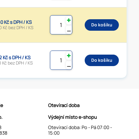
✚
0 Kč s DPH / KS
Do košíku
0 Kč bez DPH / KS
⚊
✚
2 Kč s DPH / KS
Do košíku
0 Kč bez DPH / KS
⚊
je
Otevírací doba
o.
Výdejní místo e-shopu
8
Otevírací doba: Po - Pá 07:00 -
838
15:00