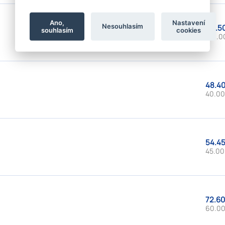
Ano,
Nastavení
Nesouhlasím
181.5
souhlasím
cookies
150.0
48.40
40.00
54.45
45.00
72.60
60.00