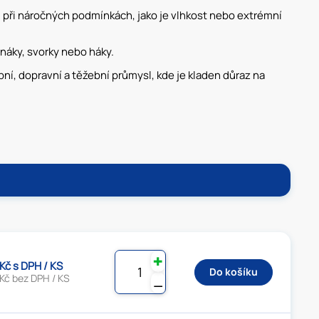
 i při náročných podmínkách, jako je vlhkost nebo extrémní
náky, svorky nebo háky.
ní, dopravní a těžební průmysl, kde je kladen důraz na
✚
 Kč s DPH / KS
Do košíku
Kč bez DPH / KS
⚊