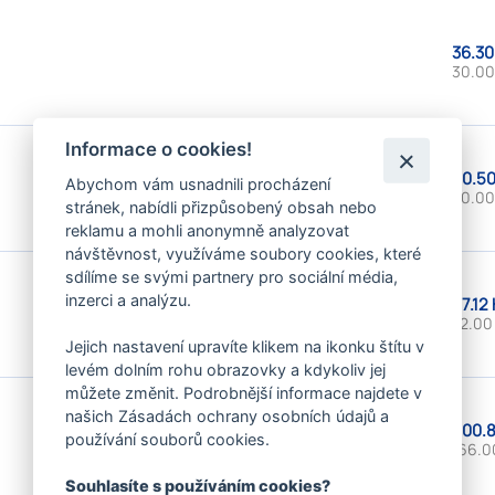
36.30
30.00
Informace o cookies!
60.50
Abychom vám usnadnili procházení
50.00
stránek, nabídli přizpůsobený obsah nebo
reklamu a mohli anonymně analyzovat
návštěvnost, využíváme soubory cookies, které
sdílíme se svými partnery pro sociální média,
inzerci a analýzu.
87.12
72.00
Jejich nastavení upravíte klikem na ikonku štítu v
levém dolním rohu obrazovky a kdykoliv jej
můžete změnit. Podrobnější informace najdete v
našich Zásadách ochrany osobních údajů a
200.8
používání souborů cookies.
166.0
Souhlasíte s používáním cookies?