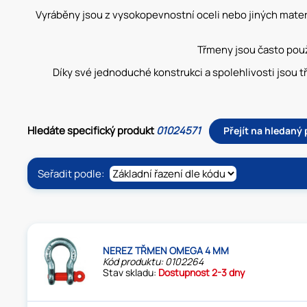
Vyráběny jsou z vysokopevnostní oceli nebo jiných materiá
Třmeny jsou často použ
Díky své jednoduché konstrukci a spolehlivosti jsou t
Hledáte specifický produkt
01024571
Přejít na hledaný
Seřadit podle:
NEREZ TŘMEN OMEGA 4 MM
Kód produktu: 0102264
Stav skladu:
Dostupnost 2-3 dny