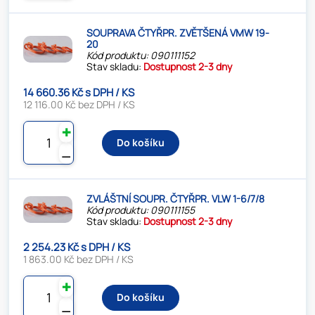
SOUPRAVA ČTYŘPR. ZVĚTŠENÁ VMW 19-
20
Kód produktu: 090111152
Stav skladu:
Dostupnost 2-3 dny
14 660.36 Kč s DPH / KS
12 116.00 Kč bez DPH / KS
✚
Do košíku
⚊
ZVLÁŠTNÍ SOUPR. ČTYŘPR. VLW 1-6/7/8
Kód produktu: 090111155
Stav skladu:
Dostupnost 2-3 dny
2 254.23 Kč s DPH / KS
1 863.00 Kč bez DPH / KS
✚
Do košíku
⚊