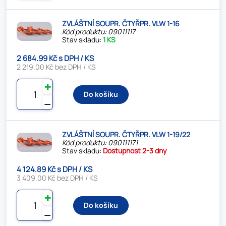
ZVLÁŠTNÍ SOUPR. ČTYŘPR. VLW 1-16
Kód produktu: 09011117
Stav skladu:
1 KS
2 684.99 Kč s DPH / KS
2 219.00 Kč bez DPH / KS
✚
Do košíku
⚊
ZVLÁŠTNÍ SOUPR. ČTYŘPR. VLW 1-19/22
Kód produktu: 090111171
Stav skladu:
Dostupnost 2-3 dny
4 124.89 Kč s DPH / KS
3 409.00 Kč bez DPH / KS
✚
Do košíku
⚊