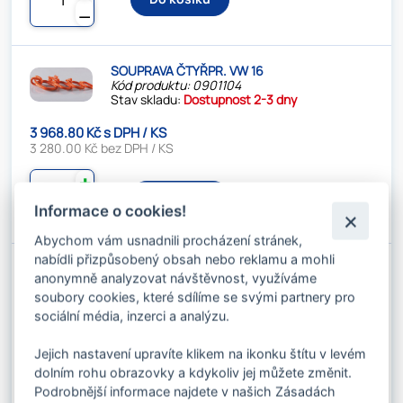
⚊
SOUPRAVA ČTYŘPR. VW 16
Kód produktu: 0901104
Stav skladu:
Dostupnost 2-3 dny
3 968.80 Kč s DPH / KS
3 280.00 Kč bez DPH / KS
✚
Do košíku
⚊
Informace o cookies!
Abychom vám usnadnili procházení stránek,
nabídli přizpůsobený obsah nebo reklamu a mohli
SOUPRAVA ČTYŘPR. VW 19-20
anonymně analyzovat návštěvnost, využíváme
Kód produktu: 0901105
Stav skladu:
Dostupnost 2-3 dny
soubory cookies, které sdílíme se svými partnery pro
sociální média, inzerci a analýzu.
10 339.45 Kč s DPH / KS
8 545.00 Kč bez DPH / KS
Jejich nastavení upravíte klikem na ikonku štítu v levém
dolním rohu obrazovky a kdykoliv jej můžete změnit.
✚
Podrobnější informace najdete v našich Zásadách
Do košíku