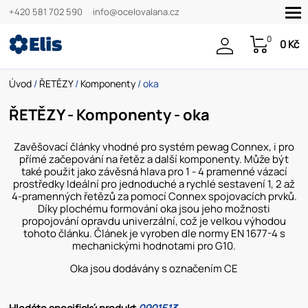
+420 581 702 590
info@ocelovalana.cz
0
0 Kč
Úvod
/
ŘETĚZY
/
Komponenty
/ oka
ŘETĚZY - Komponenty - oka
Zavěšovací články vhodné pro systém pewag Connex, i pro
přímé začepování na řetěz a další komponenty. Může být
také použit jako závěsná hlava pro 1 - 4 pramenné vázací
prostředky Ideální pro jednoduché a rychlé sestavení 1, 2 až
4-pramenných řetězů za pomocí Connex spojovacích prvků.
Díky plochému formování oka jsou jeho možnosti
propojování opravdu univerzální, což je velkou výhodou
tohoto článku. Článek je vyroben dle normy EN 1677-4 s
mechanickými hodnotami pro G10.
Oka jsou dodávány s označením CE