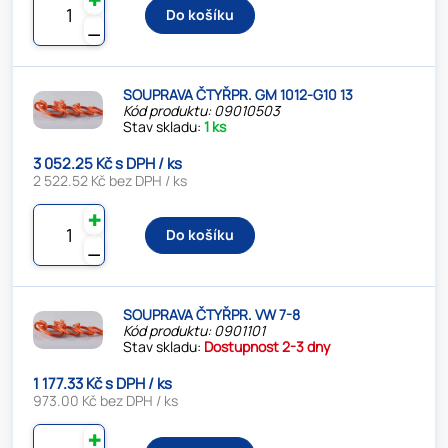
✚
Do košíku
⚊
SOUPRAVA ČTYŘPR. GM 1012-G10 13
Kód produktu: 09010503
Stav skladu:
1 ks
3 052.25 Kč s DPH / ks
2 522.52 Kč bez DPH / ks
✚
Do košíku
⚊
SOUPRAVA ČTYŘPR. VW 7-8
Kód produktu: 0901101
Stav skladu:
Dostupnost 2-3 dny
1 177.33 Kč s DPH / ks
973.00 Kč bez DPH / ks
✚