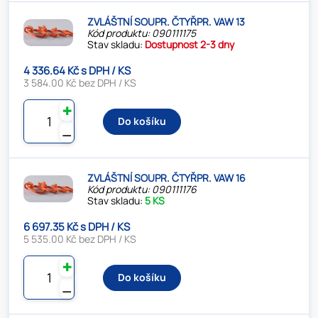
ZVLÁŠTNÍ SOUPR. ČTYŘPR. VAW 13
Kód produktu: 090111175
Stav skladu:
Dostupnost 2-3 dny
4 336.64 Kč s DPH / KS
3 584.00 Kč bez DPH / KS
✚
Do košíku
⚊
ZVLÁŠTNÍ SOUPR. ČTYŘPR. VAW 16
Kód produktu: 090111176
Stav skladu:
5 KS
6 697.35 Kč s DPH / KS
5 535.00 Kč bez DPH / KS
✚
Do košíku
⚊