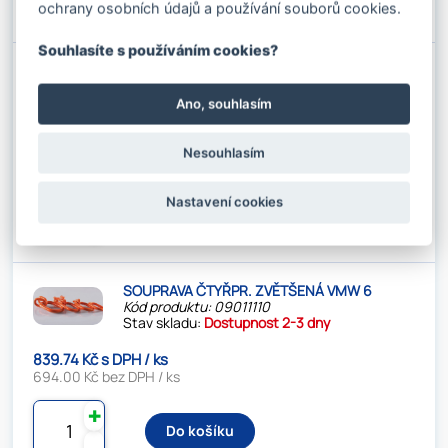
⚊
ochrany osobních údajů a používání souborů cookies.
Souhlasíte s používáním cookies?
SOUPRAVA ČTYŘPR. VW 26
Kód produktu: 09011053
Stav skladu:
Dostupnost 2-3 dny
Ano, souhlasím
18 805.82 Kč s DPH / KS
Nesouhlasím
15 542.00 Kč bez DPH / KS
✚
Nastavení cookies
Do košíku
⚊
SOUPRAVA ČTYŘPR. ZVĚTŠENÁ VMW 6
Kód produktu: 09011110
Stav skladu:
Dostupnost 2-3 dny
839.74 Kč s DPH / ks
694.00 Kč bez DPH / ks
✚
Do košíku
⚊