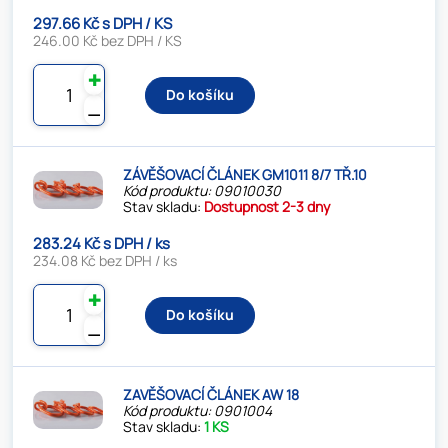
297.66 Kč s DPH / KS
246.00 Kč bez DPH / KS
✚
Do košíku
⚊
ZÁVĚŠOVACÍ ČLÁNEK GM1011 8/7 TŘ.10
Kód produktu: 09010030
Stav skladu:
Dostupnost 2-3 dny
283.24 Kč s DPH / ks
234.08 Kč bez DPH / ks
✚
Do košíku
⚊
ZAVĚŠOVACÍ ČLÁNEK AW 18
Kód produktu: 0901004
Stav skladu:
1 KS