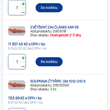
✚
Do košíku
⚊
ZVĚTŠENÝ ZAV.ČLÁNEK MW 56
Kód produktu: 0901018
Stav skladu:
Dostupnost 2-3 dny
11 307.45 Kč s DPH / ks
9 345.00 Kč bez DPH / ks
✚
Do košíku
⚊
SOUPRAVA ČTYŘPR. GM 1012-G10 6
Kód produktu: 09010500
Stav skladu:
3 ks
763.99 Kč s DPH / ks
631.40 Kč bez DPH / ks