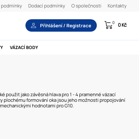
 podmínky
Dodací podmínky
O společnosti
Kontakty
0
0 Kč
Přihlášení / Registrace
TY
VÁZACÍ BODY
é použit jako závěsná hlava pro 1 - 4 pramenné vázací
íky plochému formování oka jsou jeho možnosti propojování
 s mechanickými hodnotami pro G10.