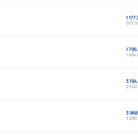
1 177.
973.0
1 795
1 484.
3 194
2 640
3 968
3 280