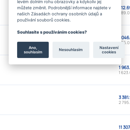
levém dolním rohu obrazovky a kdykoliv jej
712.6
můžete změnit. Podrobnější informace najdete v
589.0
našich Zásadách ochrany osobních údajů a
používání souborů cookies.
Souhlasíte s používáním cookies?
1 046
865.0
Ano,
Nastavení
Nesouhlasím
souhlasím
cookies
1 963
1 623.
3 381.
2 795.
11 307