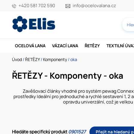
+420 581 702 590
info@ocelovalana.cz
OCELOVÁ LANA
VÁZACÍ LANA
ŘETĚZY
TEXTILNÍ ÚV
Úvod
/
ŘETĚZY
/
Komponenty
/ oka
ŘETĚZY - Komponenty - oka
Zavěšovací články vhodné pro systém pewag Connex, i 
prostředky Ideální pro jednoduché a rychlé sestavení 1, 
opravdu univerzální, což je velko
Hledáte specifický produkt
0901527
Přejít na hledaný 