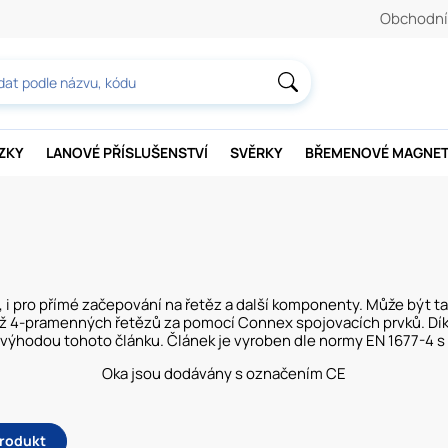
Obchodní
AZKY
LANOVÉ PŘÍSLUŠENSTVÍ
SVĚRKY
BŘEMENOVÉ MAGNE
pro přímé začepování na řetěz a další komponenty. Může být tak
2 až 4-pramenných řetězů za pomocí Connex spojovacích prvků. D
u výhodou tohoto článku. Článek je vyroben dle normy EN 1677-4
Oka jsou dodávány s označením CE
produkt