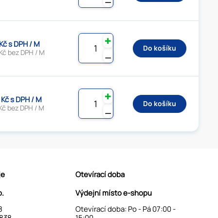
⚊
✚
 Kč s DPH / M
Do košíku
Kč bez DPH / M
⚊
✚
 Kč s DPH / M
Do košíku
Kč bez DPH / M
⚊
je
Otevírací doba
o.
Výdejní místo e-shopu
8
Otevírací doba: Po - Pá 07:00 -
838
15:00