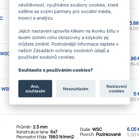
návštěvnost, využíváme soubory cookies, které
sdílíme se svými partnery pro sociální média,
inzerci a analýzu.
FC
Průměr:
8 mm
33.88
Duše:
FC
Konstrukce lana:
6x7
Povrch:
Pozinkované
28.00
Pevnostní třída:
1960 N/mm2
Jejich nastavení upravíte klikem na ikonku štítu v
levém dolním rohu obrazovky a kdykoliv jej
můžete změnit. Podrobnější informace najdete v
našich Zásadách ochrany osobních údajů a
- WSC
Průměr:
1.8 mm
používání souborů cookies.
5.86 
Duše:
WSC
Konstrukce lana:
6x7
Povrch:
Pozinkované
4.84 
Pevnostní třída:
1960 N/mm2
Souhlasíte s používáním cookies?
Ano,
Nastavení
- WSC
Nesouhlasím
Průměr:
2.5 mm
souhlasím
cookies
6.05 
Duše:
WSC
Konstrukce lana:
6x7
Povrch:
Pozinkované
5.00 
Pevnostní třída:
1770 N/mm2
-
Průměr:
2.5 mm
6.05 
Duše:
WSC
Konstrukce lana:
6x7
Povrch:
Pozinkované
5.00 
Pevnostní třída:
1960 N/mm2