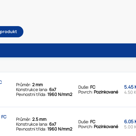
ý produkt
C
Průměr:
2 mm
5.45 
Duše:
FC
Konstrukce lana:
6x7
Povrch:
Pozinkované
4.50 
Pevnostní třída:
1960 N/mm2
 FC
Průměr:
2.5 mm
6.05 
Duše:
FC
Konstrukce lana:
6x7
Povrch:
Pozinkované
5.00 
Pevnostní třída:
1960 N/mm2