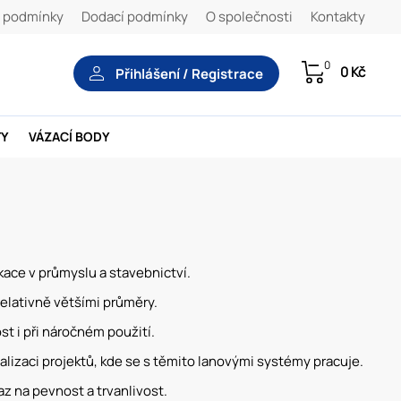
 podmínky
Dodací podmínky
O společnosti
Kontakty
0
0 Kč
Přihlášení / Registrace
TY
VÁZACÍ BODY
kace v průmyslu a stavebnictví.
elativně většími průměry.
st i při náročném použití.
alizaci projektů, kde se s těmito lanovými systémy pracuje.
az na pevnost a trvanlivost.