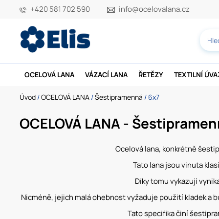
+420 581 702 590
info@ocelovalana.cz
OCELOVÁ LANA
VÁZACÍ LANA
ŘETĚZY
TEXTILNÍ ÚV
Úvod
/
OCELOVÁ LANA
/
Šestipramenná
/ 6x7
OCELOVÁ LANA - Šestipramenn
Ocelová lana, konkrétně šestip
Tato lana jsou vinuta kl
Díky tomu vykazují vynika
Nicméně, jejich malá ohebnost vyžaduje použití kladek a bu
Tato specifika činí šestipr