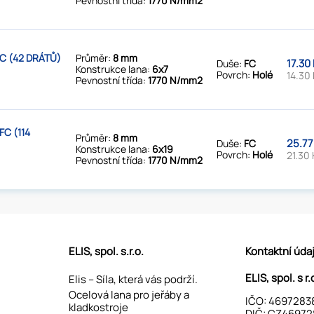
Pevnostní třída:
1770 N/mm2
C (42 DRÁTŮ)
Průměr:
8 mm
17.30
Duše:
FC
Konstrukce lana:
6x7
Povrch:
Holé
14.30 
Pevnostní třída:
1770 N/mm2
C (114
Průměr:
8 mm
25.77
Duše:
FC
Konstrukce lana:
6x19
Povrch:
Holé
21.30 
Pevnostní třída:
1770 N/mm2
ELIS, spol. s.r.o.
Kontaktní úda
ELIS, spol. s r.
Elis – Síla, která vás podrží.
Ocelová lana pro jeřáby a
IČO: 4697283
kladkostroje
DIČ: CZ46972