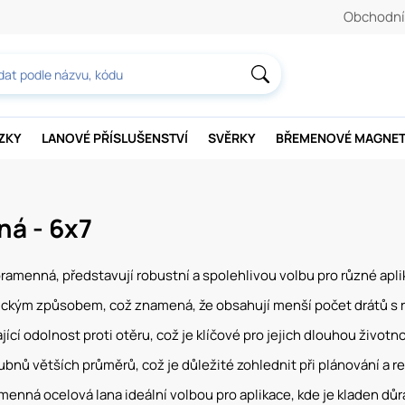
Obchodní
AZKY
LANOVÉ PŘÍSLUŠENSTVÍ
SVĚRKY
BŘEMENOVÉ MAGNE
á - 6x7
ramenná, představují robustní a spolehlivou volbu pro různé apli
asickým způsobem, což znamená, že obsahují menší počet drátů s r
jící odolnost proti otěru, což je klíčové pro jejich dlouhou životno
bnů větších průměrů, což je důležité zohlednit při plánování a re
amenná ocelová lana ideální volbou pro aplikace, kde je kladen důr