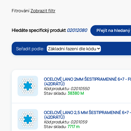
Fitrování
Zobrazit filtr
Hledáte specifický produkt
02012080
Přejít na hledan
Seřadit podle:
OCELOVÉ LANO 2MM ŠESTIPRAMENNÉ 6×7 - F
(42DRÁTŮ)
Kód produktu: 02010550
Stav skladu:
38380 M
OCELOVÉ LANO 2,5 MM ŠESTIPRAMENNÉ 6×7 -
(42DRÁTŮ)
Kód produktu: 0201059
Stav skladu:
7717 m