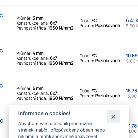
FC
Průměr:
3 mm
6.41 
Duše:
FC
Konstrukce lana:
6x7
Povrch:
Pozinkované
5.30 
Pevnostní třída:
1960 N/mm2
FC
Průměr:
4 mm
10.89
Duše:
FC
Konstrukce lana:
6x7
Povrch:
Pozinkované
9.00 
Pevnostní třída:
1960 N/mm2
FC
Průměr:
5 mm
15.73
Duše:
FC
Konstrukce lana:
6x7
Povrch:
Pozinkované
13.00
Pevnostní třída:
1960 N/mm2
Informace o cookies!
FC
Průměr:
6 mm
Abychom vám usnadnili procházení
21.78
Duše:
FC
Konstrukce lana:
6x7
stránek, nabídli přizpůsobený obsah nebo
Povrch:
Pozinkované
18.00
Pevnostní třída:
1960 N/mm2
reklamu a mohli anonymně analyzovat