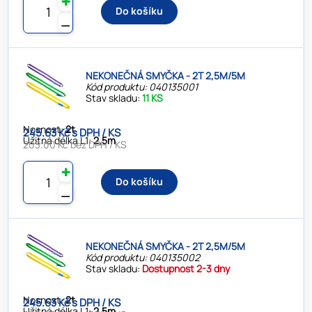
✚
Do košíku
⚊
NEKONEČNÁ SMYČKA - 2T 2,5M/5M
Kód produktu: 040135001
Stav skladu:
11 KS
Nosnost:
2t
245.63 Kč s DPH / KS
Užitná délka L1:
2,5m
203.00 Kč bez DPH / KS
✚
Do košíku
⚊
NEKONEČNÁ SMYČKA - 2T 2,5M/5M
Kód produktu: 040135002
Stav skladu:
Dostupnost 2-3 dny
Nosnost:
2t
245.63 Kč s DPH / KS
Užitná délka L1:
2,5m