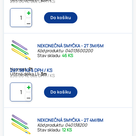
203.00 Kč bez DPH / KS
✚
Do košíku
⚊
NEKONEČNÁ SMYČKA - 2T 3M/6M
Kód produktu: 04013600200
Stav skladu:
46 KS
Nosnost:
2t
287.98 Kč s DPH / KS
Užitná délka L1:
3m
238.00 Kč bez DPH / KS
✚
Do košíku
⚊
NEKONEČNÁ SMYČKA - 2T 4M/8M
Kód produktu: 040138200
Stav skladu:
12 KS