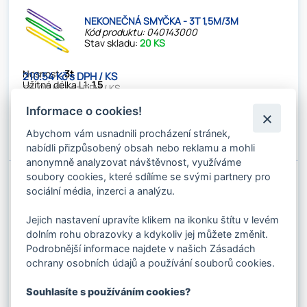
NEKONEČNÁ SMYČKA - 3T 1,5M/3M
Kód produktu: 040143000
Stav skladu:
20 KS
Nosnost:
3t
210.54 Kč s DPH / KS
Užitná délka L1:
1,5
174.00 Kč bez DPH / KS
Informace o cookies!
✚
Do košíku
Abychom vám usnadnili procházení stránek,
⚊
nabídli přizpůsobený obsah nebo reklamu a mohli
anonymně analyzovat návštěvnost, využíváme
soubory cookies, které sdílíme se svými partnery pro
NEKONEČNÁ SMYČKA - 3T 2M/4M
sociální média, inzerci a analýzu.
Kód produktu: 040144000
Stav skladu:
35 KS
Jejich nastavení upravíte klikem na ikonku štítu v levém
dolním rohu obrazovky a kdykoliv jej můžete změnit.
Nosnost:
3t
277.09 Kč s DPH / KS
Podrobnější informace najdete v našich Zásadách
Užitná délka L1:
2m
229.00 Kč bez DPH / KS
ochrany osobních údajů a používání souborů cookies.
✚
Souhlasíte s používáním cookies?
Do košíku
⚊