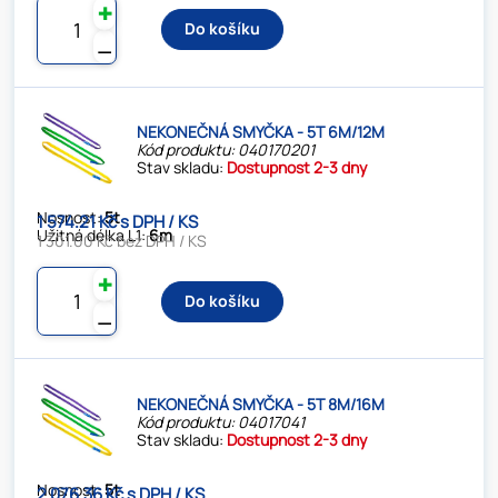
✚
Do košíku
⚊
NEKONEČNÁ SMYČKA - 5T 6M/12M
Kód produktu: 040170201
Stav skladu:
Dostupnost 2-3 dny
Nosnost:
5t
1 574.21 Kč s DPH / KS
Užitná délka L1:
6m
1 301.00 Kč bez DPH / KS
✚
Do košíku
⚊
NEKONEČNÁ SMYČKA - 5T 8M/16M
Kód produktu: 04017041
Stav skladu:
Dostupnost 2-3 dny
Nosnost:
5t
2 076.36 Kč s DPH / KS