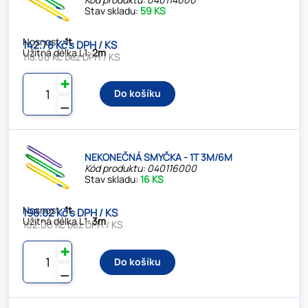
Stav skladu:
59 KS
Nosnost:
1t
142.78 Kč s DPH / KS
Užitná délka L1:
2m
118.00 Kč bez DPH / KS
✚
Do košíku
⚊
NEKONEČNÁ SMYČKA - 1T 3M/6M
Kód produktu: 040116000
Stav skladu:
16 KS
Nosnost:
1t
196.02 Kč s DPH / KS
Užitná délka L1:
3m
162.00 Kč bez DPH / KS
✚
Do košíku
⚊