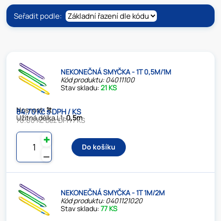
Seřadit podle:
NEKONEČNÁ SMYČKA - 1T 0,5M/1M
Kód produktu: 04011100
Stav skladu:
21 KS
Nosnost:
1t
84.70 Kč s DPH / KS
Užitná délka L1:
0,5m
70.00 Kč bez DPH / KS
✚
Do košíku
⚊
NEKONEČNÁ SMYČKA - 1T 1M/2M
Kód produktu: 0401121020
Stav skladu:
77 KS