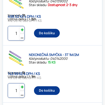
Kód produktu: 040139002
Stav skladu:
Dostupnost 2-3 dny
Nosnost:
2t
498.52 Kč s DPH / KS
Užitná délka L1:
5m
412.00 Kč bez DPH / KS
✚
Do košíku
⚊
NEKONEČNÁ SMYČKA - 3T 1M/2M
Kód produktu: 040142000
Stav skladu:
15 KS
Nosnost:
3t
143.99 Kč s DPH / KS
Užitná délka L1:
1m
119.00 Kč bez DPH / KS
✚
Do košíku
⚊