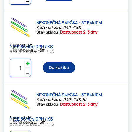
NEKONEČNÁ SMYČKA - 5T 5M/10M
Kód produktu: 04017001
Stav skladu:
Dostupnost 2-3 dny
Nosnost:
5t
1 132.56 Kč s DPH / KS
Užitná délka L1:
5m
936.00 Kč bez DPH / KS
✚
Do košíku
⚊
NEKONEČNÁ SMYČKA - 5T 5M/10M
Kód produktu: 0401700100
Stav skladu:
Dostupnost 2-3 dny
Nosnost:
5t
1 132.56 Kč s DPH / KS
Užitná délka L1:
5m
936.00 Kč bez DPH / KS