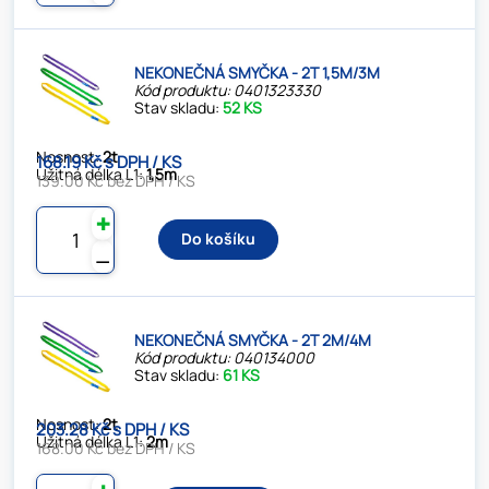
NEKONEČNÁ SMYČKA - 2T 1,5M/3M
Kód produktu: 0401323330
Stav skladu:
52 KS
Nosnost:
2t
168.19 Kč s DPH / KS
Užitná délka L1:
1,5m
139.00 Kč bez DPH / KS
✚
Do košíku
⚊
NEKONEČNÁ SMYČKA - 2T 2M/4M
Kód produktu: 040134000
Stav skladu:
61 KS
Nosnost:
2t
203.28 Kč s DPH / KS
Užitná délka L1:
2m
168.00 Kč bez DPH / KS