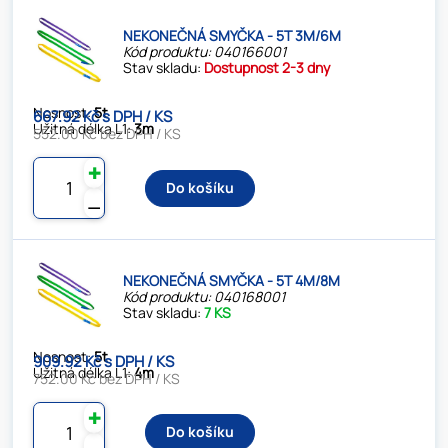
NEKONEČNÁ SMYČKA - 5T 3M/6M
Kód produktu: 040166001
Stav skladu:
Dostupnost 2-3 dny
Nosnost:
5t
667.92 Kč s DPH / KS
Užitná délka L1:
3m
552.00 Kč bez DPH / KS
✚
Do košíku
⚊
NEKONEČNÁ SMYČKA - 5T 4M/8M
Kód produktu: 040168001
Stav skladu:
7 KS
Nosnost:
5t
909.92 Kč s DPH / KS
Užitná délka L1:
4m
752.00 Kč bez DPH / KS
✚
Do košíku
⚊