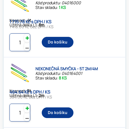
Kód produktu: 04016000
Stav skladu:
1 KS
Nosnost:
4t
1 715.78 Kč s DPH / KS
Užitná délka L1:
8m
1 418.00 Kč bez DPH / KS
✚
Do košíku
⚊
NEKONEČNÁ SMYČKA - 5T 2M/4M
Kód produktu: 040164001
Stav skladu:
8 KS
Nosnost:
5t
464.64 Kč s DPH / KS
Užitná délka L1:
2m
384.00 Kč bez DPH / KS
✚
Do košíku
⚊