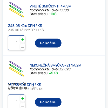
VINUTÉ SMYČKY- 1T 4M/8M
Kód produktu: 040118000
Stav skladu:
11 KS
248.05 Kč s DPH / KS
205.00 Kč bez DPH / KS
✚
Do košíku
⚊
NEKONEČNÁ SMYČKA - 2T 1M/2M
Kód produktu: 0401321020
Stav skladu:
45 KS
Nosnost:
2t
130.68 Kč s DPH / KS
Užitná délka L1:
1m
108.00 Kč bez DPH / KS
✚
Do košíku
⚊