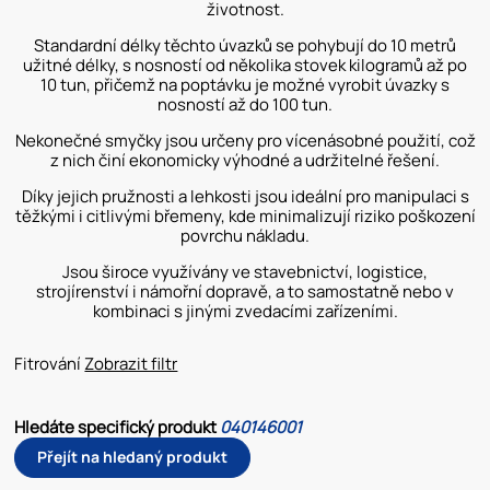
životnost.
Standardní délky těchto úvazků se pohybují do 10 metrů
užitné délky, s nosností od několika stovek kilogramů až po
10 tun, přičemž na poptávku je možné vyrobit úvazky s
nosností až do 100 tun.
Nekonečné smyčky jsou určeny pro vícenásobné použití, což
z nich činí ekonomicky výhodné a udržitelné řešení.
Díky jejich pružnosti a lehkosti jsou ideální pro manipulaci s
těžkými i citlivými břemeny, kde minimalizují riziko poškození
povrchu nákladu.
Jsou široce využívány ve stavebnictví, logistice,
strojírenství i námořní dopravě, a to samostatně nebo v
kombinaci s jinými zvedacími zařízeními.
Fitrování
Zobrazit filtr
Hledáte specifický produkt
040146001
Přejít na hledaný produkt