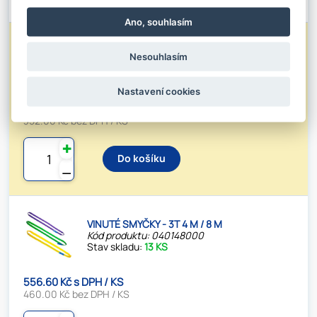
Ano, souhlasím
NEKONEČNÁ SMYČKA - 3T 3M/6M
Nesouhlasím
Kód produktu: 040146001
Stav skladu:
40 KS
Nastavení cookies
Nosnost:
3t
425.92 Kč s DPH / KS
Užitná délka L1:
3m
352.00 Kč bez DPH / KS
✚
Do košíku
⚊
VINUTÉ SMYČKY - 3T 4 M / 8 M
Kód produktu: 040148000
Stav skladu:
13 KS
556.60 Kč s DPH / KS
460.00 Kč bez DPH / KS