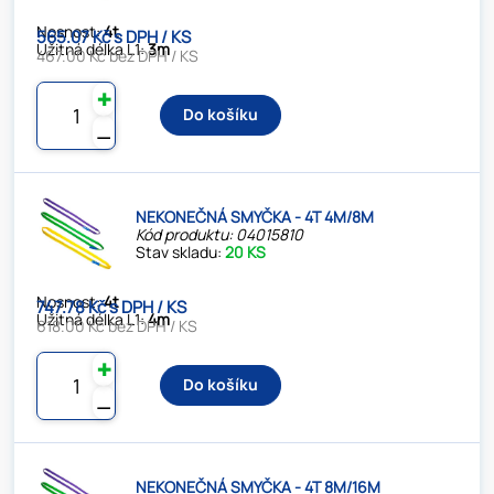
Nosnost:
4t
565.07 Kč s DPH / KS
Užitná délka L1:
3m
467.00 Kč bez DPH / KS
✚
Do košíku
⚊
NEKONEČNÁ SMYČKA - 4T 4M/8M
Kód produktu: 04015810
Stav skladu:
20 KS
Nosnost:
4t
747.78 Kč s DPH / KS
Užitná délka L1:
4m
618.00 Kč bez DPH / KS
✚
Do košíku
⚊
NEKONEČNÁ SMYČKA - 4T 8M/16M