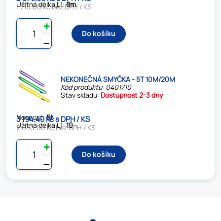
Užitná délka L1:
8m
1 716.00 Kč bez DPH / KS
✚
Do košíku
⚊
NEKONEČNÁ SMYČKA - 5T 10M/20M
Kód produktu: 0401710
Stav skladu:
Dostupnost 2-3 dny
Nosnost:
5t
3 194.40 Kč s DPH / KS
Užitná délka L1:
10
2 640.00 Kč bez DPH / KS
✚
Do košíku
⚊