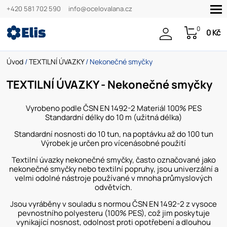
+420 581 702 590
info@ocelovalana.cz
0
0 Kč
Úvod
/
TEXTILNÍ ÚVAZKY
/ Nekonečné smyčky
TEXTILNÍ ÚVAZKY - Nekonečné smyčky
Vyrobeno podle ČSN EN 1492-2 Materiál 100% PES
Standardní délky do 10 m (užitná délka)
Standardní nosnosti do 10 tun, na poptávku až do 100 tun
Výrobek je určen pro vícenásobné použití
Textilní úvazky nekonečné smyčky, často označované jako
nekonečné smyčky nebo textilní popruhy, jsou univerzální a
velmi odolné nástroje používané v mnoha průmyslových
odvětvích.
Jsou vyráběny v souladu s normou ČSN EN 1492-2 z vysoce
pevnostního polyesteru (100% PES), což jim poskytuje
vynikající nosnost, odolnost proti opotřebení a dlouhou