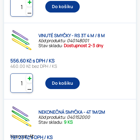
✚
Do košíku
⚊
VINUTÉ SMYČKY - RS 3T 4 M / 8 M
Kód produktu: 040148001
Stav skladu:
Dostupnost 2-3 dny
556.60 Kč s DPH / KS
460.00 Kč bez DPH / KS
✚
Do košíku
⚊
NEKONEČNÁ SMYČKA - 4T 1M/2M
Kód produktu: 040152000
Stav skladu:
9 KS
Nosnost:
4t
197.23 Kč s DPH / KS