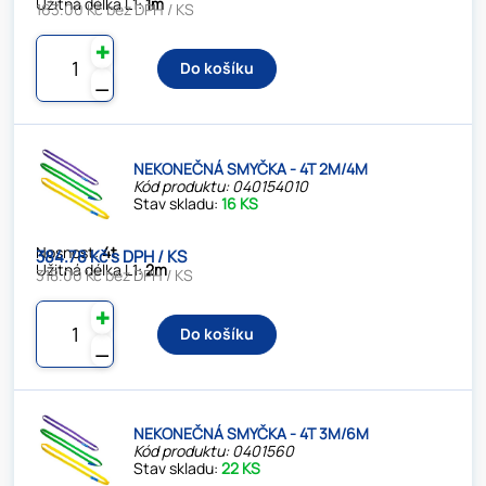
Užitná délka L1:
1m
163.00 Kč bez DPH / KS
✚
Do košíku
⚊
NEKONEČNÁ SMYČKA - 4T 2M/4M
Kód produktu: 040154010
Stav skladu:
16 KS
Nosnost:
4t
384.78 Kč s DPH / KS
Užitná délka L1:
2m
318.00 Kč bez DPH / KS
✚
Do košíku
⚊
NEKONEČNÁ SMYČKA - 4T 3M/6M
Kód produktu: 0401560
Stav skladu:
22 KS