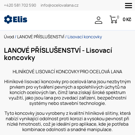
+420 581 702 590
info@ocelovalana.cz
0
0 Kč
Úvod
/
LANOVÉ PŘÍSLUŠENSTVÍ
/ Lisovací koncovky
LANOVÉ PŘÍSLUŠENSTVÍ - Lisovací
koncovky
HLINÍKOVÉ LISOVACÍ KONCOVKY PRO OCELOVÁ LANA
Hliníkové lisovací koncovky pro ocelová lana jsou nezbytným
prvkem pro vytváření pevných a spolehlivých úchytů na
koncích ocelových lan, čímž lana získají široké spektrum
využití, jako jsou lana pro zvedací zařízení, bezpečnostní
systémy nebo stavební technologie.
Tyto koncovky jsou vyrobeny z kvalitní hliníkové slitiny, která
nabízí vynikající odolnost proti korozi a vysokou pevnost při
nízké hmotnosti, což je ideální pro aplikace, kde je potřeba
kombinace odolnosti a snadné manipulace.