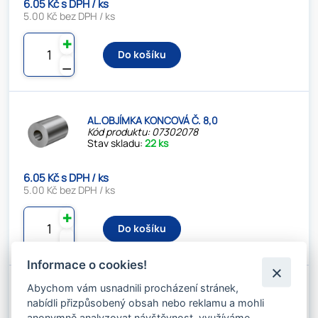
6.05 Kč s DPH / ks
5.00 Kč bez DPH / ks
✚
Do košíku
⚊
AL.OBJÍMKA KONCOVÁ Č. 8,0
Kód produktu: 07302078
Stav skladu:
22 ks
6.05 Kč s DPH / ks
5.00 Kč bez DPH / ks
✚
Do košíku
⚊
Informace o cookies!
Abychom vám usnadnili procházení stránek,
AL.KONCOVKA Č.8 / R
nabídli přizpůsobený obsah nebo reklamu a mohli
Kód produktu: 0730208
Stav skladu:
26 ks
anonymně analyzovat návštěvnost, využíváme