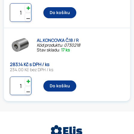
✚
Do košíku
⚊
AL.KONCOVKA Č.18 / R
Kód produktu: 0730218
Stav skladu:
17 ks
283.14 Kč s DPH / ks
234.00 Kč bez DPH / ks
✚
Do košíku
⚊