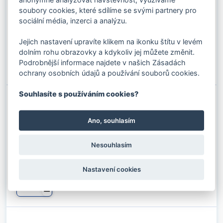
soubory cookies, které sdílíme se svými partnery pro
sociální média, inzerci a analýzu.
40.41 Kč s DPH / ks
33.40 Kč bez DPH / ks
Jejich nastavení upravíte klikem na ikonku štítu v levém
✚
dolním rohu obrazovky a kdykoliv jej můžete změnit.
Do košíku
Podrobnější informace najdete v našich Zásadách
⚊
ochrany osobních údajů a používání souborů cookies.
Souhlasíte s používáním cookies?
AL.KONCOVKA Č.9 / R
Kód produktu: 0730209
Ano, souhlasím
Stav skladu:
25 ks
52.51 Kč s DPH / ks
Nesouhlasím
43.40 Kč bez DPH / ks
Nastavení cookies
✚
Do košíku
⚊