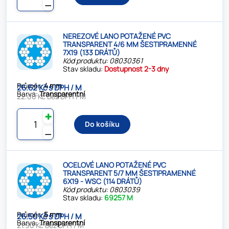
⚊
NEREZOVÉ LANO POTAŽENÉ PVC
TRANSPARENT 4/6 MM ŠESTIPRAMENNÉ
7X19 (133 DRÁTŮ)
Kód produktu: 08030361
Stav skladu:
Dostupnost 2-3 dny
Průměr:
4 mm
26.62 Kč s DPH / M
Barva:
Transparentní
22.00 Kč bez DPH / M
✚
Do košíku
⚊
OCELOVÉ LANO POTAŽENÉ PVC
TRANSPARENT 5/7 MM ŠESTIPRAMENNÉ
6X19 - WSC (114 DRÁTŮ)
Kód produktu: 0803039
Stav skladu:
69257 M
Průměr:
5 mm
26.50 Kč s DPH / M
Barva:
Transparentní
21.90 Kč bez DPH / M