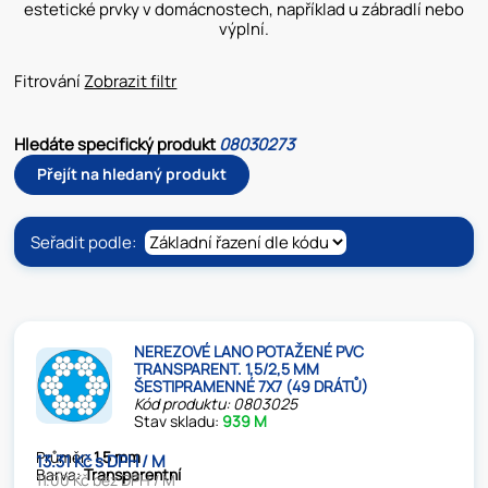
estetické prvky v domácnostech, například u zábradlí nebo
výplní.
Fitrování
Zobrazit filtr
Hledáte specifický produkt
08030273
Přejít na hledaný produkt
Seřadit podle:
NEREZOVÉ LANO POTAŽENÉ PVC
TRANSPARENT. 1,5/2,5 MM
ŠESTIPRAMENNÉ 7X7 (49 DRÁTŮ)
Kód produktu: 0803025
Stav skladu:
939 M
Průměr:
1.5 mm
13.31 Kč s DPH / M
Barva:
Transparentní
11.00 Kč bez DPH / M