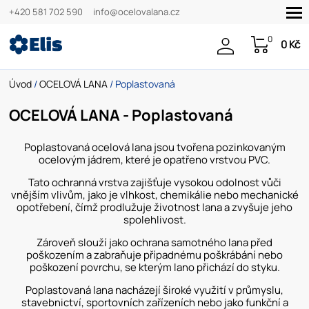
+420 581 702 590
info@ocelovalana.cz
0
0 Kč
Úvod
/
OCELOVÁ LANA
/ Poplastovaná
OCELOVÁ LANA - Poplastovaná
Poplastovaná ocelová lana jsou tvořena pozinkovaným
ocelovým jádrem, které je opatřeno vrstvou PVC.
Tato ochranná vrstva zajišťuje vysokou odolnost vůči
vnějším vlivům, jako je vlhkost, chemikálie nebo mechanické
opotřebení, čímž prodlužuje životnost lana a zvyšuje jeho
spolehlivost.
Zároveň slouží jako ochrana samotného lana před
poškozením a zabraňuje případnému poškrábání nebo
poškození povrchu, se kterým lano přichází do styku.
Poplastovaná lana nacházejí široké využití v průmyslu,
stavebnictví, sportovních zařízeních nebo jako funkční a