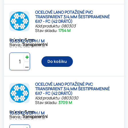
OCELOVÉ LANO POTAŽENÉ PVC
TRANSPARENT 3/4 MM ŠESTIPRAMENNÉ
6X7 - FC (42 DRÁTŮ)
Kód produktu: 080303
Stav skladu:
1754 M
Průměr:
3 mm
10.53 Kč s DPH / M
Barva:
Transparentní
8.70 Kč bez DPH / M
✚
Do košíku
⚊
OCELOVÉ LANO POTAŽENÉ PVC
TRANSPARENT 3/4 MM ŠESTIPRAMENNÉ
6X7 - FC (42 DRÁTŮ)
Kód produktu: 0803030
Stav skladu:
3709 M
Průměr:
3 mm
10.53 Kč s DPH / M
Barva:
Transparentní
8.70 Kč bez DPH / M