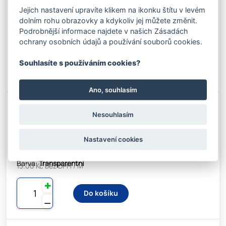
Kód produktu: 08030328
Jejich nastavení upravíte klikem na ikonku štítu v levém
Stav skladu:
4845 M
dolním rohu obrazovky a kdykoliv jej můžete změnit.
Průměr:
3 mm
21.78 Kč s DPH / M
Podrobnější informace najdete v našich Zásadách
Barva:
Transparentní
18.00 Kč bez DPH / M
ochrany osobních údajů a používání souborů cookies.
✚
Souhlasíte s používáním cookies?
Do košíku
⚊
Ano, souhlasím
OCELOVÉ LANO POTAŽENÉ PVC
TRANSPARENT 4/5 MM ŠESTIPRAMENNÉ
Nesouhlasím
6X7 - FC (42 DRÁTŮ)
Kód produktu: 0803034
Stav skladu:
147 M
Nastavení cookies
Průměr:
4 mm
15.73 Kč s DPH / M
Barva:
Transparentní
13.00 Kč bez DPH / M
✚
Do košíku
⚊