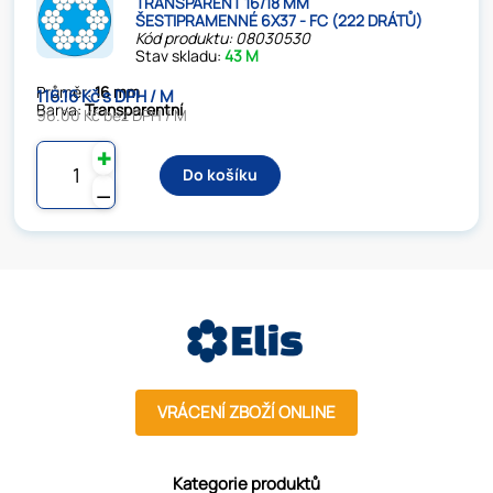
TRANSPARENT 16/18 MM
ŠESTIPRAMENNÉ 6X37 - FC (222 DRÁTŮ)
Kód produktu: 08030530
Stav skladu:
43 M
Průměr:
16 mm
116.16 Kč s DPH / M
Barva:
Transparentní
96.00 Kč bez DPH / M
✚
Do košíku
⚊
VRÁCENÍ ZBOŽÍ ONLINE
Kategorie produktů