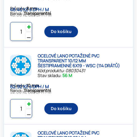
Průměr:
8 mm
48.40 Kč s DPH / M
Barva:
Transparentní
40.00 Kč bez DPH / M
✚
Do košíku
⚊
OCELOVÉ LANO POTAŽENÉ PVC
TRANSPARENT 10/12 MM
ŠESTIPRAMENNÉ 6X19 - WSC (114 DRÁTŮ)
Kód produktu: 08030431
Stav skladu:
56 M
Průměr:
10 mm
62.92 Kč s DPH / M
Barva:
Transparentní
52.00 Kč bez DPH / M
✚
Do košíku
⚊
OCELOVÉ LANO POTAŽENÉ PVC