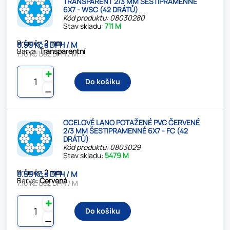
TRANSPARENT 2/3 MM ŠESTIPRAMENNÉ
6X7 - WSC (42 DRÁTŮ)
Kód produktu: 08030280
Stav skladu:
711 M
Průměr:
2 mm
8.59 Kč s DPH / M
Barva:
Transparentní
7.10 Kč bez DPH / M
✚
Do košíku
⚊
OCELOVÉ LANO POTAŽENÉ PVC ČERVENÉ
2/3 MM ŠESTIPRAMENNÉ 6X7 - FC (42
DRÁTŮ)
Kód produktu: 0803029
Stav skladu:
5479 M
Průměr:
2 mm
8.59 Kč s DPH / M
Barva:
Červená
7.10 Kč bez DPH / M
✚
Do košíku
⚊