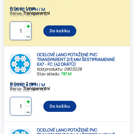
Průměr:
1 mm
6.05 Kč s DPH / M
Barva:
Transparentní
5.00 Kč bez DPH / M
✚
Do košíku
⚊
OCELOVÉ LANO POTAŽENÉ PVC
TRANSPARENT 2/3 MM ŠESTIPRAMENNÉ
6X7 - FC (42 DRÁTŮ)
Kód produktu: 0803028
Stav skladu:
781 M
Průměr:
2 mm
8.59 Kč s DPH / M
Barva:
Transparentní
7.10 Kč bez DPH / M
✚
Do košíku
⚊
OCELOVÉ LANO POTAŽENÉ PVC