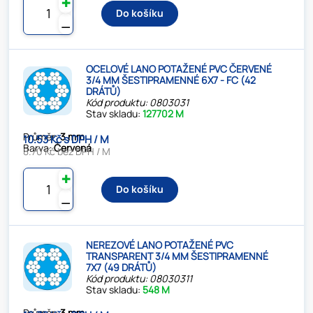
✚
Do košíku
⚊
OCELOVÉ LANO POTAŽENÉ PVC ČERVENÉ
3/4 MM ŠESTIPRAMENNÉ 6X7 - FC (42
DRÁTŮ)
Kód produktu: 0803031
Stav skladu:
127702 M
Průměr:
3 mm
10.53 Kč s DPH / M
Barva:
Červená
8.70 Kč bez DPH / M
✚
Do košíku
⚊
NEREZOVÉ LANO POTAŽENÉ PVC
TRANSPARENT 3/4 MM ŠESTIPRAMENNÉ
7X7 (49 DRÁTŮ)
Kód produktu: 08030311
Stav skladu:
548 M
Průměr:
3 mm