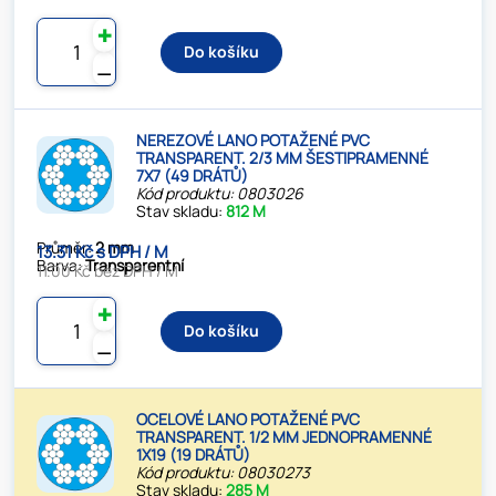
✚
Do košíku
⚊
NEREZOVÉ LANO POTAŽENÉ PVC
TRANSPARENT. 2/3 MM ŠESTIPRAMENNÉ
7X7 (49 DRÁTŮ)
Kód produktu: 0803026
Stav skladu:
812 M
Průměr:
2 mm
13.31 Kč s DPH / M
Barva:
Transparentní
11.00 Kč bez DPH / M
✚
Do košíku
⚊
OCELOVÉ LANO POTAŽENÉ PVC
TRANSPARENT. 1/2 MM JEDNOPRAMENNÉ
1X19 (19 DRÁTŮ)
Kód produktu: 08030273
Stav skladu:
285 M