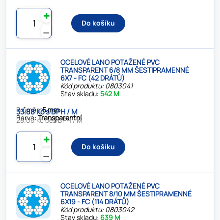
✚
Do košíku
⚊
OCELOVÉ LANO POTAŽENÉ PVC
TRANSPARENT 6/8 MM ŠESTIPRAMENNÉ
6X7 - FC (42 DRÁTŮ)
Kód produktu: 0803041
Stav skladu:
542 M
Průměr:
5 mm
33.88 Kč s DPH / M
Barva:
Transparentní
28.00 Kč bez DPH / M
✚
Do košíku
⚊
OCELOVÉ LANO POTAŽENÉ PVC
TRANSPARENT 8/10 MM ŠESTIPRAMENNÉ
6X19 - FC (114 DRÁTŮ)
Kód produktu: 0803042
Stav skladu:
639 M