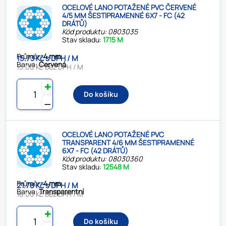
OCELOVÉ LANO POTAŽENÉ PVC ČERVENÉ
4/5 MM ŠESTIPRAMENNÉ 6X7 - FC (42
DRÁTŮ)
Kód produktu: 0803035
Stav skladu:
1715 M
Průměr:
4 mm
15.73 Kč s DPH / M
Barva:
Červená
13.00 Kč bez DPH / M
✚
Do košíku
⚊
OCELOVÉ LANO POTAŽENÉ PVC
TRANSPARENT 4/6 MM ŠESTIPRAMENNÉ
6X7 - FC (42 DRÁTŮ)
Kód produktu: 08030360
Stav skladu:
12548 M
Průměr:
4 mm
21.78 Kč s DPH / M
Barva:
Transparentní
18.00 Kč bez DPH / M
✚
Do košíku