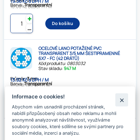
19.36 Kč s DPH / M
Barva:
Transparentní
16.00 Kč bez DPH / M
✚
Do košíku
⚊
OCELOVÉ LANO POTAŽENÉ PVC
TRANSPARENT 3/5 MM ŠESTIPRAMENNÉ
6X7 - FC (42 DRÁTŮ)
Kód produktu: 0803032
Stav skladu:
947 M
Průměr:
3 mm
13.92 Kč s DPH / M
Barva:
Transparentní
11.50 Kč bez DPH / M
Informace o cookies!
✚
Do košíku
⚊
Abychom vám usnadnili procházení stránek,
nabídli přizpůsobený obsah nebo reklamu a mohli
anonymně analyzovat návštěvnost, využíváme
soubory cookies, které sdílíme se svými partnery pro
OCELOVÉ LANO POTAŽENÉ PVC
TRANSPARENT 3/8 MM ŠESTIPRAMENNÉ
sociální média, inzerci a analýzu.
6X7 - FC (42 DRÁTŮ)