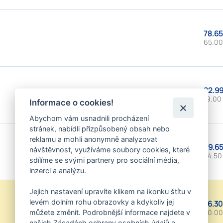
78.65
65.00
22.99
19.00
Informace o cookies!
Abychom vám usnadnili procházení
stránek, nabídli přizpůsobený obsah nebo
reklamu a mohli anonymně analyzovat
29.65
návštěvnost, využíváme soubory cookies, které
24.50
sdílíme se svými partnery pro sociální média,
inzerci a analýzu.
Jejich nastavení upravíte klikem na ikonku štítu v
levém dolním rohu obrazovky a kdykoliv jej
36.30
30.00
můžete změnit. Podrobnější informace najdete v
našich Zásadách ochrany osobních údajů a