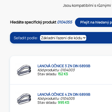
Jsou kompatibilní s různými 
Hledáte specifický produkt
0104055
Přejít na hledaný 
Seřadit podle:
LANOVÁ OČNICE 3 ZN DIN 6899B
Kód produktu: 0104003
Stav skladu:
152 KS
LANOVÁ OČNICE 4 ZN DIN 6899B
Kód produktu: 0104005
Stav skladu:
995 KS