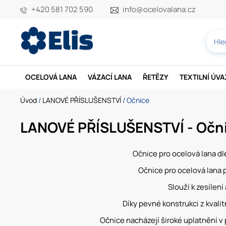
+420 581 702 590
info@ocelovalana.cz
OCELOVÁ LANA
VÁZACÍ LANA
ŘETĚZY
TEXTILNÍ ÚV
Úvod
/
LANOVÉ PŘÍSLUŠENSTVÍ
/ Očnice
LANOVÉ PŘÍSLUŠENSTVÍ - Očn
Očnice pro ocelová lana dl
Očnice pro ocelová lana
Slouží k zesílen
Díky pevné konstrukci z kvali
Očnice nacházejí široké uplatnění v