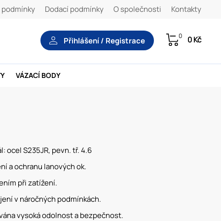
 podmínky
Dodací podmínky
O společnosti
Kontakty
0
0 Kč
Přihlášení / Registrace
TY
VÁZACÍ BODY
 ocel S235JR, pevn. tř. 4.6
í a ochranu lanových ok.
ním při zatížení.
pojení v náročných podmínkách.
dována vysoká odolnost a bezpečnost.