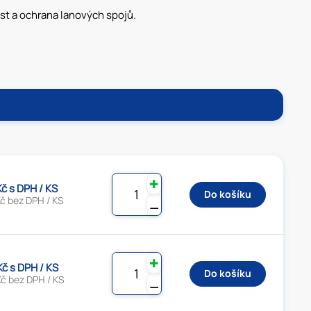
ost a ochrana lanových spojů.
✚
Kč s DPH / KS
Do košíku
č bez DPH / KS
⚊
✚
Kč s DPH / KS
Do košíku
Kč bez DPH / KS
⚊