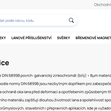
Obchodní
AZKY
LANOVÉ PŘÍSLUŠENSTVÍ
SVĚRKY
BŘEMENOVÉ MAGNE
ice
e DIN 6899B povrch: galvanický zinkochromát (bílý) > 8µm materiál:
 podle normy DIN 6899B jsou nezbytným doplňkem pro zabezpečen
í a ochraně oka lana před deformací a opotřebením způsobeným tře
tního materiálu zajišťují dlouhou životnost lana a spolehlivost s
 průmyslových, stavebních i přepravních aplikacích, kde je vyža