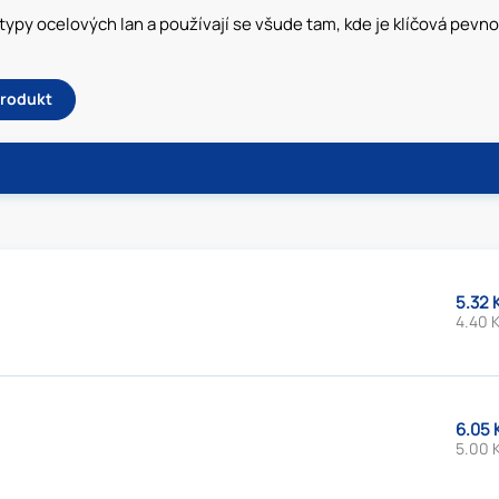
typy ocelových lan a používají se všude tam, kde je klíčová pevn
produkt
5.32 
4.40 K
6.05 
5.00 