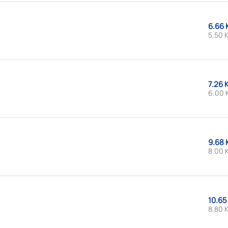
6.66 
5.50 K
7.26 
6.00 
9.68 
8.00 
10.65
8.80 K