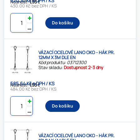
520.30 Kč s DPH / KS
Nosnost:
1,55 t
430.00 Kč bez DPH / KS
✚
Do košíku
⚊
VÁZACÍ OCELOVÉ LANO OKO - HÁK PR.
12MM X 3M DLE EN
Kód produktu: 03712300
Stav skladu:
Dostupnost 2-3 dny
585.64 Kč s DPH / KS
Nosnost:
1,55 t
484.00 Kč bez DPH / KS
✚
Do košíku
⚊
VÁZACÍ OCELOVÉ LANO OKO - HÁK PR.