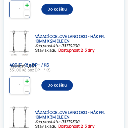
✚
Do košíku
⚊
VÁZACÍ OCELOVÉ LANO OKO - HÁK PR.
10MM X 2M DLE EN
Kód produktu: 03710200
Stav skladu:
Dostupnost 2-3 dny
400.51 Kč s DPH / KS
Nosnost:
1,05 t
331.00 Kč bez DPH / KS
✚
Do košíku
⚊
VÁZACÍ OCELOVÉ LANO OKO - HÁK PR.
10MM X 3M DLE EN
Kód produktu: 03710300
Stav skladu:
Dostupnost 2-3 dny