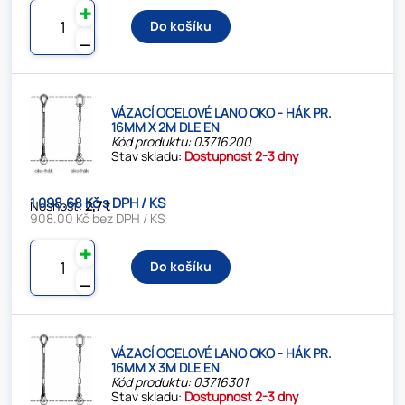
✚
Do košíku
⚊
VÁZACÍ OCELOVÉ LANO OKO - HÁK PR.
16MM X 2M DLE EN
Kód produktu: 03716200
Stav skladu:
Dostupnost 2-3 dny
1 098.68 Kč s DPH / KS
Nosnost:
2,7 t
908.00 Kč bez DPH / KS
✚
Do košíku
⚊
VÁZACÍ OCELOVÉ LANO OKO - HÁK PR.
16MM X 3M DLE EN
Kód produktu: 03716301
Stav skladu:
Dostupnost 2-3 dny