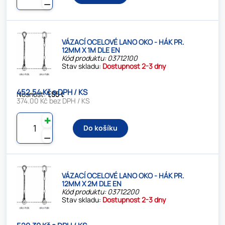
⚊
VÁZACÍ OCELOVÉ LANO OKO - HÁK PR.
12MM X 1M DLE EN
Kód produktu: 03712100
Stav skladu:
Dostupnost 2-3 dny
452.54 Kč s DPH / KS
Nosnost:
1,55 t
374.00 Kč bez DPH / KS
✚
Do košíku
⚊
VÁZACÍ OCELOVÉ LANO OKO - HÁK PR.
12MM X 2M DLE EN
Kód produktu: 03712200
Stav skladu:
Dostupnost 2-3 dny