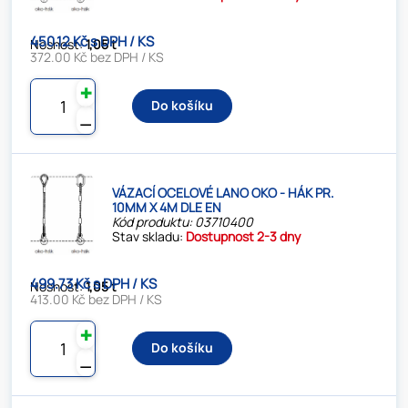
450.12 Kč s DPH / KS
Nosnost:
1,05 t
372.00 Kč bez DPH / KS
✚
Do košíku
⚊
VÁZACÍ OCELOVÉ LANO OKO - HÁK PR.
10MM X 4M DLE EN
Kód produktu: 03710400
Stav skladu:
Dostupnost 2-3 dny
499.73 Kč s DPH / KS
Nosnost:
1,05 t
413.00 Kč bez DPH / KS
✚
Do košíku
⚊