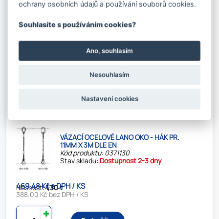
ochrany osobních údajů a používání souborů cookies.
VÁZACÍ OCELOVÉ LANO OKO - HÁK PR.
11MM X 2M DLE EN
Kód produktu: 0371120
Souhlasíte s používáním cookies?
Stav skladu:
Dostupnost 2-3 dny
Ano, souhlasím
414.23 Kč s DPH / KS
Nosnost:
1,30 t
342.34 Kč bez DPH / KS
Nesouhlasím
✚
Do košíku
⚊
Nastavení cookies
VÁZACÍ OCELOVÉ LANO OKO - HÁK PR.
11MM X 3M DLE EN
Kód produktu: 0371130
Stav skladu:
Dostupnost 2-3 dny
469.48 Kč s DPH / KS
Nosnost:
1,30 t
388.00 Kč bez DPH / KS
✚