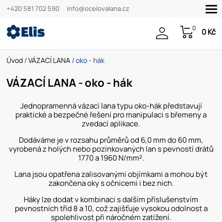
+420 581 702 590
info@ocelovalana.cz
0
0 Kč
Úvod
/
VÁZACÍ LANA
/ oko - hák
VÁZACÍ LANA - oko - hák
Jednopramenná vázací lana typu oko-hák představují
praktické a bezpečné řešení pro manipulaci s břemeny a
zvedací aplikace.
Dodáváme je v rozsahu průměrů od 6,0 mm do 60 mm,
vyrobená z holých nebo pozinkovaných lan s pevností drátů
1770 a 1960 N/mm².
Lana jsou opatřena zalisovanými objímkami a mohou být
zakončena oky s očnicemi i bez nich.
Háky lze dodat v kombinaci s dalším příslušenstvím
pevnostních tříd 8 a 10, což zajišťuje vysokou odolnost a
spolehlivost při náročném zatížení.