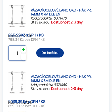
VÁZACÍ OCELOVÉ LANO OKO - HÁK PR.
14MM X 7M DLE EN
Kód produktu: 0371470
Stav skladu:
Dostupnost 2-3 dny
965.99 Kč s DPH / KS
Nosnost:
2,12 t
798.34 Kč bez DPH / KS
✚
Do košíku
⚊
VÁZACÍ OCELOVÉ LANO OKO - HÁK PR.
14MM X 8M DLE EN
Kód produktu: 0371480
Stav skladu:
Dostupnost 2-3 dny
1 039.39 Kč s DPH / KS
Nosnost:
2,12 t
859.00 Kč bez DPH / KS