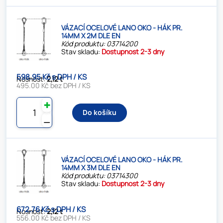
VÁZACÍ OCELOVÉ LANO OKO - HÁK PR.
14MM X 2M DLE EN
Kód produktu: 03714200
Stav skladu:
Dostupnost 2-3 dny
598.95 Kč s DPH / KS
Nosnost:
2,12 t
495.00 Kč bez DPH / KS
✚
Do košíku
⚊
VÁZACÍ OCELOVÉ LANO OKO - HÁK PR.
14MM X 3M DLE EN
Kód produktu: 03714300
Stav skladu:
Dostupnost 2-3 dny
672.76 Kč s DPH / KS
Nosnost:
2,12 t
556.00 Kč bez DPH / KS