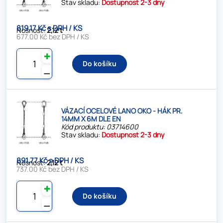
Stav skladu:
Dostupnost 2-3 dny
819.17 Kč s DPH / KS
Nosnost:
2,12 t
677.00 Kč bez DPH / KS
✚
Do košíku
⚊
VÁZACÍ OCELOVÉ LANO OKO - HÁK PR.
14MM X 6M DLE EN
Kód produktu: 03714600
Stav skladu:
Dostupnost 2-3 dny
891.77 Kč s DPH / KS
Nosnost:
2,12 t
737.00 Kč bez DPH / KS
✚
Do košíku
⚊