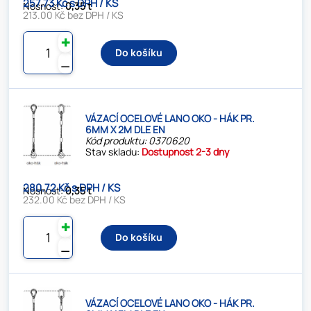
257.73 Kč s DPH / KS
Nosnost:
0,35 t
213.00 Kč bez DPH / KS
✚
Do košíku
⚊
VÁZACÍ OCELOVÉ LANO OKO - HÁK PR.
6MM X 2M DLE EN
Kód produktu: 0370620
Stav skladu:
Dostupnost 2-3 dny
280.72 Kč s DPH / KS
Nosnost:
0,35 t
232.00 Kč bez DPH / KS
✚
Do košíku
⚊
VÁZACÍ OCELOVÉ LANO OKO - HÁK PR.