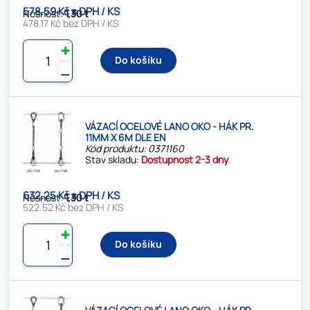
578.59 Kč s DPH / KS
Nosnost:
1,30 t
478.17 Kč bez DPH / KS
✚
Do košíku
⚊
VÁZACÍ OCELOVÉ LANO OKO - HÁK PR.
11MM X 6M DLE EN
Kód produktu: 0371160
Stav skladu:
Dostupnost 2-3 dny
632.25 Kč s DPH / KS
Nosnost:
1,30 t
522.52 Kč bez DPH / KS
✚
Do košíku
⚊