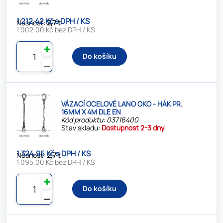
1 212.42 Kč s DPH / KS
Nosnost:
2,7 t
1 002.00 Kč bez DPH / KS
✚
Do košíku
⚊
VÁZACÍ OCELOVÉ LANO OKO - HÁK PR.
16MM X 4M DLE EN
Kód produktu: 03716400
Stav skladu:
Dostupnost 2-3 dny
1 324.95 Kč s DPH / KS
Nosnost:
2,7 t
1 095.00 Kč bez DPH / KS
✚
Do košíku
⚊