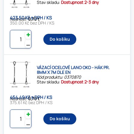
Stav skladu:
Dostupnost 2-3 dny
423.50 Kč s DPH / KS
Nosnost:
0,70 t
350.00 Kč bez DPH / KS
✚
Do košíku
⚊
VÁZACÍ OCELOVÉ LANO OKO - HÁK PR.
8MM X 7M DLE EN
Kód produktu: 0370870
Stav skladu:
Dostupnost 2-3 dny
454.49 Kč s DPH / KS
Nosnost:
0,70 t
375.61 Kč bez DPH / KS
✚
Do košíku
⚊