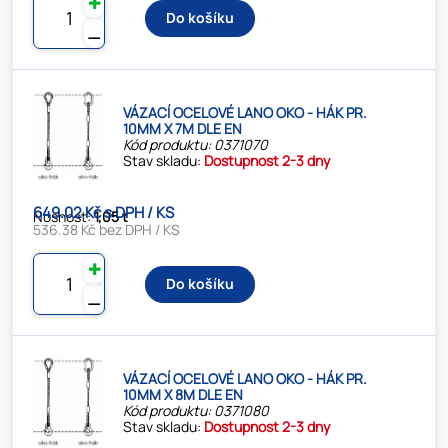
✚
Do košíku
⚊
VÁZACÍ OCELOVÉ LANO OKO - HÁK PR.
10MM X 7M DLE EN
Kód produktu: 0371070
Stav skladu:
Dostupnost 2-3 dny
649.02 Kč s DPH / KS
Nosnost:
1,05 t
536.38 Kč bez DPH / KS
✚
Do košíku
⚊
VÁZACÍ OCELOVÉ LANO OKO - HÁK PR.
10MM X 8M DLE EN
Kód produktu: 0371080
Stav skladu:
Dostupnost 2-3 dny