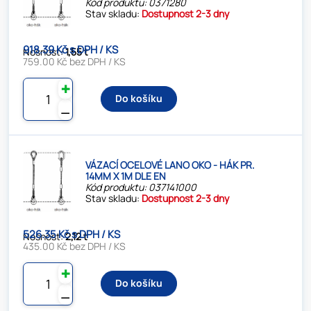
Kód produktu: 0371280
Stav skladu:
Dostupnost 2-3 dny
918.39 Kč s DPH / KS
Nosnost:
1,55 t
759.00 Kč bez DPH / KS
✚
Do košíku
⚊
VÁZACÍ OCELOVÉ LANO OKO - HÁK PR.
14MM X 1M DLE EN
Kód produktu: 037141000
Stav skladu:
Dostupnost 2-3 dny
526.35 Kč s DPH / KS
Nosnost:
2,12 t
435.00 Kč bez DPH / KS
✚
Do košíku
⚊