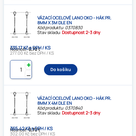
VÁZACÍ OCELOVÉ LANO OKO - HÁK PR.
8MM X 3M DLE EN
Kód produktu: 0370830
Stav skladu:
Dostupnost 2-3 dny
335.17 Kč s DPH / KS
Nosnost:
0,70 t
277.00 Kč bez DPH / KS
✚
Do košíku
⚊
VÁZACÍ OCELOVÉ LANO OKO - HÁK PR.
8MM X 4M DLE EN
Kód produktu: 0370840
Stav skladu:
Dostupnost 2-3 dny
365.42 Kč s DPH / KS
Nosnost:
0,70 t
302.00 Kč bez DPH / KS