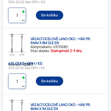
306.00 Kč bez DPH / KS
✚
Do košíku
⚊
VÁZACÍ OCELOVÉ LANO OKO - HÁK PR.
6MM X 8M DLE EN
Kód produktu: 0370680
Stav skladu:
Dostupnost 2-3 dny
415.03 Kč s DPH / KS
Nosnost:
0,35 t
343.00 Kč bez DPH / KS
✚
Do košíku
⚊
VÁZACÍ OCELOVÉ LANO OKO - HÁK PR.
8MM X 1M DLE EN