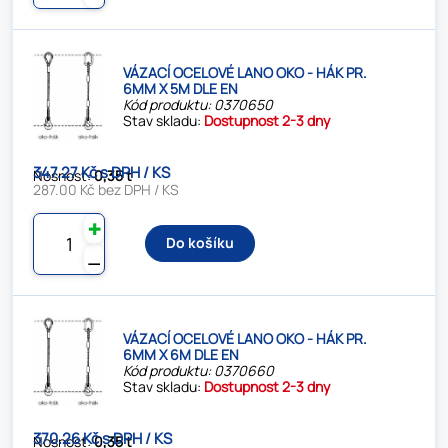
VÁZACÍ OCELOVÉ LANO OKO - HÁK PR.
6MM X 5M DLE EN
Kód produktu: 0370650
Stav skladu:
Dostupnost 2-3 dny
347.27 Kč s DPH / KS
Nosnost:
0,35 t
287.00 Kč bez DPH / KS
✚
Do košíku
⚊
VÁZACÍ OCELOVÉ LANO OKO - HÁK PR.
6MM X 6M DLE EN
Kód produktu: 0370660
Stav skladu:
Dostupnost 2-3 dny
370.26 Kč s DPH / KS
Nosnost:
0,35 t