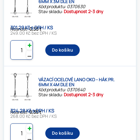
6MM X 3M DLE EN
Kód produktu: 0370630
Stav skladu:
Dostupnost 2-3 dny
301.29 Kč s DPH / KS
Nosnost:
0,35 t
249.00 Kč bez DPH / KS
✚
Do košíku
⚊
VÁZACÍ OCELOVÉ LANO OKO - HÁK PR.
6MM X 4M DLE EN
Kód produktu: 0370640
Stav skladu:
Dostupnost 2-3 dny
324.28 Kč s DPH / KS
Nosnost:
0,35 t
268.00 Kč bez DPH / KS
✚
Do košíku
⚊