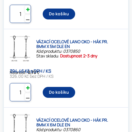
✚
Do košíku
⚊
VÁZACÍ OCELOVÉ LANO OKO - HÁK PR.
8MM X 5M DLE EN
Kód produktu: 0370850
Stav skladu:
Dostupnost 2-3 dny
394.46 Kč s DPH / KS
Nosnost:
0,70 t
326.00 Kč bez DPH / KS
✚
Do košíku
⚊
VÁZACÍ OCELOVÉ LANO OKO - HÁK PR.
8MM X 6M DLE EN
Kód produktu: 0370860