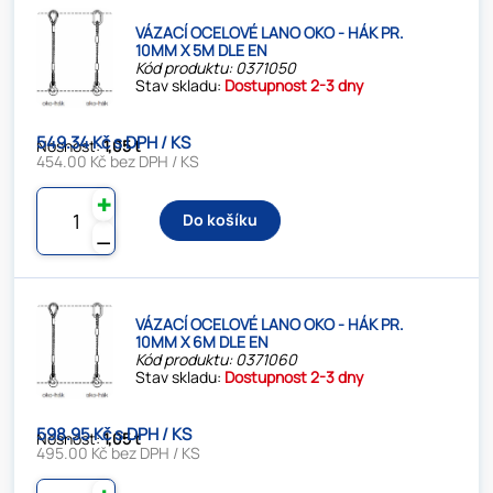
VÁZACÍ OCELOVÉ LANO OKO - HÁK PR.
10MM X 5M DLE EN
Kód produktu: 0371050
Stav skladu:
Dostupnost 2-3 dny
549.34 Kč s DPH / KS
Nosnost:
1,05 t
454.00 Kč bez DPH / KS
✚
Do košíku
⚊
VÁZACÍ OCELOVÉ LANO OKO - HÁK PR.
10MM X 6M DLE EN
Kód produktu: 0371060
Stav skladu:
Dostupnost 2-3 dny
598.95 Kč s DPH / KS
Nosnost:
1,05 t
495.00 Kč bez DPH / KS