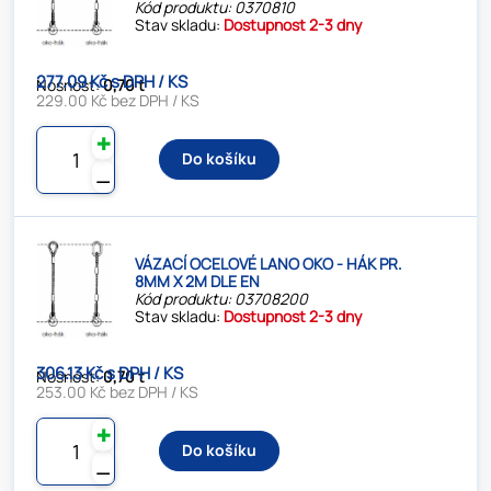
Kód produktu: 0370810
Stav skladu:
Dostupnost 2-3 dny
277.09 Kč s DPH / KS
Nosnost:
0,70 t
229.00 Kč bez DPH / KS
✚
Do košíku
⚊
VÁZACÍ OCELOVÉ LANO OKO - HÁK PR.
8MM X 2M DLE EN
Kód produktu: 03708200
Stav skladu:
Dostupnost 2-3 dny
306.13 Kč s DPH / KS
Nosnost:
0,70 t
253.00 Kč bez DPH / KS
✚
Do košíku
⚊