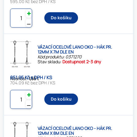
595.00 Kč bez DPH / KS
✚
Do košíku
⚊
VÁZACÍ OCELOVÉ LANO OKO - HÁK PR.
12MM X 7M DLE EN
Kód produktu: 0371270
Stav skladu:
Dostupnost 2-3 dny
851.95 Kč s DPH / KS
Nosnost:
1,55 t
704.09 Kč bez DPH / KS
✚
Do košíku
⚊
VÁZACÍ OCELOVÉ LANO OKO - HÁK PR.
12MM X 8M DLE EN