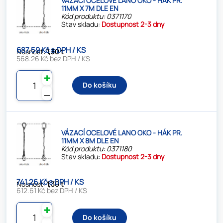
VÁZACÍ OCELOVÉ LANO OKO - HÁK PR.
11MM X 7M DLE EN
Kód produktu: 0371170
Stav skladu:
Dostupnost 2-3 dny
687.59 Kč s DPH / KS
Nosnost:
1,30 t
568.26 Kč bez DPH / KS
✚
Do košíku
⚊
VÁZACÍ OCELOVÉ LANO OKO - HÁK PR.
11MM X 8M DLE EN
Kód produktu: 0371180
Stav skladu:
Dostupnost 2-3 dny
741.26 Kč s DPH / KS
Nosnost:
1,30 t
612.61 Kč bez DPH / KS
✚
Do košíku