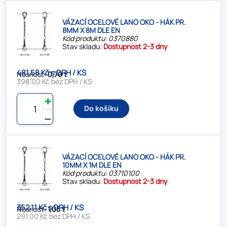
VÁZACÍ OCELOVÉ LANO OKO - HÁK PR.
8MM X 8M DLE EN
Kód produktu: 0370880
Stav skladu:
Dostupnost 2-3 dny
481.58 Kč s DPH / KS
Nosnost:
0,70 t
398.00 Kč bez DPH / KS
✚
Do košíku
⚊
VÁZACÍ OCELOVÉ LANO OKO - HÁK PR.
10MM X 1M DLE EN
Kód produktu: 03710100
Stav skladu:
Dostupnost 2-3 dny
352.11 Kč s DPH / KS
Nosnost:
1,05 t
291.00 Kč bez DPH / KS