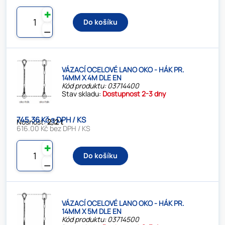
✚
Do košíku
⚊
VÁZACÍ OCELOVÉ LANO OKO - HÁK PR.
14MM X 4M DLE EN
Kód produktu: 03714400
Stav skladu:
Dostupnost 2-3 dny
745.36 Kč s DPH / KS
Nosnost:
2,12 t
616.00 Kč bez DPH / KS
✚
Do košíku
⚊
VÁZACÍ OCELOVÉ LANO OKO - HÁK PR.
14MM X 5M DLE EN
Kód produktu: 03714500