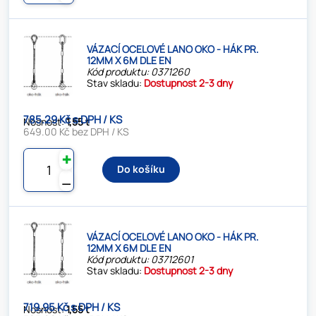
VÁZACÍ OCELOVÉ LANO OKO - HÁK PR.
12MM X 6M DLE EN
Kód produktu: 0371260
Stav skladu:
Dostupnost 2-3 dny
785.29 Kč s DPH / KS
Nosnost:
1,55 t
649.00 Kč bez DPH / KS
✚
Do košíku
⚊
VÁZACÍ OCELOVÉ LANO OKO - HÁK PR.
12MM X 6M DLE EN
Kód produktu: 03712601
Stav skladu:
Dostupnost 2-3 dny
719.95 Kč s DPH / KS
Nosnost:
1,55 t