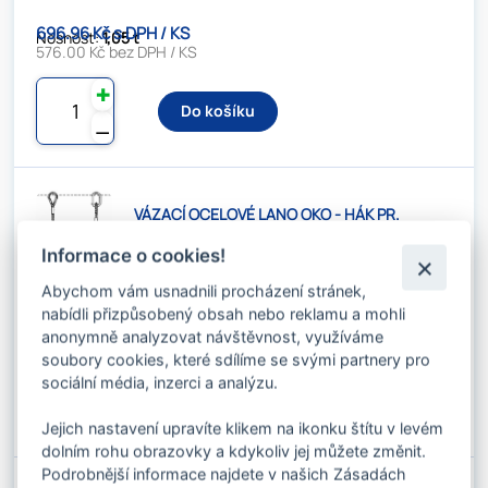
696.96 Kč s DPH / KS
Nosnost:
1,05 t
576.00 Kč bez DPH / KS
✚
Do košíku
⚊
VÁZACÍ OCELOVÉ LANO OKO - HÁK PR.
11MM X 1M DLE EN
Kód produktu: 0371110
Informace o cookies!
Stav skladu:
Dostupnost 2-3 dny
Abychom vám usnadnili procházení stránek,
nabídli přizpůsobený obsah nebo reklamu a mohli
360.57 Kč s DPH / KS
Nosnost:
1,30 t
anonymně analyzovat návštěvnost, využíváme
297.99 Kč bez DPH / KS
soubory cookies, které sdílíme se svými partnery pro
✚
sociální média, inzerci a analýzu.
Do košíku
⚊
Jejich nastavení upravíte klikem na ikonku štítu v levém
dolním rohu obrazovky a kdykoliv jej můžete změnit.
Podrobnější informace najdete v našich Zásadách