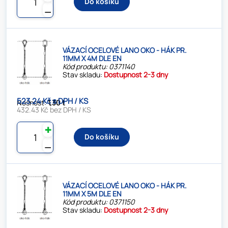
Do košíku
⚊
VÁZACÍ OCELOVÉ LANO OKO - HÁK PR.
11MM X 4M DLE EN
Kód produktu: 0371140
Stav skladu:
Dostupnost 2-3 dny
523.24 Kč s DPH / KS
Nosnost:
1,30 t
432.43 Kč bez DPH / KS
✚
Do košíku
⚊
VÁZACÍ OCELOVÉ LANO OKO - HÁK PR.
11MM X 5M DLE EN
Kód produktu: 0371150
Stav skladu:
Dostupnost 2-3 dny