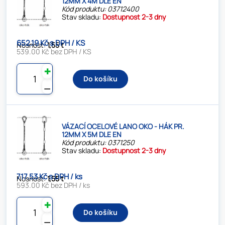
12MM X 4M DLE EN
Kód produktu: 03712400
Stav skladu:
Dostupnost 2-3 dny
652.19 Kč s DPH / KS
Nosnost:
1,55 t
539.00 Kč bez DPH / KS
✚
Do košíku
⚊
VÁZACÍ OCELOVÉ LANO OKO - HÁK PR.
12MM X 5M DLE EN
Kód produktu: 0371250
Stav skladu:
Dostupnost 2-3 dny
717.53 Kč s DPH / ks
Nosnost:
1,55 t
593.00 Kč bez DPH / ks
✚
Do košíku
⚊