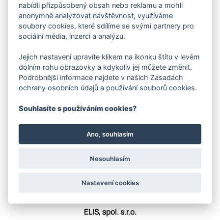
nabídli přizpůsobený obsah nebo reklamu a mohli
anonymně analyzovat návštěvnost, využíváme
soubory cookies, které sdílíme se svými partnery pro
sociální média, inzerci a analýzu.
Jejich nastavení upravíte klikem na ikonku štítu v levém
VRÁCENÍ ZBOŽÍ ONLINE
dolním rohu obrazovky a kdykoliv jej můžete změnit.
Podrobnější informace najdete v našich Zásadách
ochrany osobních údajů a používání souborů cookies.
Kategorie produktů
Souhlasíte s používáním cookies?
OCELOVÁ LANA
VÁZACÍ LANA
ŘETĚZY
Ano, souhlasím
TEXTILNÍ ÚVAZKY
LANOVÉ PŘÍSLUŠENSTVÍ
Nesouhlasím
SVĚRKY
BŘEMENOVÉ MAGNETY
Nastavení cookies
VÁZACÍ BODY
ELIS, spol. s.r.o.