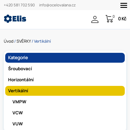
+420 581 702 590
info@ocelovalana.cz
0
0 Kč
Úvod
/
SVĚRKY
/ Vertikální
Kategorie
Šroubovací
Horizontální
Vertikální
VMPW
VCW
VUW