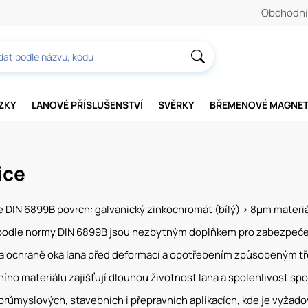
Obchodní
AZKY
LANOVÉ PŘÍSLUŠENSTVÍ
SVĚRKY
BŘEMENOVÉ MAGNE
ice
e DIN 6899B povrch: galvanický zinkochromát (bílý) > 8µm materiál:
 podle normy DIN 6899B jsou nezbytným doplňkem pro zabezpečen
í a ochraně oka lana před deformací a opotřebením způsobeným tře
tního materiálu zajišťují dlouhou životnost lana a spolehlivost s
 průmyslových, stavebních i přepravních aplikacích, kde je vyža