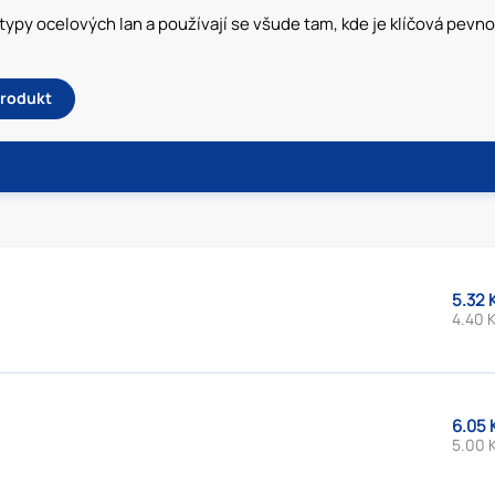
typy ocelových lan a používají se všude tam, kde je klíčová pevn
produkt
5.32 
4.40 K
6.05 
5.00 