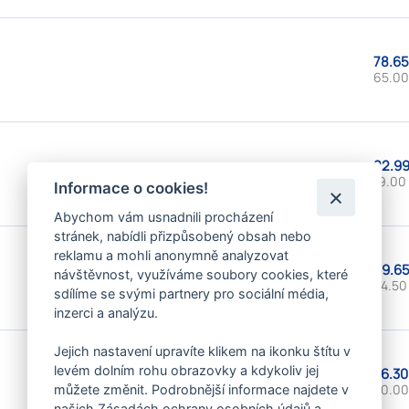
78.65
65.00
22.99
19.00
Informace o cookies!
Abychom vám usnadnili procházení
stránek, nabídli přizpůsobený obsah nebo
reklamu a mohli anonymně analyzovat
29.65
návštěvnost, využíváme soubory cookies, které
24.50
sdílíme se svými partnery pro sociální média,
inzerci a analýzu.
Jejich nastavení upravíte klikem na ikonku štítu v
levém dolním rohu obrazovky a kdykoliv jej
36.30
30.00
můžete změnit. Podrobnější informace najdete v
našich Zásadách ochrany osobních údajů a