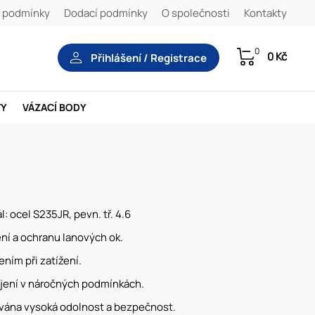
 podmínky
Dodací podmínky
O společnosti
Kontakty
0
0 Kč
Přihlášení / Registrace
TY
VÁZACÍ BODY
 ocel S235JR, pevn. tř. 4.6
í a ochranu lanových ok.
ním při zatížení.
pojení v náročných podmínkách.
dována vysoká odolnost a bezpečnost.