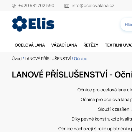
+420 581 702 590
info@ocelovalana.cz
OCELOVÁ LANA
VÁZACÍ LANA
ŘETĚZY
TEXTILNÍ ÚV
Úvod
/
LANOVÉ PŘÍSLUŠENSTVÍ
/ Očnice
LANOVÉ PŘÍSLUŠENSTVÍ - Očn
Očnice pro ocelová lana dl
Očnice pro ocelová lana
Slouží k zesílen
Díky pevné konstrukci z kvali
Očnice nacházejí široké uplatnění v