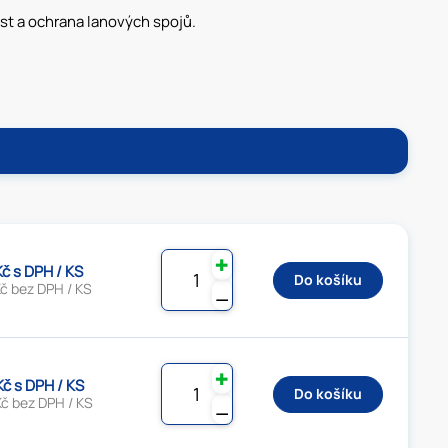
ost a ochrana lanových spojů.
✚
Kč s DPH / KS
Do košíku
č bez DPH / KS
⚊
✚
Kč s DPH / KS
Do košíku
Kč bez DPH / KS
⚊