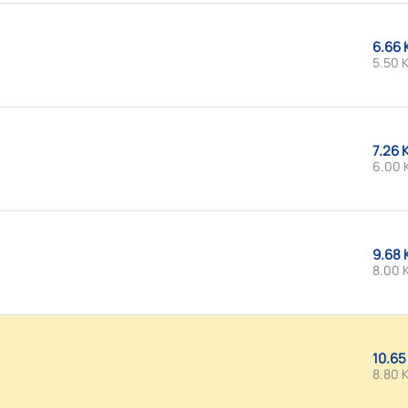
6.66 
5.50 K
7.26 
6.00 
9.68 
8.00 
10.65
8.80 K