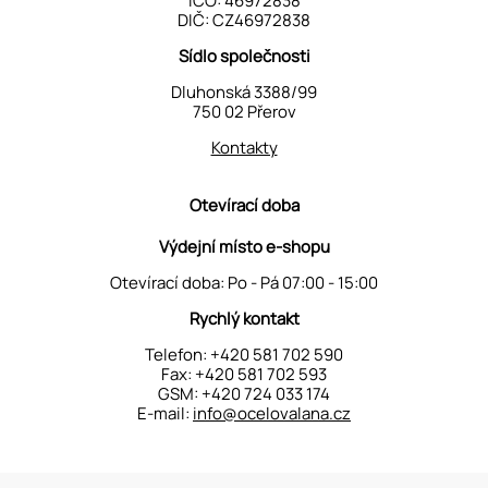
IČO: 46972838
DIČ: CZ46972838
Sídlo společnosti
Dluhonská 3388/99
750 02 Přerov
Kontakty
Otevírací doba
Výdejní místo e-shopu
Otevírací doba: Po - Pá 07:00 - 15:00
Rychlý kontakt
Telefon:
+420 581 702 590
Fax: +420 581 702 593
GSM:
+420 724 033 174
E-mail:
info@ocelovalana.cz