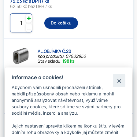
75.63 Kč s DPH / ks
62.50 Kč bez DPH / ks
✚
Do košíku
⚊
AL.OBJÍMKA Č.20
Kód produktu: 07602850
Stav skladu:
198 ks
102.85 Kč s DPH / ks
Informace o cookies!
85.00 Kč bez DPH / ks
Abychom vám usnadnili procházení stránek,
✚
nabídli přizpůsobený obsah nebo reklamu a mohli
Do košíku
anonymně analyzovat návštěvnost, využíváme
⚊
soubory cookies, které sdílíme se svými partnery pro
sociální média, inzerci a analýzu.
Jejich nastavení upravíte klikem na ikonku štítu v levém
AL.OBJÍMKA Č.22
Kód produktu: 07602902
dolním rohu obrazovky a kdykoliv jej můžete změnit.
Stav skladu:
113 ks