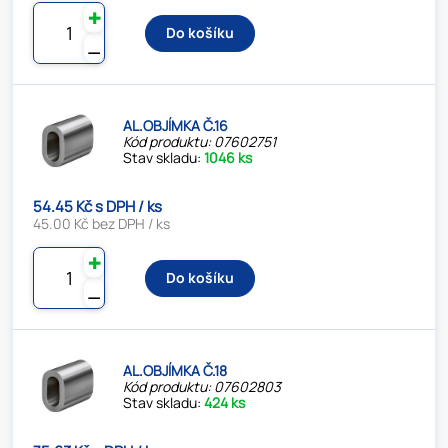
✚
Do košíku
⚊
AL.OBJÍMKA Č.16
Kód produktu: 07602751
Stav skladu:
1046 ks
54.45 Kč s DPH / ks
45.00 Kč bez DPH / ks
✚
Do košíku
⚊
AL.OBJÍMKA Č.18
Kód produktu: 07602803
Stav skladu:
424 ks