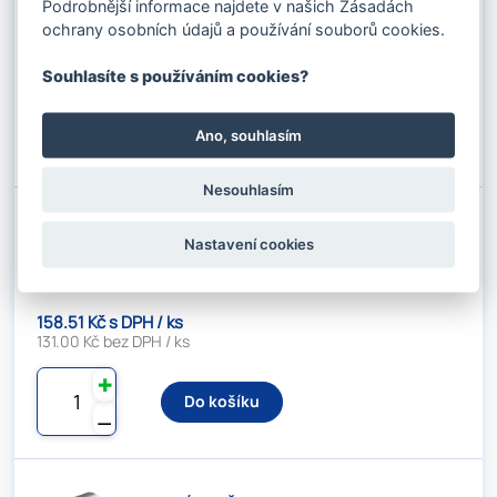
Podrobnější informace najdete v našich Zásadách
ochrany osobních údajů a používání souborů cookies.
125.84 Kč s DPH / ks
104.00 Kč bez DPH / ks
Souhlasíte s používáním cookies?
✚
Do košíku
Ano, souhlasím
⚊
Nesouhlasím
AL. OBJÍMKA Č.24
Nastavení cookies
Kód produktu: 07602950
Stav skladu:
124 ks
158.51 Kč s DPH / ks
131.00 Kč bez DPH / ks
✚
Do košíku
⚊