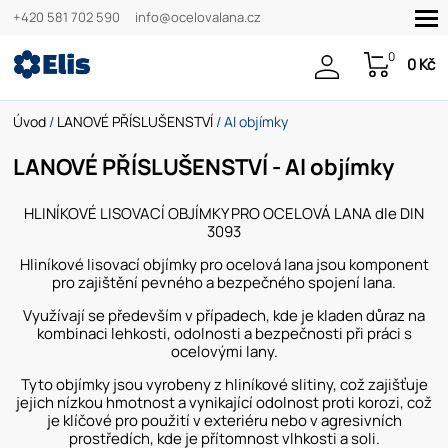
+420 581 702 590
info@ocelovalana.cz
0
0 Kč
Úvod
/
LANOVÉ PŘÍSLUŠENSTVÍ
/ Al objímky
LANOVÉ PŘÍSLUŠENSTVÍ - Al objímky
HLINÍKOVÉ LISOVACÍ OBJÍMKY PRO OCELOVÁ LANA dle DIN
3093
Hliníkové lisovací objímky pro ocelová lana jsou komponent
pro zajištění pevného a bezpečného spojení lana.
Využívají se především v případech, kde je kladen důraz na
kombinaci lehkosti, odolnosti a bezpečnosti při práci s
ocelovými lany.
Tyto objímky jsou vyrobeny z hliníkové slitiny, což zajišťuje
jejich nízkou hmotnost a vynikající odolnost proti korozi, což
je klíčové pro použití v exteriéru nebo v agresivních
prostředích, kde je přítomnost vlhkosti a soli.