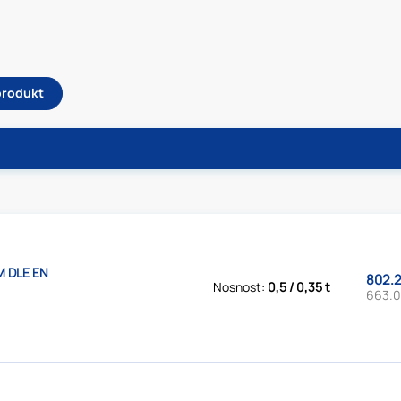
 produkt
M DLE EN
802.2
Nosnost:
0,5 / 0,35 t
663.0