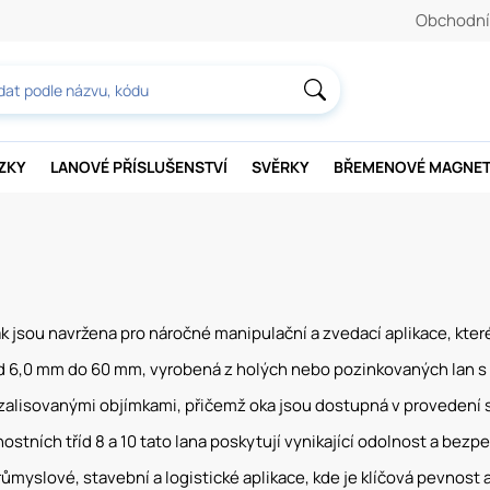
Obchodní
AZKY
LANOVÉ PŘÍSLUŠENSTVÍ
SVĚRKY
BŘEMENOVÉ MAGNE
jsou navržena pro náročné manipulační a zvedací aplikace, které
 6,0 mm do 60 mm, vyrobená z holých nebo pozinkovaných lan s 
alisovanými objímkami, přičemž oka jsou dostupná v provedení s
stních tříd 8 a 10 tato lana poskytují vynikající odolnost a bezp
ůmyslové, stavební a logistické aplikace, kde je klíčová pevnost a 