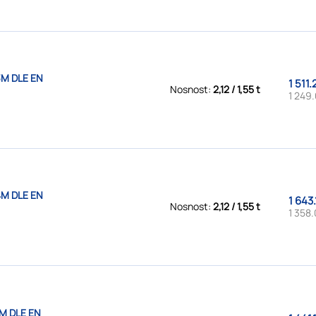
3M DLE EN
1 511.
Nosnost:
2,12 / 1,55 t
1 249.
4M DLE EN
1 643.
Nosnost:
2,12 / 1,55 t
1 358.
M DLE EN