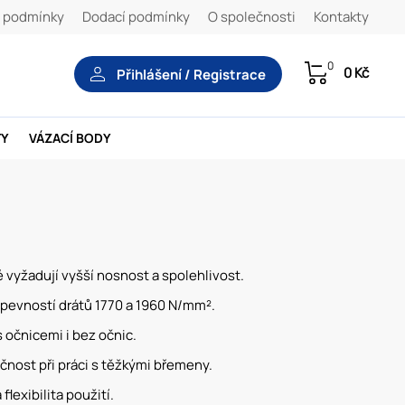
 podmínky
Dodací podmínky
O společnosti
Kontakty
0
0 Kč
Přihlášení / Registrace
TY
VÁZACÍ BODY
 vyžadují vyšší nosnost a spolehlivost.
pevností drátů 1770 a 1960 N/mm².
 očnicemi i bez očnic.
ečnost při práci s těžkými břemeny.
flexibilita použití.