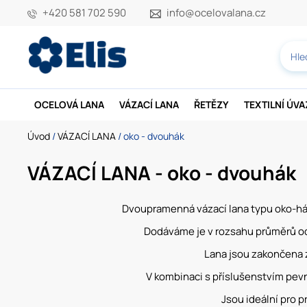
+420 581 702 590
info@ocelovalana.cz
OCELOVÁ LANA
VÁZACÍ LANA
ŘETĚZY
TEXTILNÍ ÚV
Úvod
/
VÁZACÍ LANA
/ oko - dvouhák
VÁZACÍ LANA - oko - dvouhák
Dvoupramenná vázací lana typu oko-hák 
Dodáváme je v rozsahu průměrů od
Lana jsou zakončena z
V kombinaci s příslušenstvím pevno
Jsou ideální pro pr