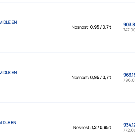
M DLE EN
903.8
Nosnost:
0,95 / 0,7 t
747.00
M DLE EN
963.1
Nosnost:
0,95 / 0,7 t
796.0
M DLE EN
934.1
Nosnost:
1,2 / 0,85 t
772.0