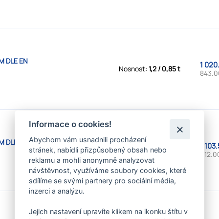
M DLE EN
1 020
Nosnost:
1,2 / 0,85 t
843.0
Informace o cookies!
Abychom vám usnadnili procházení
M DLE EN
1 103
Nosnost:
1,2 / 0,85 t
stránek, nabídli přizpůsobený obsah nebo
912.0
reklamu a mohli anonymně analyzovat
návštěvnost, využíváme soubory cookies, které
sdílíme se svými partnery pro sociální média,
inzerci a analýzu.
Jejich nastavení upravíte klikem na ikonku štítu v